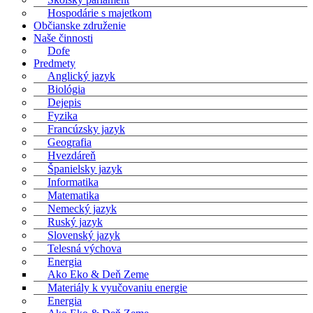
Hospodárie s majetkom
Občianske združenie
Naše činnosti
Dofe
Predmety
Anglický jazyk
Biológia
Dejepis
Fyzika
Francúzsky jazyk
Geografia
Hvezdáreň
Španielsky jazyk
Informatika
Matematika
Nemecký jazyk
Ruský jazyk
Slovenský jazyk
Telesná výchova
Energia
Ako Eko & Deň Zeme
Materiály k vyučovaniu energie
Energia