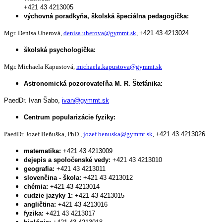
+421 43 4213005
výchovná poradkyňa, školská špeciálna pedagogička:
Mgr. Denisa Uherová,
denisa.uherova@gymmt.sk
,
+421 43 4213024
školská psychologička:
Mgr. Michaela Kapustová,
michaela.kapustova@gymmt.sk
Astronomická pozorovateľňa M. R. Štefánika:
PaedDr. Ivan Šabo,
ivan@gymmt.sk
Centrum popularizácie fyziky:
PaedDr. Jozef Beňuška, PhD.,
jozef.benuska@gymmt.sk
,
+421 43 4213026
matematika:
+421 43 4213009
dejepis a spoločenské vedy:
+421 43 4213010
geografia:
+421 43 4213011
slovenčina - škola:
+421 43 4213012
chémia:
+421 43 4213014
cudzie jazyky 1:
+421 43 4213015
angličtina:
+421 43 4213016
fyzika:
+421 43 4213017