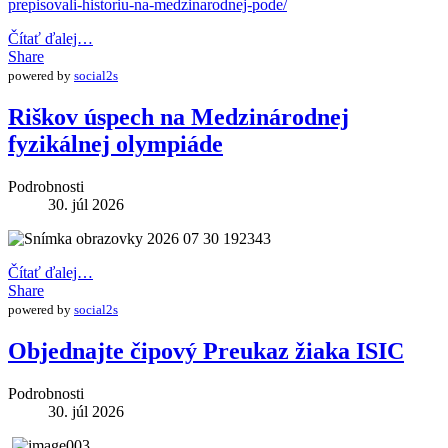
prepisovali-historiu-na-medzinarodnej-pode/
Čítať ďalej…
Share
powered by
social2s
Riškov úspech na Medzinárodnej
fyzikálnej olympiáde
Podrobnosti
30. júl 2026
Čítať ďalej…
Share
powered by
social2s
Objednajte čipový Preukaz žiaka ISIC
Podrobnosti
30. júl 2026