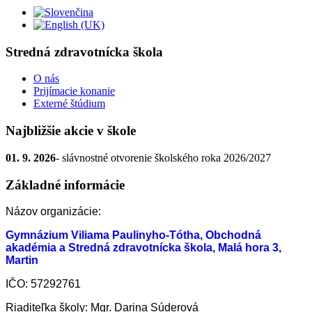
Stredná zdravotnícka škola
O nás
Prijímacie konanie
Externé štúdium
Najbližšie akcie v škole
01. 9. 2026
- slávnostné otvorenie školského roka 2026/2027
Základné informácie
Názov organizácie:
Gymnázium Viliama Paulinyho-Tótha, Obchodná
akadémia a Stredná zdravotnícka škola, Malá hora 3,
Martin
IČO: 57292761
Riaditeľka školy: Mgr. Darina Súderová