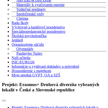
Ako Eko & Deň Zeme
Materiály k vyučovaniu energie
Voliteľné predmety
Spoločenské vedy
Chémia
Rada školy
Výchovné a kariérové poradenstvo
Špeciálnopedagogické poradenstvo
Školská psychologička
Jedáleň
Organizujeme súťaže
Olympiády
Paulinyho Turiec
Naši učitelia
ISIC/EURO26
Informácie o vydávaní dokladov a potvrdení
Hospodárenie s majetkom
Moja stredná GVPT, OA a SZŠ
Projekt: Erasmus+ Druhová diverzita vybraných
lokalit v České a Slovenské republice
Projekt: Erasmus+ Druhová diverzita vybraných lokalit v