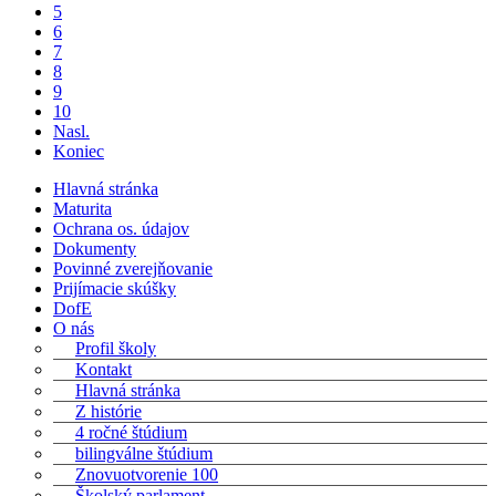
5
6
7
8
9
10
Nasl.
Koniec
Hlavná stránka
Maturita
Ochrana os. údajov
Dokumenty
Povinné zverejňovanie
Prijímacie skúšky
DofE
O nás
Profil školy
Kontakt
Hlavná stránka
Z histórie
4 ročné štúdium
bilingválne štúdium
Znovuotvorenie 100
Školský parlament