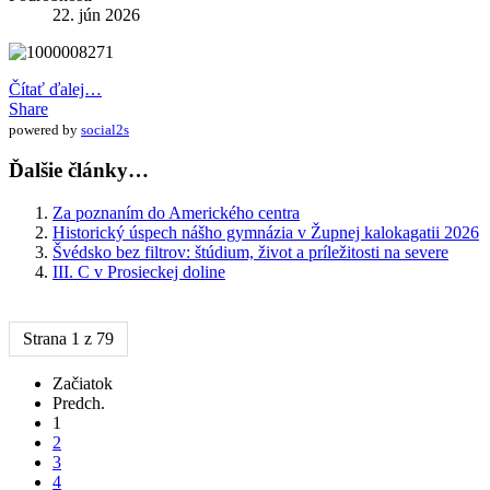
22. jún 2026
Čítať ďalej…
Share
powered by
social2s
Ďalšie články…
Za poznaním do Amerického centra
Historický úspech nášho gymnázia v Župnej kalokagatii 2026
Švédsko bez filtrov: štúdium, život a príležitosti na severe
III. C v Prosieckej doline
Strana 1 z 79
Začiatok
Predch.
1
2
3
4