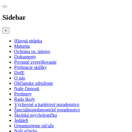
Sidebar
×
Hlavná stránka
Maturita
Ochrana os. údajov
Dokumenty
Povinné zverejňovanie
Prijímacie skúšky
DofE
O nás
Občianske združenie
Naše činnosti
Predmety
Rada školy
Výchovné a kariérové poradenstvo
Špeciálnopedagogické poradenstvo
Školská psychologička
Jedáleň
Organizujeme súťaže
Naši učitelia