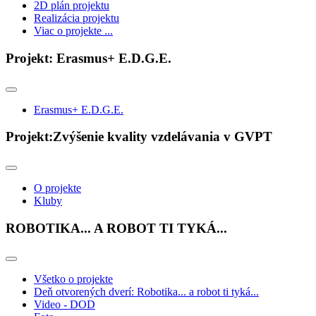
2D plán projektu
Realizácia projektu
Viac o projekte ...
Projekt: Erasmus+ E.D.G.E.
Erasmus+ E.D.G.E.
Projekt:Zvýšenie kvality vzdelávania v GVPT
O projekte
Kluby
ROBOTIKA... A ROBOT TI TYKÁ...
Všetko o projekte
Deň otvorených dverí: Robotika... a robot ti tyká...
Video - DOD