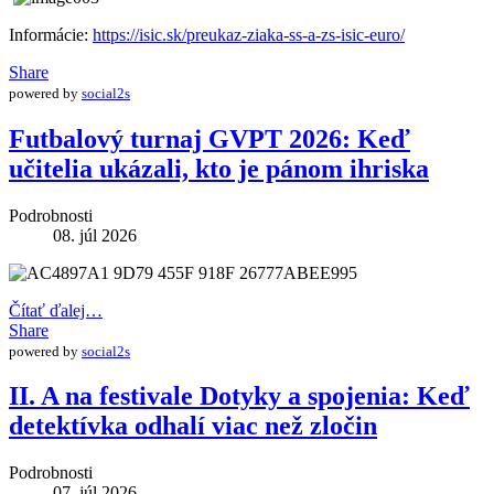
Informácie:
https://isic.sk/preukaz-ziaka-ss-a-zs-isic-euro/
Share
powered by
social2s
Futbalový turnaj GVPT 2026: Keď
učitelia ukázali, kto je pánom ihriska
Podrobnosti
08. júl 2026
Čítať ďalej…
Share
powered by
social2s
II. A na festivale Dotyky a spojenia: Keď
detektívka odhalí viac než zločin
Podrobnosti
07. júl 2026