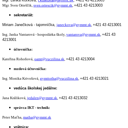
Mgr. Lenka Koťková,
l.kotkova@gymmt.sk
,
+421 43 4213003
Mgr. Sven Orieščik,
sven.oriescik@gymmt.sk
,
+421 43 4213003
sekretariát:
Miriam Janečková - tajomníčka,
janeckova@gymmt.sk
,
+421 43 4213001
Ing. Janka Vantarová - hospodárka školy,
vantarova@gymmt.sk
,
+421 43
4213001
účtovníčka:
Kateřina Rohoňová,
oamt@vuczilina.sk
,
+421 43 4213004
mzdová účtovníčka:
Ing. Monika Krivošová,
gymttotha@vuczilina.sk
,
+421 43 4213021
vedúca školskej jedálne:
Jana Králiková,
jedalen@gymmt.sk
,
+421 43 4213032
správca IKT - technik:
Peter Maťha,
matha@gymmt.sk
vrátnica: