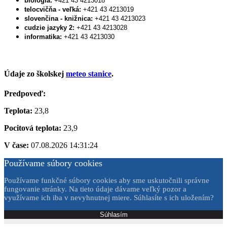
biológia:
+421 43 4213018
telocvičňa - veľká:
+421 43 4213019
slovenčina - knižnica:
+421 43 4213023
cudzie jazyky 2:
+421 43 4213028
informatika:
+421 43 4213030
Údaje zo školskej
meteo stanice
.
Predpoveď:
Teplota:
23,8
Pocitová teplota:
23,9
V čase:
07.08.2026 14:31:24
Používame súbory cookies
Používame funkčné súbory cookies aby sme uskutočnili správne
fungovanie stránky. Na tieto údaje dávame veľký pozor a
využívame ich iba v nevyhnutnej miere. Súhlasíte s ich uložením?
Súhlasím