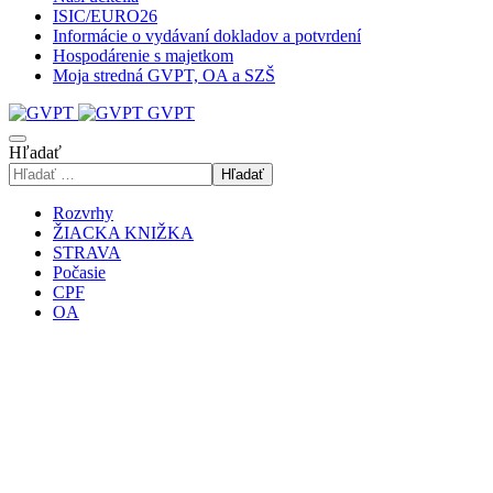
ISIC/EURO26
Informácie o vydávaní dokladov a potvrdení
Hospodárenie s majetkom
Moja stredná GVPT, OA a SZŠ
GVPT
Hľadať
Hľadať
Rozvrhy
ŽIACKA KNIŽKA
STRAVA
Počasie
CPF
OA