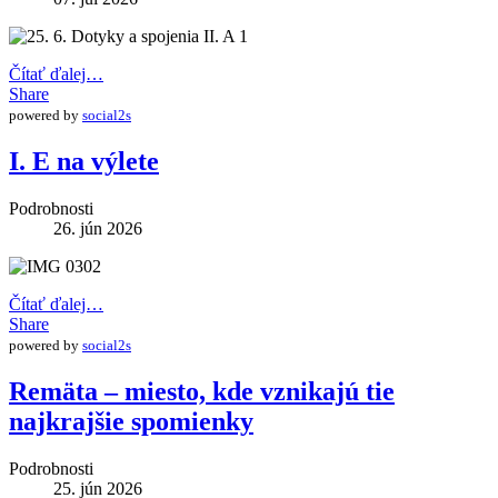
Čítať ďalej…
Share
powered by
social2s
I. E na výlete
Podrobnosti
26. jún 2026
Čítať ďalej…
Share
powered by
social2s
Remäta – miesto, kde vznikajú tie
najkrajšie spomienky
Podrobnosti
25. jún 2026