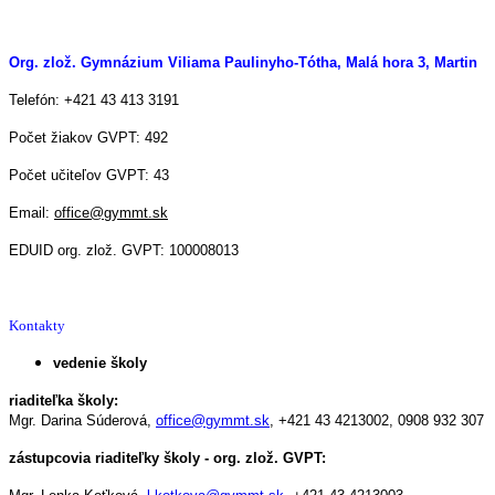
Org. zlož. Gymnázium Viliama Paulinyho-Tótha, Malá hora 3, Martin
Telefón: +421 43 413 3191
Počet žiakov GVPT: 492
Počet učiteľov GVPT: 43
Email:
office@gymmt.sk
EDUID org. zlož. GVPT: 100008013
Kontakty
vedenie školy
riaditeľka školy:
Mgr. Darina Súderová,
office@gymmt.sk
,
+421 43 4213002,
0908 932 307
zástupcovia riaditeľky školy - org. zlož. GVPT: