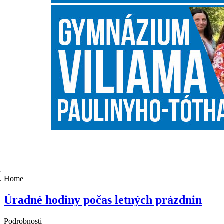
Home
Úradné hodiny počas letných prázdnin
Podrobnosti