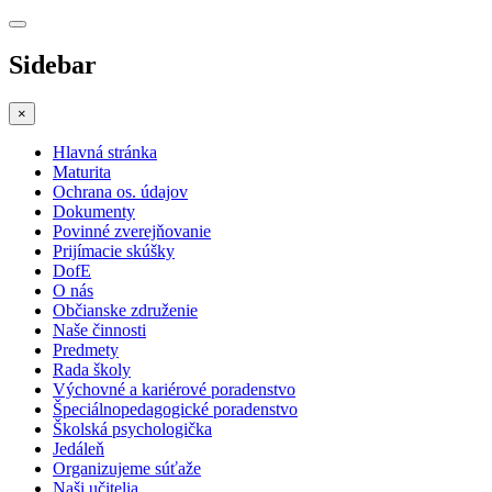
Sidebar
×
Hlavná stránka
Maturita
Ochrana os. údajov
Dokumenty
Povinné zverejňovanie
Prijímacie skúšky
DofE
O nás
Občianske združenie
Naše činnosti
Predmety
Rada školy
Výchovné a kariérové poradenstvo
Špeciálnopedagogické poradenstvo
Školská psychologička
Jedáleň
Organizujeme súťaže
Naši učitelia