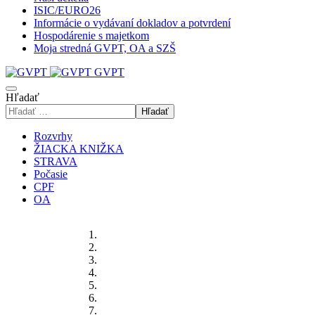
ISIC/EURO26
Informácie o vydávaní dokladov a potvrdení
Hospodárenie s majetkom
Moja stredná GVPT, OA a SZŠ
GVPT
Hľadať
Hľadať
Rozvrhy
ŽIACKA KNIŽKA
STRAVA
Počasie
CPF
OA