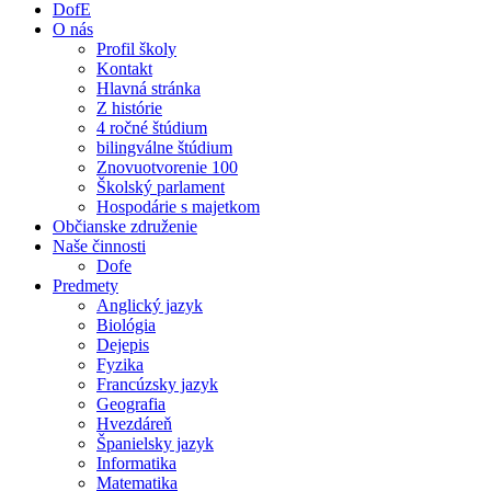
DofE
O nás
Profil školy
Kontakt
Hlavná stránka
Z histórie
4 ročné štúdium
bilingválne štúdium
Znovuotvorenie 100
Školský parlament
Hospodárie s majetkom
Občianske združenie
Naše činnosti
Dofe
Predmety
Anglický jazyk
Biológia
Dejepis
Fyzika
Francúzsky jazyk
Geografia
Hvezdáreň
Španielsky jazyk
Informatika
Matematika