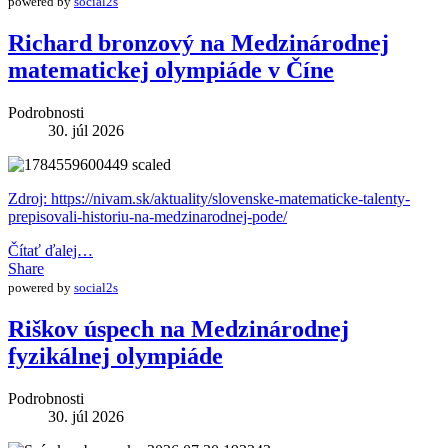
powered by
social2s
Richard bronzový na Medzinárodnej
matematickej olympiáde v Číne
Podrobnosti
30. júl 2026
Zdroj: https://nivam.sk/aktuality/slovenske-matematicke-talenty-
prepisovali-historiu-na-medzinarodnej-pode/
Čítať ďalej…
Share
powered by
social2s
Riškov úspech na Medzinárodnej
fyzikálnej olympiáde
Podrobnosti
30. júl 2026