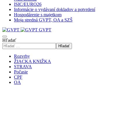
ISIC/EURO26
Informácie o vydávaní dokladov a potvrdení
Hospodárenie s majetkom
Moja stredná GVPT, OA a SZŠ
GVPT
Hľadať
Hľadať
Rozvrhy
ŽIACKA KNIŽKA
STRAVA
Počasie
CPF
OA