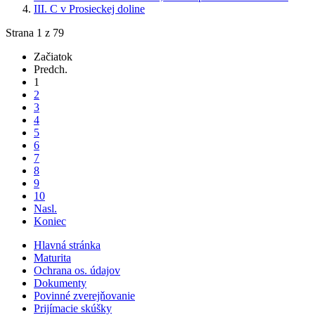
III. C v Prosieckej doline
Strana 1 z 79
Začiatok
Predch.
1
2
3
4
5
6
7
8
9
10
Nasl.
Koniec
Hlavná stránka
Maturita
Ochrana os. údajov
Dokumenty
Povinné zverejňovanie
Prijímacie skúšky