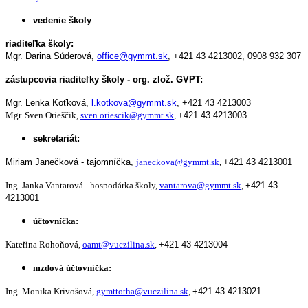
vedenie školy
riaditeľka školy:
Mgr. Darina Súderová,
office@gymmt.sk
,
+421 43 4213002,
0908 932 307
zástupcovia riaditeľky školy - org. zlož. GVPT:
Mgr. Lenka Koťková,
l.kotkova@gymmt.sk
,
+421 43 4213003
Mgr. Sven Orieščik,
sven.oriescik@gymmt.sk
,
+421 43 4213003
sekretariát:
Miriam Janečková - tajomníčka,
janeckova@gymmt.sk
,
+421 43 4213001
Ing. Janka Vantarová - hospodárka školy,
vantarova@gymmt.sk
,
+421 43
4213001
účtovníčka:
Kateřina Rohoňová,
oamt@vuczilina.sk
,
+421 43 4213004
mzdová účtovníčka:
Ing. Monika Krivošová,
gymttotha@vuczilina.sk
,
+421 43 4213021