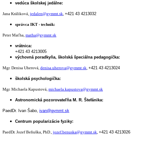
vedúca školskej jedálne:
Jana Králiková,
jedalen@gymmt.sk
,
+421 43 4213032
správca IKT - technik:
Peter Maťha,
matha@gymmt.sk
vrátnica:
+421 43 4213005
výchovná poradkyňa, školská špeciálna pedagogička:
Mgr. Denisa Uherová,
denisa.uherova@gymmt.sk
,
+421 43 4213024
školská psychologička:
Mgr. Michaela Kapustová,
michaela.kapustova@gymmt.sk
Astronomická pozorovateľňa M. R. Štefánika:
PaedDr. Ivan Šabo,
ivan@gymmt.sk
Centrum popularizácie fyziky:
PaedDr. Jozef Beňuška, PhD.,
jozef.benuska@gymmt.sk
,
+421 43 4213026