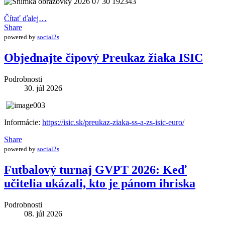
Čítať ďalej…
Share
powered by
social2s
Objednajte čipový Preukaz žiaka ISIC
Podrobnosti
30. júl 2026
Informácie:
https://isic.sk/preukaz-ziaka-ss-a-zs-isic-euro/
Share
powered by
social2s
Futbalový turnaj GVPT 2026: Keď
učitelia ukázali, kto je pánom ihriska
Podrobnosti
08. júl 2026