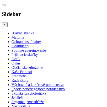
Sidebar
×
Hlavná stránka
Maturita
Ochrana os. údajov
Dokumenty
Povinné zverejňovanie
Prijímacie skúšky
DofE
O nás
Občianske združenie
Naše činnosti
Predmety
Rada školy
Výchovné a kariérové poradenstvo
Špeciálnopedagogické poradenstvo
Školská psychologička
Jedáleň
Organizujeme súťaže
Naši učitelia