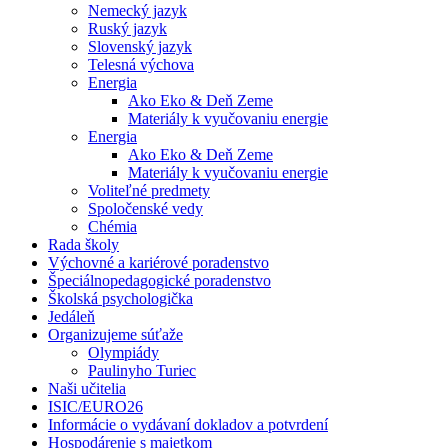
Nemecký jazyk
Ruský jazyk
Slovenský jazyk
Telesná výchova
Energia
Ako Eko & Deň Zeme
Materiály k vyučovaniu energie
Energia
Ako Eko & Deň Zeme
Materiály k vyučovaniu energie
Voliteľné predmety
Spoločenské vedy
Chémia
Rada školy
Výchovné a kariérové poradenstvo
Špeciálnopedagogické poradenstvo
Školská psychologička
Jedáleň
Organizujeme súťaže
Olympiády
Paulinyho Turiec
Naši učitelia
ISIC/EURO26
Informácie o vydávaní dokladov a potvrdení
Hospodárenie s majetkom