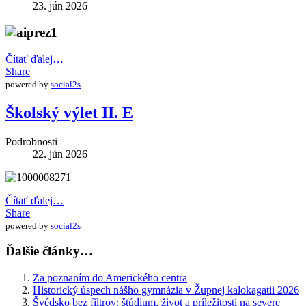
23. jún 2026
Čítať ďalej…
Share
powered by
social2s
Školský výlet II. E
Podrobnosti
22. jún 2026
Čítať ďalej…
Share
powered by
social2s
Ďalšie články…
Za poznaním do Amerického centra
Historický úspech nášho gymnázia v Župnej kalokagatii 2026
Švédsko bez filtrov: štúdium, život a príležitosti na severe