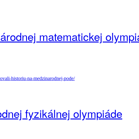
árodnej matematickej olympi
sovali-historiu-na-medzinarodnej-pode/
dnej fyzikálnej olympiáde