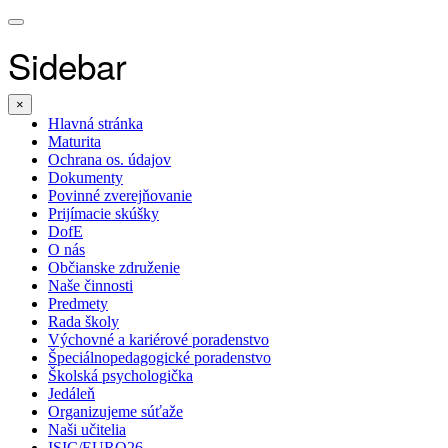
Sidebar
×
Hlavná stránka
Maturita
Ochrana os. údajov
Dokumenty
Povinné zverejňovanie
Prijímacie skúšky
DofE
O nás
Občianske združenie
Naše činnosti
Predmety
Rada školy
Výchovné a kariérové poradenstvo
Špeciálnopedagogické poradenstvo
Školská psychologička
Jedáleň
Organizujeme súťaže
Naši učitelia
ISIC/EURO26