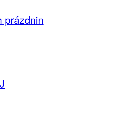
h prázdnin
ŠJ