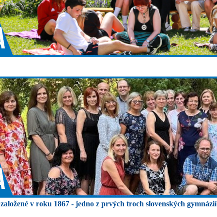
založené v roku 1867 - jedno z prvých troch slovenských gymnázií