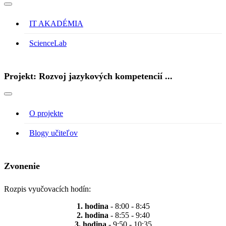
IT AKADÉMIA
ScienceLab
Projekt: Rozvoj jazykových kompetencií ...
O projekte
Blogy učiteľov
Zvonenie
Rozpis vyučovacích hodín:
1. hodina
- 8:00 - 8:45
2. hodina
- 8:55 - 9:40
3. hodina
- 9:50 - 10:35