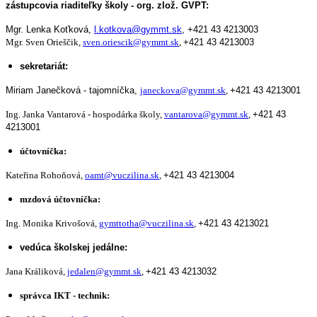
zástupcovia riaditeľky školy - org. zlož. GVPT:
Mgr. Lenka Koťková,
l.kotkova@gymmt.sk
,
+421 43 4213003
Mgr. Sven Orieščik,
sven.oriescik@gymmt.sk
,
+421 43 4213003
sekretariát:
Miriam Janečková - tajomníčka,
janeckova@gymmt.sk
,
+421 43 4213001
Ing. Janka Vantarová - hospodárka školy,
vantarova@gymmt.sk
,
+421 43
4213001
účtovníčka:
Kateřina Rohoňová,
oamt@vuczilina.sk
,
+421 43 4213004
mzdová účtovníčka:
Ing. Monika Krivošová,
gymttotha@vuczilina.sk
,
+421 43 4213021
vedúca školskej jedálne:
Jana Králiková,
jedalen@gymmt.sk
,
+421 43 4213032
správca IKT - technik: