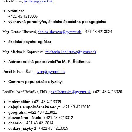
Peter Maťha,
matha@gymmt.sk
vrátnica:
+421 43 4213005
výchovná poradkyňa, školská špeciálna pedagogička:
Mgr. Denisa Uherová,
denisa.uherova@gymmt.sk
,
+421 43 4213024
školská psychologička:
Mgr. Michaela Kapustová,
michaela.kapustova@gymmt.sk
Astronomická pozorovateľňa M. R. Štefánika:
PaedDr. Ivan Šabo,
ivan@gymmt.sk
Centrum popularizácie fyziky:
PaedDr. Jozef Beňuška, PhD.,
jozef.benuska@gymmt.sk
,
+421 43 4213026
matematika:
+421 43 4213009
dejepis a spoločenské vedy:
+421 43 4213010
geografia:
+421 43 4213011
slovenčina - škola:
+421 43 4213012
chémia:
+421 43 4213014
cudzie jazyky 1:
+421 43 4213015