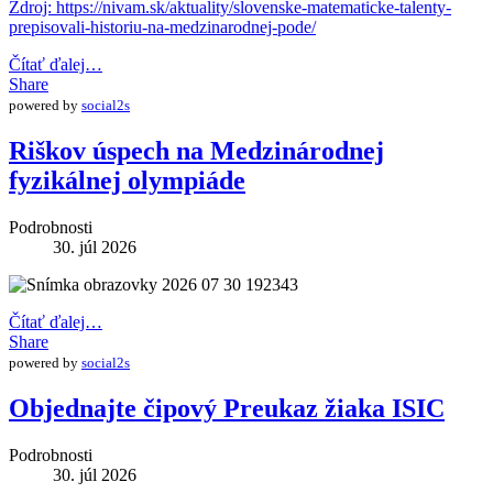
Zdroj: https://nivam.sk/aktuality/slovenske-matematicke-talenty-
prepisovali-historiu-na-medzinarodnej-pode/
Čítať ďalej…
Share
powered by
social2s
Riškov úspech na Medzinárodnej
fyzikálnej olympiáde
Podrobnosti
30. júl 2026
Čítať ďalej…
Share
powered by
social2s
Objednajte čipový Preukaz žiaka ISIC
Podrobnosti
30. júl 2026