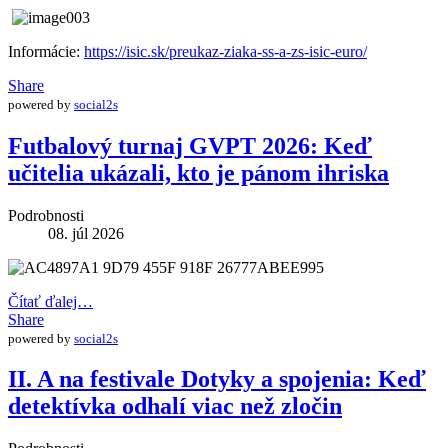
Informácie:
https://isic.sk/preukaz-ziaka-ss-a-zs-isic-euro/
Share
powered by
social2s
Futbalový turnaj GVPT 2026: Keď
učitelia ukázali, kto je pánom ihriska
Podrobnosti
08. júl 2026
Čítať ďalej…
Share
powered by
social2s
II. A na festivale Dotyky a spojenia: Keď
detektívka odhalí viac než zločin