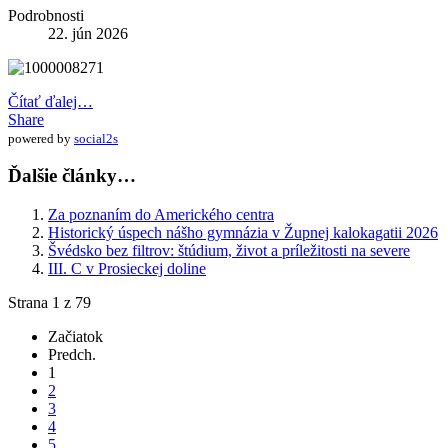
Podrobnosti
22. jún 2026
Čítať ďalej…
Share
powered by
social2s
Ďalšie články…
Za poznaním do Amerického centra
Historický úspech nášho gymnázia v Župnej kalokagatii 2026
Švédsko bez filtrov: štúdium, život a príležitosti na severe
III. C v Prosieckej doline
Strana 1 z 79
Začiatok
Predch.
1
2
3
4
5