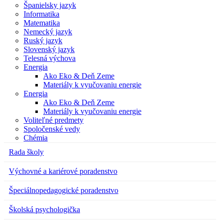
Španielsky jazyk
Informatika
Matematika
Nemecký jazyk
Ruský jazyk
Slovenský jazyk
Telesná výchova
Energia
Ako Eko & Deň Zeme
Materiály k vyučovaniu energie
Energia
Ako Eko & Deň Zeme
Materiály k vyučovaniu energie
Voliteľné predmety
Spoločenské vedy
Chémia
Rada školy
Výchovné a kariérové poradenstvo
Špeciálnopedagogické poradenstvo
Školská psychologička