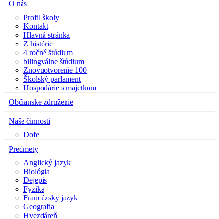
O nás
Profil školy
Kontakt
Hlavná stránka
Z histórie
4 ročné štúdium
bilingválne štúdium
Znovuotvorenie 100
Školský parlament
Hospodárie s majetkom
Občianske združenie
Naše činnosti
Dofe
Predmety
Anglický jazyk
Biológia
Dejepis
Fyzika
Francúzsky jazyk
Geografia
Hvezdáreň