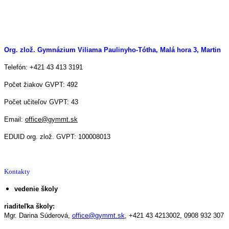
Org. zlož. Gymnázium Viliama Paulinyho-Tótha, Malá hora 3, Martin
Telefón: +421 43 413 3191
Počet žiakov GVPT: 492
Počet učiteľov GVPT: 43
Email:
office@gymmt.sk
EDUID org. zlož. GVPT: 100008013
Kontakty
vedenie školy
riaditeľka školy:
Mgr. Darina Súderová,
office@gymmt.sk
,
+421 43 4213002,
0908 932 307