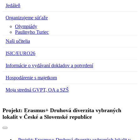
Jedáleň
Organizujeme súťaže
Olympiády
Paulinyho Turiec
Naši učitelia
ISIC/EURO26
Informácie o vydávaní dokladov a potvrdení
Hospodárenie s majetkom
Moja stredná GVPT, OA a SZŠ
Projekt: Erasmus+ Druhová diverzita vybraných
lokalit v České a Slovenské republice
Projekt: Erasmus+ Druhová diverzita vybraných lokalit v