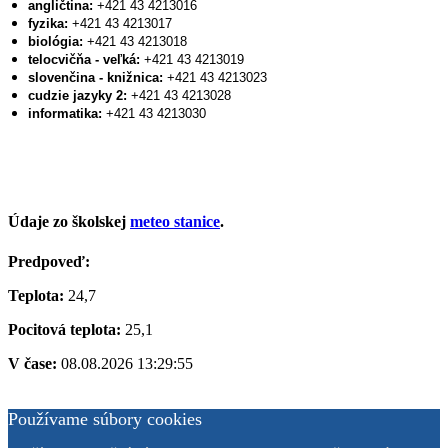
angličtina:
+421 43 4213016
fyzika:
+421 43 4213017
biológia:
+421 43 4213018
telocvičňa - veľká:
+421 43 4213019
slovenčina - knižnica:
+421 43 4213023
cudzie jazyky 2:
+421 43 4213028
informatika:
+421 43 4213030
Údaje zo školskej
meteo stanice
.
Predpoveď:
Teplota:
24,7
Pocitová teplota:
25,1
V čase:
08.08.2026 13:29:55
Používame súbory cookies