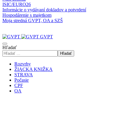
ISIC/EURO26
Informácie o vydávaní dokladov a potvrdení
Hospodárenie s majetkom
Moja stredná GVPT, OA a SZŠ
GVPT
Hľadať
Hľadať
Rozvrhy
ŽIACKA KNIŽKA
STRAVA
Počasie
CPF
OA