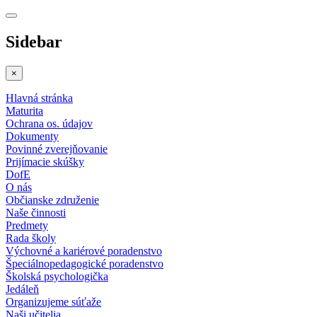
Sidebar
×
Hlavná stránka
Maturita
Ochrana os. údajov
Dokumenty
Povinné zverejňovanie
Prijímacie skúšky
DofE
O nás
Občianske združenie
Naše činnosti
Predmety
Rada školy
Výchovné a kariérové poradenstvo
Špeciálnopedagogické poradenstvo
Školská psychologička
Jedáleň
Organizujeme súťaže
Naši učitelia