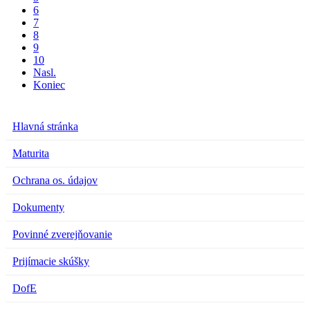
6
7
8
9
10
Nasl.
Koniec
Hlavná stránka
Maturita
Ochrana os. údajov
Dokumenty
Povinné zverejňovanie
Prijímacie skúšky
DofE