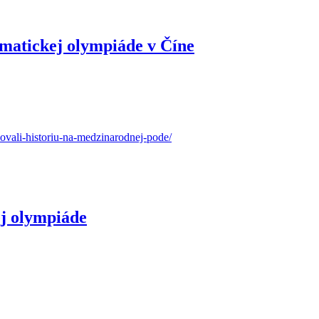
matickej olympiáde v Číne
sovali-historiu-na-medzinarodnej-pode/
ej olympiáde