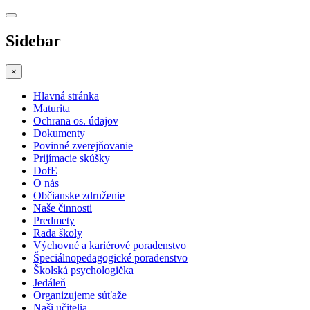
Sidebar
×
Hlavná stránka
Maturita
Ochrana os. údajov
Dokumenty
Povinné zverejňovanie
Prijímacie skúšky
DofE
O nás
Občianske združenie
Naše činnosti
Predmety
Rada školy
Výchovné a kariérové poradenstvo
Špeciálnopedagogické poradenstvo
Školská psychologička
Jedáleň
Organizujeme súťaže
Naši učitelia