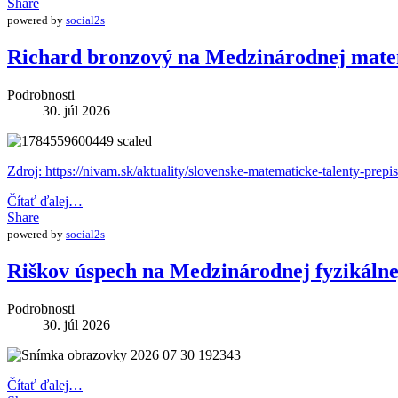
Share
powered by
social2s
Richard bronzový na Medzinárodnej mate
Podrobnosti
30. júl 2026
Zdroj: https://nivam.sk/aktuality/slovenske-matematicke-talenty-prepi
Čítať ďalej…
Share
powered by
social2s
Riškov úspech na Medzinárodnej fyzikáln
Podrobnosti
30. júl 2026
Čítať ďalej…