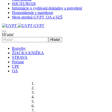
ISIC/EURO26
Informácie o vydávaní dokladov a potvrdení
Hospodárenie s majetkom
Moja stredná GVPT, OA a SZŠ
GVPT
Hľadať
Hľadať
Rozvrhy
ŽIACKA KNIŽKA
STRAVA
Počasie
CPF
OA