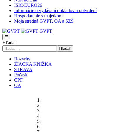
ISIC/EURO26
Informácie o vydávaní dokladov a potvrdení
Hospodárenie s majetkom
Moja stredná GVPT, OA a SZŠ
GVPT
Hľadať
Hľadať
Rozvrhy
ŽIACKA KNIŽKA
STRAVA
Počasie
CPF
OA