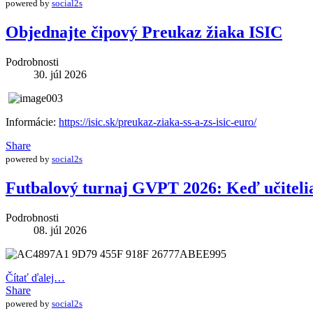
powered by
social2s
Objednajte čipový Preukaz žiaka ISIC
Podrobnosti
30. júl 2026
Informácie:
https://isic.sk/preukaz-ziaka-ss-a-zs-isic-euro/
Share
powered by
social2s
Futbalový turnaj GVPT 2026: Keď učitelia 
Podrobnosti
08. júl 2026
Čítať ďalej…
Share
powered by
social2s