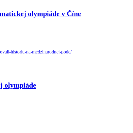
matickej olympiáde v Číne
sovali-historiu-na-medzinarodnej-pode/
ej olympiáde