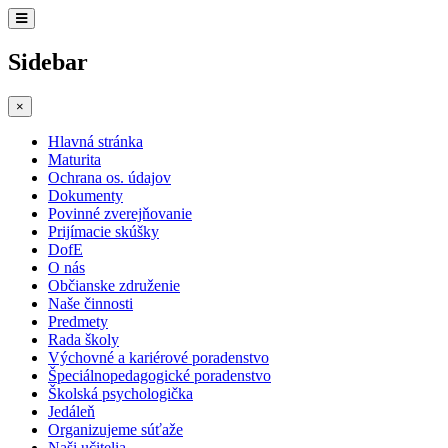
Sidebar
×
Hlavná stránka
Maturita
Ochrana os. údajov
Dokumenty
Povinné zverejňovanie
Prijímacie skúšky
DofE
O nás
Občianske združenie
Naše činnosti
Predmety
Rada školy
Výchovné a kariérové poradenstvo
Špeciálnopedagogické poradenstvo
Školská psychologička
Jedáleň
Organizujeme súťaže
Naši učitelia