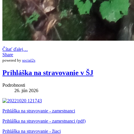
Čítať ďalej…
Share
powered by
social2s
Prihláška na stravovanie v ŠJ
Podrobnosti
26. jún 2026
Prihláška na stravovanie - zamestnanci
Prihláška na stravovanie - zamestnanci (pdf)
Prihláška na stravovanie - žiaci