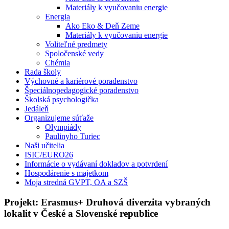
Materiály k vyučovaniu energie
Energia
Ako Eko & Deň Zeme
Materiály k vyučovaniu energie
Voliteľné predmety
Spoločenské vedy
Chémia
Rada školy
Výchovné a kariérové poradenstvo
Špeciálnopedagogické poradenstvo
Školská psychologička
Jedáleň
Organizujeme súťaže
Olympiády
Paulinyho Turiec
Naši učitelia
ISIC/EURO26
Informácie o vydávaní dokladov a potvrdení
Hospodárenie s majetkom
Moja stredná GVPT, OA a SZŠ
Projekt: Erasmus+ Druhová diverzita vybraných
lokalit v České a Slovenské republice