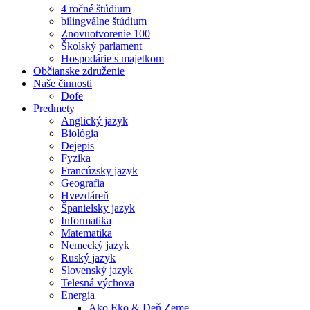
4 ročné štúdium
bilingválne štúdium
Znovuotvorenie 100
Školský parlament
Hospodárie s majetkom
Občianske združenie
Naše činnosti
Dofe
Predmety
Anglický jazyk
Biológia
Dejepis
Fyzika
Francúzsky jazyk
Geografia
Hvezdáreň
Španielsky jazyk
Informatika
Matematika
Nemecký jazyk
Ruský jazyk
Slovenský jazyk
Telesná výchova
Energia
Ako Eko & Deň Zeme