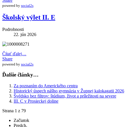
Share
powered by
social2s
Školský výlet II. E
Podrobnosti
22. jún 2026
Čítať ďalej…
Share
powered by
social2s
Ďalšie články…
Za poznaním do Amerického centra
Historický úspech nášho gymnázia v Župnej kalokagatii 2026
Švédsko bez filtrov: štúdium, život a príležitosti na severe
III. C v Prosieckej doline
Strana 1 z 79
Začiatok
Predch.