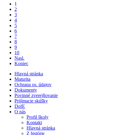
1
2
3
4
5
6
7
8
9
10
Nasl.
Koniec
Hlavná stránka
Maturita
Ochrana os. údajov
Dokumenty
Povinné zverejňovanie
Prijímacie skúšky
DofE
O nás
Profil školy
Kontakt
Hlavná stránka
Z histórie