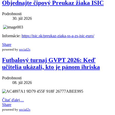
Objednajte čipový Preukaz žiaka ISIC
Podrobnosti
30. júl 2026
Informácie:
https://isic.sk/preukaz-ziaka-ss-a-zs-isic-euro/
Share
powered by
social2s
Futbalový turnaj GVPT 2026: Keď
učitelia ukázali, kto je pánom ihriska
Podrobnosti
08. júl 2026
Čítať ďalej…
Share
powered by
social2s