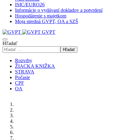
ISIC/EURO26
Informácie o vydávaní dokladov a potvrdení
Hospodárenie s majetkom
Moja stredná GVPT, OA a SZŠ
GVPT
Hľadať
Hľadať
Rozvrhy
ŽIACKA KNIŽKA
STRAVA
Počasie
CPF
OA