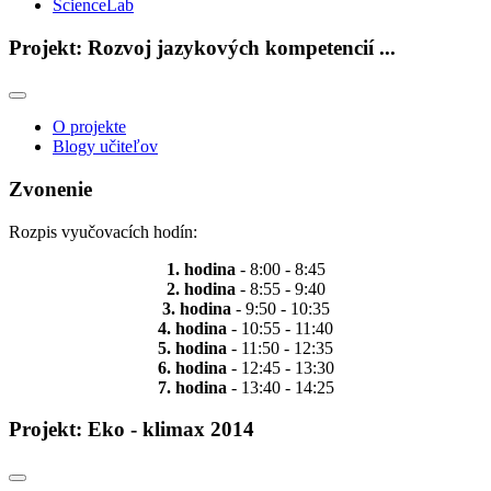
ScienceLab
Projekt: Rozvoj jazykových kompetencií ...
O projekte
Blogy učiteľov
Zvonenie
Rozpis vyučovacích hodín:
1. hodina
- 8:00 - 8:45
2. hodina
- 8:55 - 9:40
3. hodina
- 9:50 - 10:35
4. hodina
- 10:55 - 11:40
5. hodina
- 11:50 - 12:35
6. hodina
- 12:45 - 13:30
7. hodina
- 13:40 - 14:25
Projekt: Eko - klimax 2014