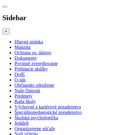
Sidebar
×
Hlavná stránka
Maturita
Ochrana os. údajov
Dokumenty
Povinné zverejňovanie
Prijímacie skúšky
DofE
O nás
Občianske združenie
Naše činnosti
Predmety
Rada školy
Výchovné a kariérové poradenstvo
Špeciálnopedagogické poradenstvo
Školská psychologička
Jedáleň
Organizujeme súťaže
Naši učitelia