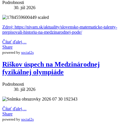
Podrobnosti
30. júl 2026
Zdroj: https://nivam.sk/aktuality/slovenske-matematicke-talenty-
prepisovali-historiu-na-medzinarodnej-pode/
Čítať ďalej…
Share
powered by
social2s
Riškov úspech na Medzinárodnej
fyzikálnej olympiáde
Podrobnosti
30. júl 2026
Čítať ďalej…
Share
powered by
social2s