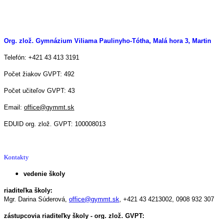
Org. zlož. Gymnázium Viliama Paulinyho-Tótha, Malá hora 3, Martin
Telefón: +421 43 413 3191
Počet žiakov GVPT: 492
Počet učiteľov GVPT: 43
Email:
office@gymmt.sk
EDUID org. zlož. GVPT: 100008013
Kontakty
vedenie školy
riaditeľka školy:
Mgr. Darina Súderová,
office@gymmt.sk
,
+421 43 4213002,
0908 932 307
zástupcovia riaditeľky školy - org. zlož. GVPT: