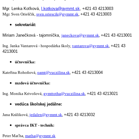
Mgr. Lenka Koťková,
l.kotkova@gymmt.sk
,
+421 43 4213003
Mgr. Sven Orieščik,
sven.oriescik@gymmt.sk
,
+421 43 4213003
sekretariát:
Miriam Janečková - tajomníčka,
janeckova@gymmt.sk
,
+421 43 4213001
Ing. Janka Vantarová - hospodárka školy,
vantarova@gymmt.sk
,
+421 43
4213001
účtovníčka:
Kateřina Rohoňová,
oamt@vuczilina.sk
,
+421 43 4213004
mzdová účtovníčka:
Ing. Monika Krivošová,
gymttotha@vuczilina.sk
,
+421 43 4213021
vedúca školskej jedálne:
Jana Králiková,
jedalen@gymmt.sk
,
+421 43 4213032
správca IKT - technik:
Peter Maťha,
matha@gymmt.sk