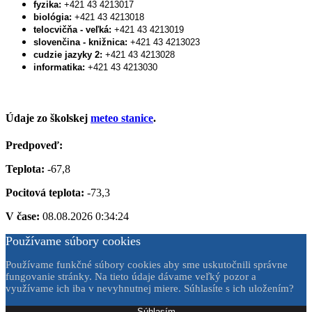
fyzika:
+421 43 4213017
biológia:
+421 43 4213018
telocvičňa - veľká:
+421 43 4213019
slovenčina - knižnica:
+421 43 4213023
cudzie jazyky 2:
+421 43 4213028
informatika:
+421 43 4213030
Údaje zo školskej
meteo stanice
.
Predpoveď:
Teplota:
-67,8
Pocitová teplota:
-73,3
V čase:
08.08.2026 0:34:24
Používame súbory cookies
Používame funkčné súbory cookies aby sme uskutočnili správne
fungovanie stránky. Na tieto údaje dávame veľký pozor a
využívame ich iba v nevyhnutnej miere. Súhlasíte s ich uložením?
Súhlasím