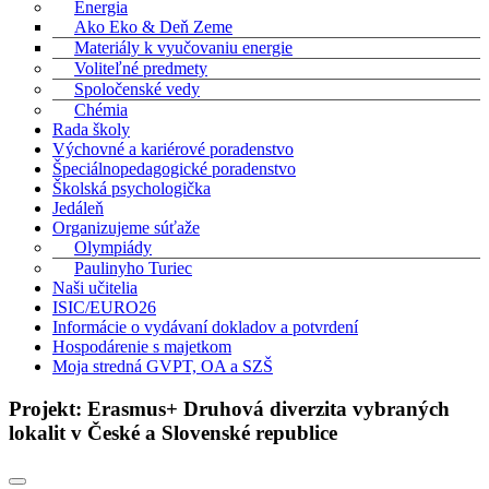
Energia
Ako Eko & Deň Zeme
Materiály k vyučovaniu energie
Voliteľné predmety
Spoločenské vedy
Chémia
Rada školy
Výchovné a kariérové poradenstvo
Špeciálnopedagogické poradenstvo
Školská psychologička
Jedáleň
Organizujeme súťaže
Olympiády
Paulinyho Turiec
Naši učitelia
ISIC/EURO26
Informácie o vydávaní dokladov a potvrdení
Hospodárenie s majetkom
Moja stredná GVPT, OA a SZŠ
Projekt: Erasmus+ Druhová diverzita vybraných
lokalit v České a Slovenské republice