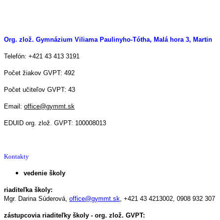
Org. zlož. Gymnázium Viliama Paulinyho-Tótha, Malá hora 3, Martin
Telefón: +421 43 413 3191
Počet žiakov GVPT: 492
Počet učiteľov GVPT: 43
Email:
office@gymmt.sk
EDUID org. zlož. GVPT: 100008013
Kontakty
vedenie školy
riaditeľka školy:
Mgr. Darina Súderová,
office@gymmt.sk
,
+421 43 4213002,
0908 932 307
zástupcovia riaditeľky školy - org. zlož. GVPT: