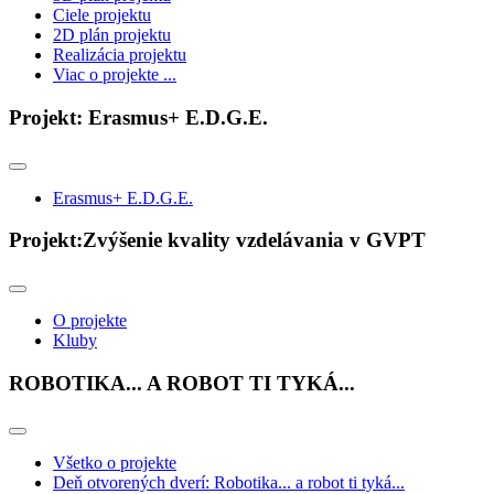
Ciele projektu
2D plán projektu
Realizácia projektu
Viac o projekte ...
Projekt: Erasmus+ E.D.G.E.
Erasmus+ E.D.G.E.
Projekt:Zvýšenie kvality vzdelávania v GVPT
O projekte
Kluby
ROBOTIKA... A ROBOT TI TYKÁ...
Všetko o projekte
Deň otvorených dverí: Robotika... a robot ti tyká...