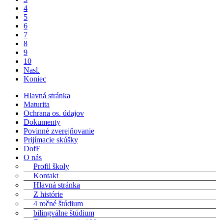
4
5
6
7
8
9
10
Nasl.
Koniec
Hlavná stránka
Maturita
Ochrana os. údajov
Dokumenty
Povinné zverejňovanie
Prijímacie skúšky
DofE
O nás
Profil školy
Kontakt
Hlavná stránka
Z histórie
4 ročné štúdium
bilingválne štúdium