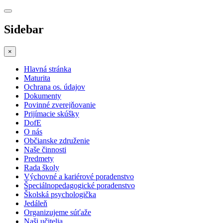
Sidebar
×
Hlavná stránka
Maturita
Ochrana os. údajov
Dokumenty
Povinné zverejňovanie
Prijímacie skúšky
DofE
O nás
Občianske združenie
Naše činnosti
Predmety
Rada školy
Výchovné a kariérové poradenstvo
Špeciálnopedagogické poradenstvo
Školská psychologička
Jedáleň
Organizujeme súťaže
Naši učitelia