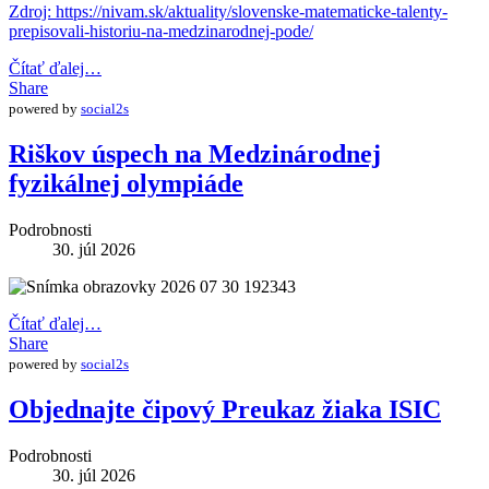
Zdroj: https://nivam.sk/aktuality/slovenske-matematicke-talenty-
prepisovali-historiu-na-medzinarodnej-pode/
Čítať ďalej…
Share
powered by
social2s
Riškov úspech na Medzinárodnej
fyzikálnej olympiáde
Podrobnosti
30. júl 2026
Čítať ďalej…
Share
powered by
social2s
Objednajte čipový Preukaz žiaka ISIC
Podrobnosti
30. júl 2026