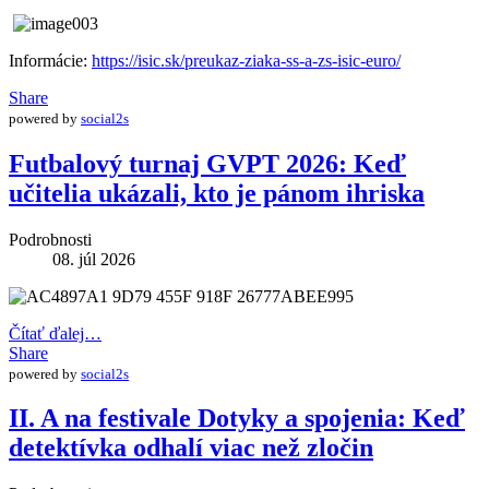
Informácie:
https://isic.sk/preukaz-ziaka-ss-a-zs-isic-euro/
Share
powered by
social2s
Futbalový turnaj GVPT 2026: Keď
učitelia ukázali, kto je pánom ihriska
Podrobnosti
08. júl 2026
Čítať ďalej…
Share
powered by
social2s
II. A na festivale Dotyky a spojenia: Keď
detektívka odhalí viac než zločin