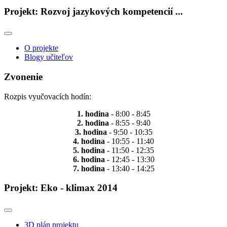
Projekt: Rozvoj jazykových kompetencií ...
O projekte
Blogy učiteľov
Zvonenie
Rozpis vyučovacích hodín:
1. hodina
- 8:00 - 8:45
2. hodina
- 8:55 - 9:40
3. hodina
- 9:50 - 10:35
4. hodina
- 10:55 - 11:40
5. hodina
- 11:50 - 12:35
6. hodina
- 12:45 - 13:30
7. hodina
- 13:40 - 14:25
Projekt: Eko - klimax 2014
3D plán projektu