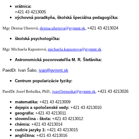
vrátnica:
+421 43 4213005
výchovná poradkyňa, školská špeciálna pedagogička:
Mgr. Denisa Uherová,
denisa.uherova@gymmt.sk
,
+421 43 4213024
školská psychologička:
Mgr. Michaela Kapustová,
michaela.kapustova@gymmt.sk
Astronomická pozorovateľňa M. R. Štefánika:
PaedDr. Ivan Šabo,
ivan@gymmt.sk
Centrum popularizácie fyziky:
PaedDr. Jozef Beňuška, PhD.,
jozef.benuska@gymmt.sk
,
+421 43 4213026
matematika:
+421 43 4213009
dejepis a spoločenské vedy:
+421 43 4213010
geografia:
+421 43 4213011
slovenčina - škola:
+421 43 4213012
chémia:
+421 43 4213014
cudzie jazyky 1:
+421 43 4213015
angličtina:
+421 43 4213016