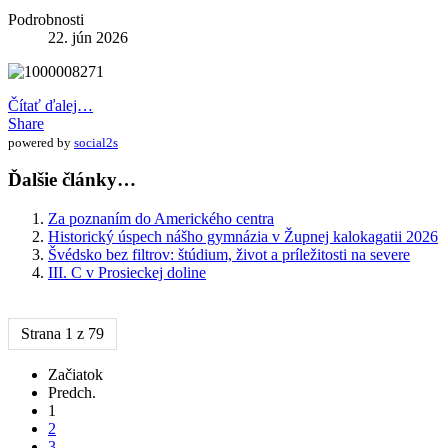
Podrobnosti
22. jún 2026
Čítať ďalej…
Share
powered by
social2s
Ďalšie články…
Za poznaním do Amerického centra
Historický úspech nášho gymnázia v Župnej kalokagatii 2026
Švédsko bez filtrov: štúdium, život a príležitosti na severe
III. C v Prosieckej doline
Strana 1 z 79
Začiatok
Predch.
1
2
3