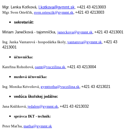
Mgr. Lenka Koťková,
l.kotkova@gymmt.sk
,
+421 43 4213003
Mgr. Sven Orieščik,
sven.oriescik@gymmt.sk
,
+421 43 4213003
sekretariát:
Miriam Janečková - tajomníčka,
janeckova@gymmt.sk
,
+421 43 4213001
Ing. Janka Vantarová - hospodárka školy,
vantarova@gymmt.sk
,
+421 43
4213001
účtovníčka:
Kateřina Rohoňová,
oamt@vuczilina.sk
,
+421 43 4213004
mzdová účtovníčka:
Ing. Monika Krivošová,
gymttotha@vuczilina.sk
,
+421 43 4213021
vedúca školskej jedálne:
Jana Králiková,
jedalen@gymmt.sk
,
+421 43 4213032
správca IKT - technik:
Peter Maťha,
matha@gymmt.sk