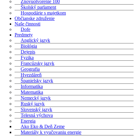
Znovuotvorenie 100
Školský parlament
Hospodárie s majetkom
Občianske združenie
Naše činnosti
Dofe
Predmety
Anglický jazyk
Biológia
Dejepis
Fyzika
Francúzsky jazyk
Geografia
Hvezdáreň
Španielsky jazyk
Informatika
Matematika
Nemecký jazyk
Ruský jazyk
Slovenský jazyk
Telesná výchova
Energia
Ako Eko & Deň Zeme
Materiály k vyučovaniu energie