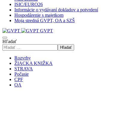
ISIC/EURO26
Informácie o vydávaní dokladov a potvrdení
Hospodárenie s majetkom
Moja stredná GVPT, OA a SZŠ
GVPT
Hľadať
Hľadať
Rozvrhy
ŽIACKA KNIŽKA
STRAVA
Počasie
CPF
OA