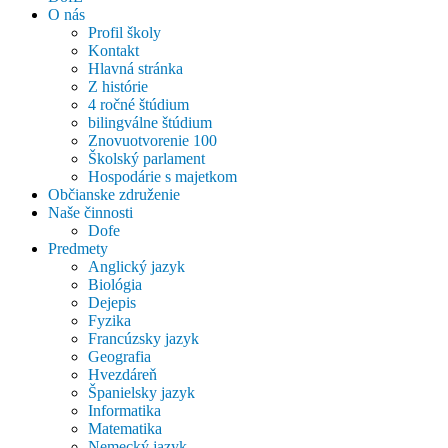
O nás
Profil školy
Kontakt
Hlavná stránka
Z histórie
4 ročné štúdium
bilingválne štúdium
Znovuotvorenie 100
Školský parlament
Hospodárie s majetkom
Občianske združenie
Naše činnosti
Dofe
Predmety
Anglický jazyk
Biológia
Dejepis
Fyzika
Francúzsky jazyk
Geografia
Hvezdáreň
Španielsky jazyk
Informatika
Matematika
Nemecký jazyk