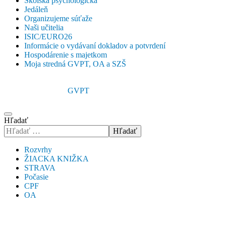
Školská psychologička
Jedáleň
Organizujeme súťaže
Naši učitelia
ISIC/EURO26
Informácie o vydávaní dokladov a potvrdení
Hospodárenie s majetkom
Moja stredná GVPT, OA a SZŠ
GVPT
Hľadať
Hľadať
Rozvrhy
ŽIACKA KNIŽKA
STRAVA
Počasie
CPF
OA