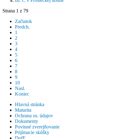
III. C v Prosieckej doline
Strana 1 z 79
Začiatok
Predch.
1
2
3
4
5
6
7
8
9
10
Nasl.
Koniec
Hlavná stránka
Maturita
Ochrana os. údajov
Dokumenty
Povinné zverejňovanie
Prijímacie skúšky
DofE