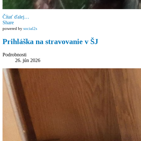
Čítať ďalej…
Share
powered by
social2s
Prihláška na stravovanie v ŠJ
Podrobnosti
26. jún 2026