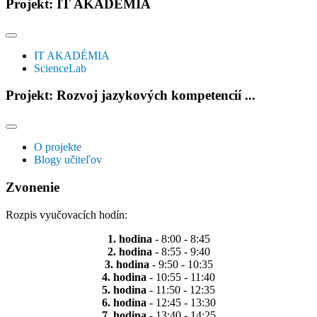
Projekt: IT AKADÉMIA
IT AKADÉMIA
ScienceLab
Projekt: Rozvoj jazykových kompetencií ...
O projekte
Blogy učiteľov
Zvonenie
Rozpis vyučovacích hodín:
1. hodina
- 8:00 - 8:45
2. hodina
- 8:55 - 9:40
3. hodina
- 9:50 - 10:35
4. hodina
- 10:55 - 11:40
5. hodina
- 11:50 - 12:35
6. hodina
- 12:45 - 13:30
7. hodina
- 13:40 - 14:25