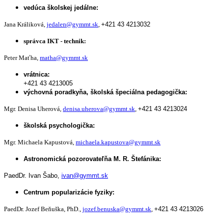
vedúca školskej jedálne:
Jana Králiková,
jedalen@gymmt.sk
,
+421 43 4213032
správca IKT - technik:
Peter Maťha,
matha@gymmt.sk
vrátnica:
+421 43 4213005
výchovná poradkyňa, školská špeciálna pedagogička:
Mgr. Denisa Uherová,
denisa.uherova@gymmt.sk
,
+421 43 4213024
školská psychologička:
Mgr. Michaela Kapustová,
michaela.kapustova@gymmt.sk
Astronomická pozorovateľňa M. R. Štefánika:
PaedDr. Ivan Šabo,
ivan@gymmt.sk
Centrum popularizácie fyziky:
PaedDr. Jozef Beňuška, PhD.,
jozef.benuska@gymmt.sk
,
+421 43 4213026