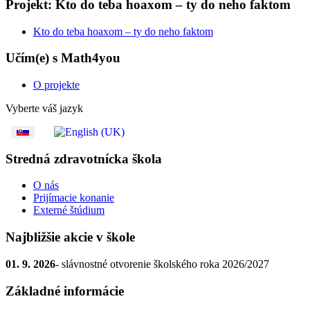
Projekt: Kto do teba hoaxom – ty do neho faktom
Kto do teba hoaxom – ty do neho faktom
Učím(e) s Math4you
O projekte
Vyberte váš jazyk
Stredná zdravotnícka škola
O nás
Prijímacie konanie
Externé štúdium
Najbližšie akcie v škole
01. 9. 2026
- slávnostné otvorenie školského roka 2026/2027
Základné informácie