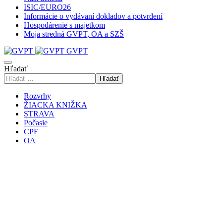
ISIC/EURO26
Informácie o vydávaní dokladov a potvrdení
Hospodárenie s majetkom
Moja stredná GVPT, OA a SZŠ
GVPT
Hľadať
Hľadať
Rozvrhy
ŽIACKA KNIŽKA
STRAVA
Počasie
CPF
OA