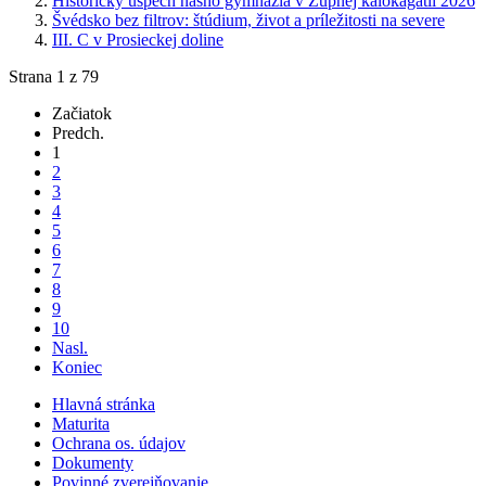
Historický úspech nášho gymnázia v Župnej kalokagatii 2026
Švédsko bez filtrov: štúdium, život a príležitosti na severe
III. C v Prosieckej doline
Strana 1 z 79
Začiatok
Predch.
1
2
3
4
5
6
7
8
9
10
Nasl.
Koniec
Hlavná stránka
Maturita
Ochrana os. údajov
Dokumenty
Povinné zverejňovanie