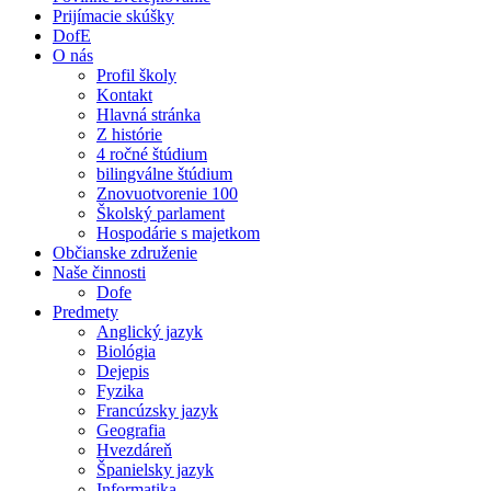
Prijímacie skúšky
DofE
O nás
Profil školy
Kontakt
Hlavná stránka
Z histórie
4 ročné štúdium
bilingválne štúdium
Znovuotvorenie 100
Školský parlament
Hospodárie s majetkom
Občianske združenie
Naše činnosti
Dofe
Predmety
Anglický jazyk
Biológia
Dejepis
Fyzika
Francúzsky jazyk
Geografia
Hvezdáreň
Španielsky jazyk
Informatika