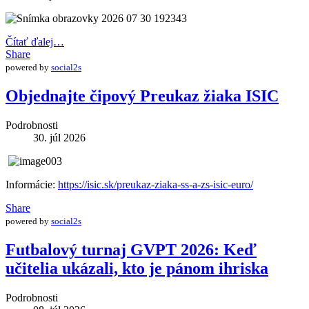
Čítať ďalej…
Share
powered by
social2s
Objednajte čipový Preukaz žiaka ISIC
Podrobnosti
30. júl 2026
Informácie:
https://isic.sk/preukaz-ziaka-ss-a-zs-isic-euro/
Share
powered by
social2s
Futbalový turnaj GVPT 2026: Keď
učitelia ukázali, kto je pánom ihriska
Podrobnosti