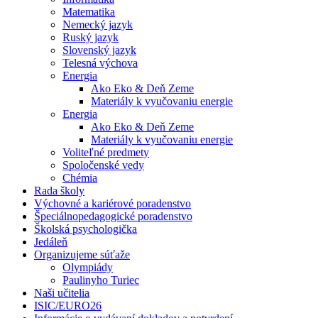
Matematika
Nemecký jazyk
Ruský jazyk
Slovenský jazyk
Telesná výchova
Energia
Ako Eko & Deň Zeme
Materiály k vyučovaniu energie
Energia
Ako Eko & Deň Zeme
Materiály k vyučovaniu energie
Voliteľné predmety
Spoločenské vedy
Chémia
Rada školy
Výchovné a kariérové poradenstvo
Špeciálnopedagogické poradenstvo
Školská psychologička
Jedáleň
Organizujeme súťaže
Olympiády
Paulinyho Turiec
Naši učitelia
ISIC/EURO26