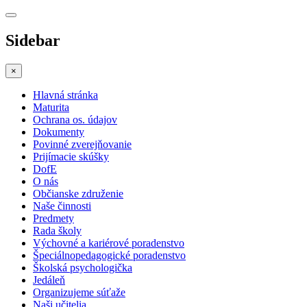
Sidebar
×
Hlavná stránka
Maturita
Ochrana os. údajov
Dokumenty
Povinné zverejňovanie
Prijímacie skúšky
DofE
O nás
Občianske združenie
Naše činnosti
Predmety
Rada školy
Výchovné a kariérové poradenstvo
Špeciálnopedagogické poradenstvo
Školská psychologička
Jedáleň
Organizujeme súťaže
Naši učitelia