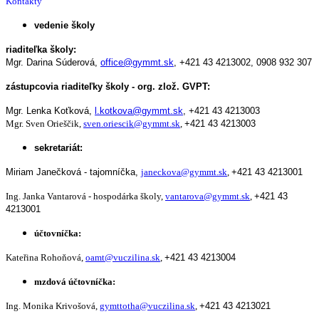
Kontakty
vedenie školy
riaditeľka školy:
Mgr. Darina Súderová,
office@gymmt.sk
,
+421 43 4213002,
0908 932 307
zástupcovia riaditeľky školy - org. zlož. GVPT:
Mgr. Lenka Koťková,
l.kotkova@gymmt.sk
,
+421 43 4213003
Mgr. Sven Orieščik,
sven.oriescik@gymmt.sk
,
+421 43 4213003
sekretariát:
Miriam Janečková - tajomníčka,
janeckova@gymmt.sk
,
+421 43 4213001
Ing. Janka Vantarová - hospodárka školy,
vantarova@gymmt.sk
,
+421 43
4213001
účtovníčka:
Kateřina Rohoňová,
oamt@vuczilina.sk
,
+421 43 4213004
mzdová účtovníčka:
Ing. Monika Krivošová,
gymttotha@vuczilina.sk
,
+421 43 4213021