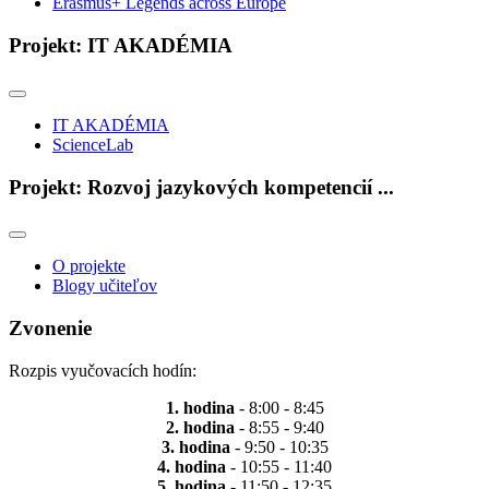
Erasmus+ Legends across Europe
Projekt: IT AKADÉMIA
IT AKADÉMIA
ScienceLab
Projekt: Rozvoj jazykových kompetencií ...
O projekte
Blogy učiteľov
Zvonenie
Rozpis vyučovacích hodín:
1. hodina
- 8:00 - 8:45
2. hodina
- 8:55 - 9:40
3. hodina
- 9:50 - 10:35
4. hodina
- 10:55 - 11:40
5. hodina
- 11:50 - 12:35