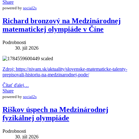
Share
powered by
social2s
Richard bronzový na Medzinárodnej
matematickej olympiáde v Číne
Podrobnosti
30. júl 2026
Zdroj: https://nivam.sk/aktuality/slovenske-matematicke-talenty-
prepisovali-historiu-na-medzinarodnej-pode/
Čítať ďalej…
Share
powered by
social2s
Riškov úspech na Medzinárodnej
fyzikálnej olympiáde
Podrobnosti
30. júl 2026