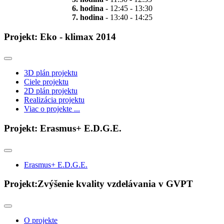
6. hodina
- 12:45 - 13:30
7. hodina
- 13:40 - 14:25
Projekt: Eko - klimax 2014
3D plán projektu
Ciele projektu
2D plán projektu
Realizácia projektu
Viac o projekte ...
Projekt: Erasmus+ E.D.G.E.
Erasmus+ E.D.G.E.
Projekt:Zvýšenie kvality vzdelávania v GVPT
O projekte