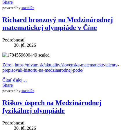
Share
powered by
social2s
Richard bronzový na Medzinárodnej
matematickej olympiáde v Číne
Podrobnosti
30. júl 2026
Zdroj: https://nivam.sk/aktuality/slovenske-matematicke-talenty-
prepisovali-historiu-na-medzinarodnej-pode/
Čítať ďalej…
Share
powered by
social2s
Riškov úspech na Medzinárodnej
fyzikálnej olympiáde
Podrobnosti
30. júl 2026