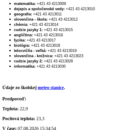
matematika:
+421 43 4213009
dejepis a spoločenské vedy:
+421 43 4213010
geografia:
+421 43 4213011
slovenčina - škola:
+421 43 4213012
chémia:
+421 43 4213014
cudzie jazyky 1:
+421 43 4213015
angličtina:
+421 43 4213016
fyzika:
+421 43 4213017
biológia:
+421 43 4213018
telocvičňa - veľká:
+421 43 4213019
slovenčina - knižnica:
+421 43 4213023
cudzie jazyky 2:
+421 43 4213028
informatika:
+421 43 4213030
Údaje zo školskej
meteo stanice
.
Predpoveď:
Teplota:
22,9
Pocitová teplota:
23,3
V čase:
07.08.2026 15:34:54