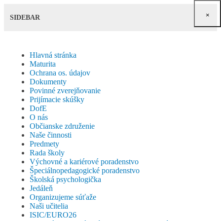
×
SIDEBAR
Hlavná stránka
Maturita
Ochrana os. údajov
Dokumenty
Povinné zverejňovanie
Prijímacie skúšky
DofE
O nás
Občianske združenie
Naše činnosti
Predmety
Rada školy
Výchovné a kariérové poradenstvo
Špeciálnopedagogické poradenstvo
Školská psychologička
Jedáleň
Organizujeme súťaže
Naši učitelia
ISIC/EURO26