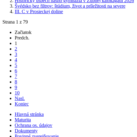
Historický úspech nášho gymnázia v Župnej kalokagatii 2026
Švédsko bez filtrov: štúdium, život a príležitosti na severe
III. C v Prosieckej doline
Strana 1 z 79
Začiatok
Predch.
1
2
3
4
5
6
7
8
9
10
Nasl.
Koniec
Hlavná stránka
Maturita
Ochrana os. údajov
Dokumenty
Povinné zverejňovanie