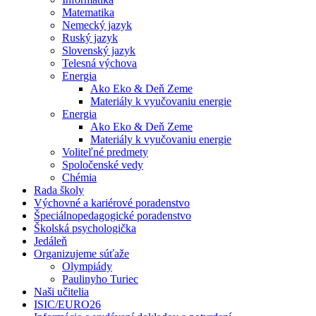
Matematika
Nemecký jazyk
Ruský jazyk
Slovenský jazyk
Telesná výchova
Energia
Ako Eko & Deň Zeme
Materiály k vyučovaniu energie
Energia
Ako Eko & Deň Zeme
Materiály k vyučovaniu energie
Voliteľné predmety
Spoločenské vedy
Chémia
Rada školy
Výchovné a kariérové poradenstvo
Špeciálnopedagogické poradenstvo
Školská psychologička
Jedáleň
Organizujeme súťaže
Olympiády
Paulinyho Turiec
Naši učitelia
ISIC/EURO26