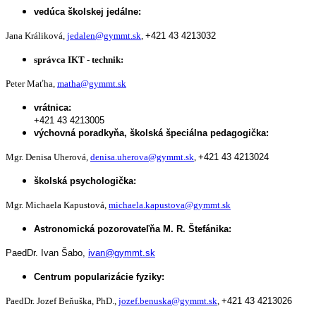
vedúca školskej jedálne:
Jana Králiková,
jedalen@gymmt.sk
,
+421 43 4213032
správca IKT - technik:
Peter Maťha,
matha@gymmt.sk
vrátnica:
+421 43 4213005
výchovná poradkyňa, školská špeciálna pedagogička:
Mgr. Denisa Uherová,
denisa.uherova@gymmt.sk
,
+421 43 4213024
školská psychologička:
Mgr. Michaela Kapustová,
michaela.kapustova@gymmt.sk
Astronomická pozorovateľňa M. R. Štefánika:
PaedDr. Ivan Šabo,
ivan@gymmt.sk
Centrum popularizácie fyziky:
PaedDr. Jozef Beňuška, PhD.,
jozef.benuska@gymmt.sk
,
+421 43 4213026