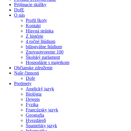
Prijímacie skúšky
DofE
O nás
Profil školy
Kontakt
Hlavná stránka
Z histórie
4 ročné štúdium
bilingválne štúdium
Znovuotvorenie 100
Školský parlament
Hospodárie s majetkom
Občianske združenie
Naše činnosti
Dofe
Predmety
Anglický jazyk
Biológia
Dejepis
Fyzika
Francúzsky jazyk
Geografia
Hvezdáreň
Španielsky jazyk
Informatika