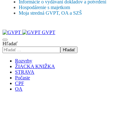
Informácie o vydávaní dokladov a potvrdení
Hospodárenie s majetkom
Moja stredná GVPT, OA a SZŠ
GVPT
Hľadať
Hľadať
Rozvrhy
ŽIACKA KNIŽKA
STRAVA
Počasie
CPF
OA