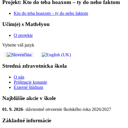
Projekt: Kto do teba hoaxom – ty do neho faktom
Kto do teba hoaxom – ty do neho faktom
Učím(e) s Math4you
O projekte
Vyberte váš jazyk
Stredná zdravotnícka škola
O nás
Prijímacie konanie
Externé štúdium
Najbližšie akcie v škole
01. 9. 2026
- slávnostné otvorenie školského roka 2026/2027
Základné informácie