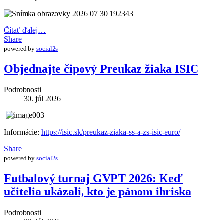
Čítať ďalej…
Share
powered by
social2s
Objednajte čipový Preukaz žiaka ISIC
Podrobnosti
30. júl 2026
Informácie:
https://isic.sk/preukaz-ziaka-ss-a-zs-isic-euro/
Share
powered by
social2s
Futbalový turnaj GVPT 2026: Keď
učitelia ukázali, kto je pánom ihriska
Podrobnosti