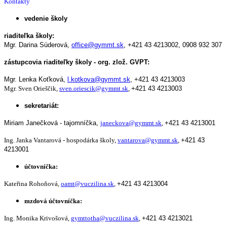
Kontakty
vedenie školy
riaditeľka školy:
Mgr. Darina Súderová,
office@gymmt.sk
,
+421 43 4213002,
0908 932 307
zástupcovia riaditeľky školy - org. zlož. GVPT:
Mgr. Lenka Koťková,
l.kotkova@gymmt.sk
,
+421 43 4213003
Mgr. Sven Orieščik,
sven.oriescik@gymmt.sk
,
+421 43 4213003
sekretariát:
Miriam Janečková - tajomníčka,
janeckova@gymmt.sk
,
+421 43 4213001
Ing. Janka Vantarová - hospodárka školy,
vantarova@gymmt.sk
,
+421 43
4213001
účtovníčka:
Kateřina Rohoňová,
oamt@vuczilina.sk
,
+421 43 4213004
mzdová účtovníčka:
Ing. Monika Krivošová,
gymttotha@vuczilina.sk
,
+421 43 4213021