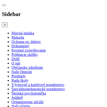
Sidebar
×
Hlavná stránka
Maturita
Ochrana os. údajov
Dokumenty
Povinné zverejňovanie
Prijímacie skúšky
DofE
O nás
Občianske združenie
Naše činnosti
Predmety
Rada školy
Výchovné a kariérové poradenstvo
Špeciálnopedagogické poradenstvo
Školská psychologička
Jedáleň
Organizujeme súťaže
Naši učitelia