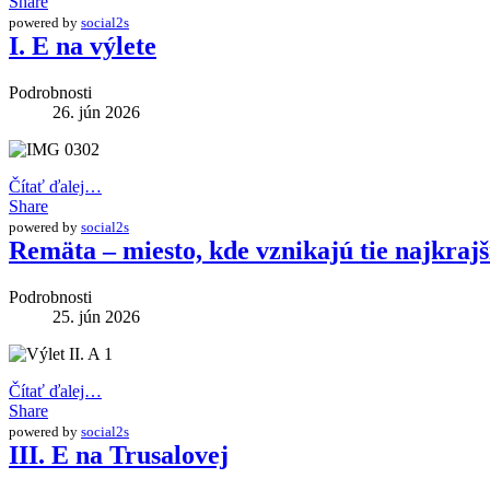
Share
powered by
social2s
I. E na výlete
Podrobnosti
26. jún 2026
Čítať ďalej…
Share
powered by
social2s
Remäta – miesto, kde vznikajú tie najkraj
Podrobnosti
25. jún 2026
Čítať ďalej…
Share
powered by
social2s
III. E na Trusalovej