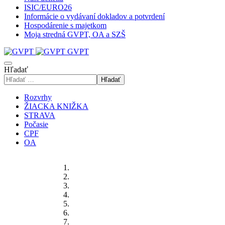
ISIC/EURO26
Informácie o vydávaní dokladov a potvrdení
Hospodárenie s majetkom
Moja stredná GVPT, OA a SZŠ
GVPT
Hľadať
Hľadať
Rozvrhy
ŽIACKA KNIŽKA
STRAVA
Počasie
CPF
OA