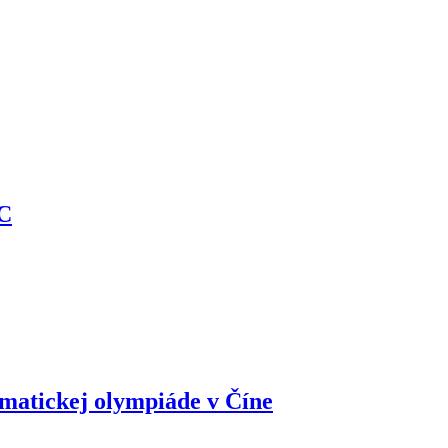
IC
matickej olympiáde v Číne