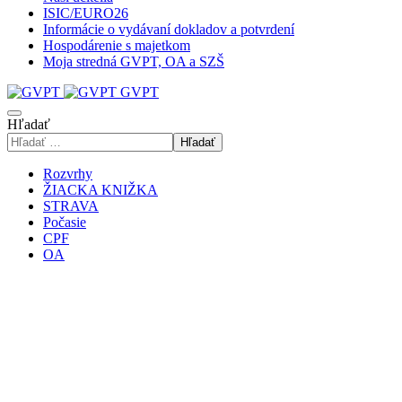
ISIC/EURO26
Informácie o vydávaní dokladov a potvrdení
Hospodárenie s majetkom
Moja stredná GVPT, OA a SZŠ
GVPT
Hľadať
Hľadať
Rozvrhy
ŽIACKA KNIŽKA
STRAVA
Počasie
CPF
OA