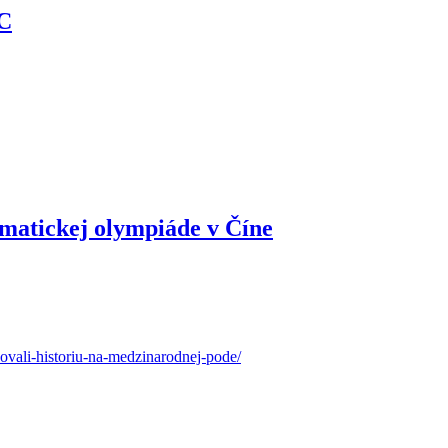
IC
matickej olympiáde v Číne
sovali-historiu-na-medzinarodnej-pode/