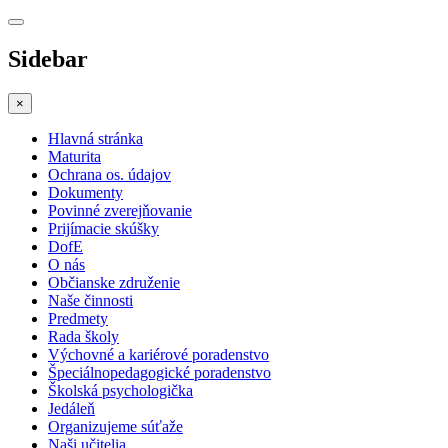
Sidebar
×
Hlavná stránka
Maturita
Ochrana os. údajov
Dokumenty
Povinné zverejňovanie
Prijímacie skúšky
DofE
O nás
Občianske združenie
Naše činnosti
Predmety
Rada školy
Výchovné a kariérové poradenstvo
Špeciálnopedagogické poradenstvo
Školská psychologička
Jedáleň
Organizujeme súťaže
Naši učitelia