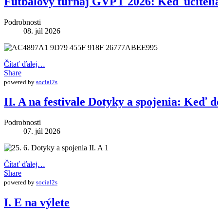
Futbalový turnaj GVPT 2026: Keď učitelia 
Podrobnosti
08. júl 2026
Čítať ďalej…
Share
powered by
social2s
II. A na festivale Dotyky a spojenia: Keď d
Podrobnosti
07. júl 2026
Čítať ďalej…
Share
powered by
social2s
I. E na výlete