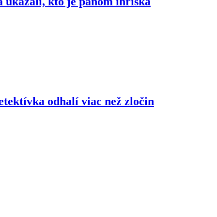
ukázali, kto je pánom ihriska
etektívka odhalí viac než zločin