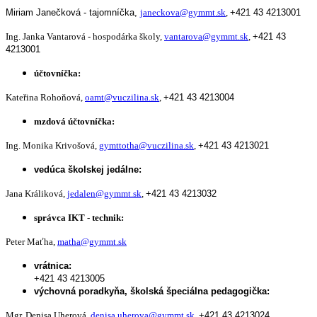
Miriam Janečková - tajomníčka,
janeckova@gymmt.sk
,
+421 43 4213001
Ing. Janka Vantarová - hospodárka školy,
vantarova@gymmt.sk
,
+421 43
4213001
účtovníčka:
Kateřina Rohoňová,
oamt@vuczilina.sk
,
+421 43 4213004
mzdová účtovníčka:
Ing. Monika Krivošová,
gymttotha@vuczilina.sk
,
+421 43 4213021
vedúca školskej jedálne:
Jana Králiková,
jedalen@gymmt.sk
,
+421 43 4213032
správca IKT - technik:
Peter Maťha,
matha@gymmt.sk
vrátnica:
+421 43 4213005
výchovná poradkyňa, školská špeciálna pedagogička:
Mgr. Denisa Uherová,
denisa.uherova@gymmt.sk
,
+421 43 4213024