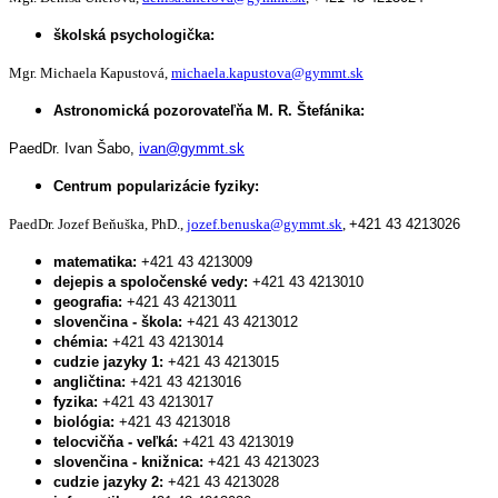
školská psychologička:
Mgr. Michaela Kapustová,
michaela.kapustova@gymmt.sk
Astronomická pozorovateľňa M. R. Štefánika:
PaedDr. Ivan Šabo,
ivan@gymmt.sk
Centrum popularizácie fyziky:
PaedDr. Jozef Beňuška, PhD.,
jozef.benuska@gymmt.sk
,
+421 43 4213026
matematika:
+421 43 4213009
dejepis a spoločenské vedy:
+421 43 4213010
geografia:
+421 43 4213011
slovenčina - škola:
+421 43 4213012
chémia:
+421 43 4213014
cudzie jazyky 1:
+421 43 4213015
angličtina:
+421 43 4213016
fyzika:
+421 43 4213017
biológia:
+421 43 4213018
telocvičňa - veľká:
+421 43 4213019
slovenčina - knižnica:
+421 43 4213023
cudzie jazyky 2:
+421 43 4213028