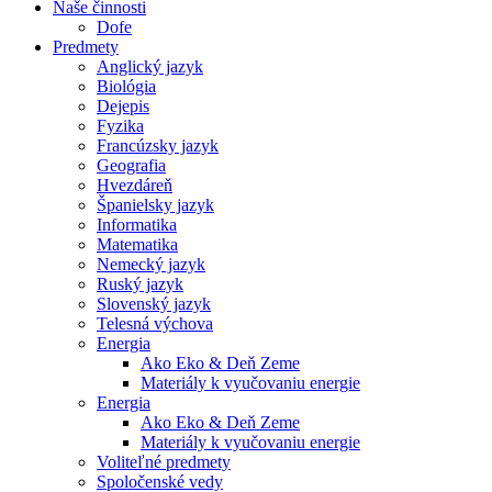
Naše činnosti
Dofe
Predmety
Anglický jazyk
Biológia
Dejepis
Fyzika
Francúzsky jazyk
Geografia
Hvezdáreň
Španielsky jazyk
Informatika
Matematika
Nemecký jazyk
Ruský jazyk
Slovenský jazyk
Telesná výchova
Energia
Ako Eko & Deň Zeme
Materiály k vyučovaniu energie
Energia
Ako Eko & Deň Zeme
Materiály k vyučovaniu energie
Voliteľné predmety
Spoločenské vedy