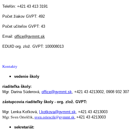
Telefón: +421 43 413 3191
Počet žiakov GVPT: 492
Počet učiteľov GVPT: 43
Email:
office@gymmt.sk
EDUID org. zlož. GVPT: 100008013
Kontakty
vedenie školy
riaditeľka školy:
Mgr. Darina Súderová,
office@gymmt.sk
,
+421 43 4213002,
0908 932 307
zástupcovia riaditeľky školy - org. zlož. GVPT:
Mgr. Lenka Koťková,
l.kotkova@gymmt.sk
,
+421 43 4213003
Mgr. Sven Orieščik,
sven.oriescik@gymmt.sk
,
+421 43 4213003
sekretariát: