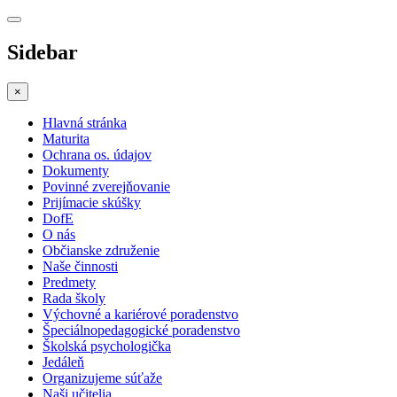
Sidebar
×
Hlavná stránka
Maturita
Ochrana os. údajov
Dokumenty
Povinné zverejňovanie
Prijímacie skúšky
DofE
O nás
Občianske združenie
Naše činnosti
Predmety
Rada školy
Výchovné a kariérové poradenstvo
Špeciálnopedagogické poradenstvo
Školská psychologička
Jedáleň
Organizujeme súťaže
Naši učitelia