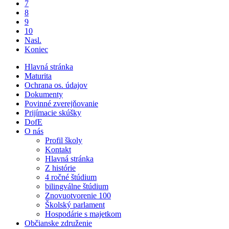
7
8
9
10
Nasl.
Koniec
Hlavná stránka
Maturita
Ochrana os. údajov
Dokumenty
Povinné zverejňovanie
Prijímacie skúšky
DofE
O nás
Profil školy
Kontakt
Hlavná stránka
Z histórie
4 ročné štúdium
bilingválne štúdium
Znovuotvorenie 100
Školský parlament
Hospodárie s majetkom
Občianske združenie