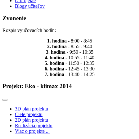
O projekte
Blogy učiteľov
Zvonenie
Rozpis vyučovacích hodín:
1. hodina
- 8:00 - 8:45
2. hodina
- 8:55 - 9:40
3. hodina
- 9:50 - 10:35
4. hodina
- 10:55 - 11:40
5. hodina
- 11:50 - 12:35
6. hodina
- 12:45 - 13:30
7. hodina
- 13:40 - 14:25
Projekt: Eko - klimax 2014
3D plán projektu
Ciele projektu
2D plán projektu
Realizácia projektu
Viac o projekte ...