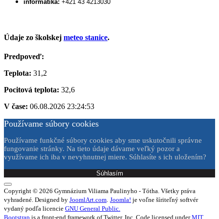
informatika:
+421 43 4213030
Údaje zo školskej
meteo stanice
.
Predpoveď:
Teplota:
31,2
Pocitová teplota:
32,6
V čase:
06.08.2026 23:24:53
Používame súbory cookies
Používame funkčné súbory cookies aby sme uskutočnili správne
fungovanie stránky. Na tieto údaje dávame veľký pozor a
využívame ich iba v nevyhnutnej miere. Súhlasíte s ich uložením?
Súhlasím
Copyright © 2026 Gymnázium Viliama Paulinyho - Tótha. Všetky práva
vyhradené. Designed by
JoomlArt.com
.
Joomla!
je voľne šíriteľný softvér
vydaný podľa licencie
GNU General Public.
Bootstrap
is a front-end framework of Twitter, Inc. Code licensed under
MIT