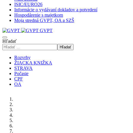
ISIC/EURO26
Informácie o vydávaní dokladov a potvrdení
Hospodárenie s majetkom
Moja stredná GVPT, OA a SZŠ
GVPT
Hľadať
Hľadať
Rozvrhy
ŽIACKA KNIŽKA
STRAVA
Počasie
CPF
OA