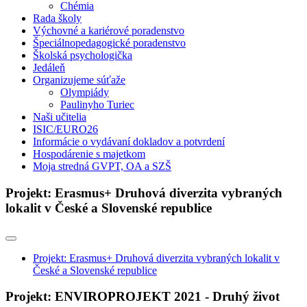
Chémia
Rada školy
Výchovné a kariérové poradenstvo
Špeciálnopedagogické poradenstvo
Školská psychologička
Jedáleň
Organizujeme súťaže
Olympiády
Paulinyho Turiec
Naši učitelia
ISIC/EURO26
Informácie o vydávaní dokladov a potvrdení
Hospodárenie s majetkom
Moja stredná GVPT, OA a SZŠ
Projekt: Erasmus+ Druhová diverzita vybraných
lokalit v České a Slovenské republice
Projekt: Erasmus+ Druhová diverzita vybraných lokalit v
České a Slovenské republice
Projekt: ENVIROPROJEKT 2021 - Druhý život