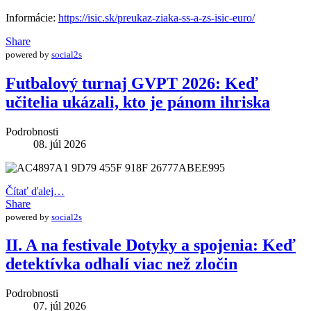
Informácie:
https://isic.sk/preukaz-ziaka-ss-a-zs-isic-euro/
Share
powered by
social2s
Futbalový turnaj GVPT 2026: Keď
učitelia ukázali, kto je pánom ihriska
Podrobnosti
08. júl 2026
Čítať ďalej…
Share
powered by
social2s
II. A na festivale Dotyky a spojenia: Keď
detektívka odhalí viac než zločin
Podrobnosti
07. júl 2026