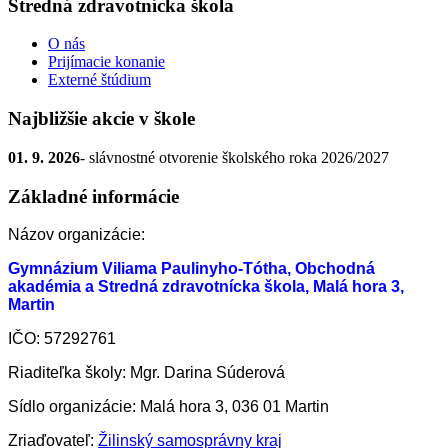
Stredná zdravotnícka škola
O nás
Prijímacie konanie
Externé štúdium
Najbližšie akcie v škole
01. 9. 2026
- slávnostné otvorenie školského roka 2026/2027
Základné informácie
Názov organizácie:
Gymnázium Viliama Paulinyho-Tótha, Obchodná
akadémia a Stredná zdravotnícka škola, Malá hora 3,
Martin
IČO: 57292761
Riaditeľka školy: Mgr. Darina Súderová
Sídlo organizácie: Malá hora 3, 036 01 Martin
Zriaďovateľ:
Žilinský samosprávny kraj