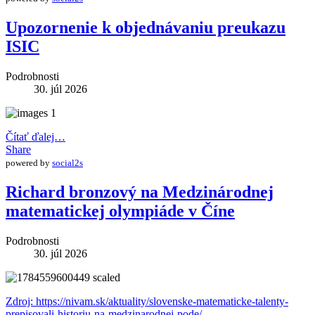
Upozornenie k objednávaniu preukazu
ISIC
Podrobnosti
30. júl 2026
Čítať ďalej…
Share
powered by
social2s
Richard bronzový na Medzinárodnej
matematickej olympiáde v Číne
Podrobnosti
30. júl 2026
Zdroj: https://nivam.sk/aktuality/slovenske-matematicke-talenty-
prepisovali-historiu-na-medzinarodnej-pode/