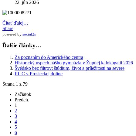
22. jún 2026
Čítať ďalej…
Share
powered by
social2s
Ďalšie články…
Za poznaním do Amerického centra
Historický úspech nášho gymnázia v Župnej kalokagatii 2026
Švédsko bez filtrov: štúdium, život a príležitosti na severe
III. C v Prosieckej doline
Strana 1 z 79
Začiatok
Predch.
1
2
3
4
5
6