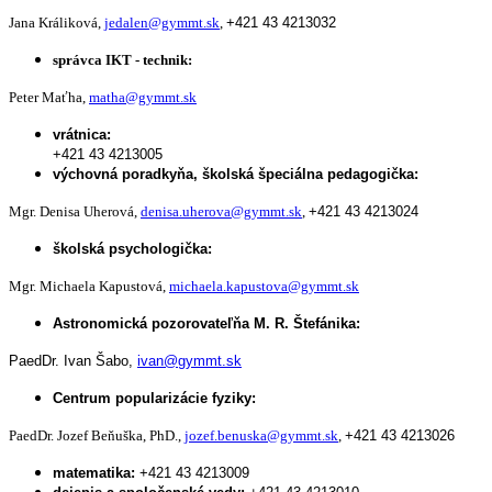
Jana Králiková,
jedalen@gymmt.sk
,
+421 43 4213032
správca IKT - technik:
Peter Maťha,
matha@gymmt.sk
vrátnica:
+421 43 4213005
výchovná poradkyňa, školská špeciálna pedagogička:
Mgr. Denisa Uherová,
denisa.uherova@gymmt.sk
,
+421 43 4213024
školská psychologička:
Mgr. Michaela Kapustová,
michaela.kapustova@gymmt.sk
Astronomická pozorovateľňa M. R. Štefánika:
PaedDr. Ivan Šabo,
ivan@gymmt.sk
Centrum popularizácie fyziky:
PaedDr. Jozef Beňuška, PhD.,
jozef.benuska@gymmt.sk
,
+421 43 4213026
matematika:
+421 43 4213009