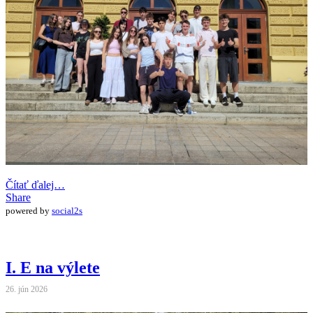
Čítať ďalej…
Share
powered by
social2s
I. E na výlete
26. jún 2026