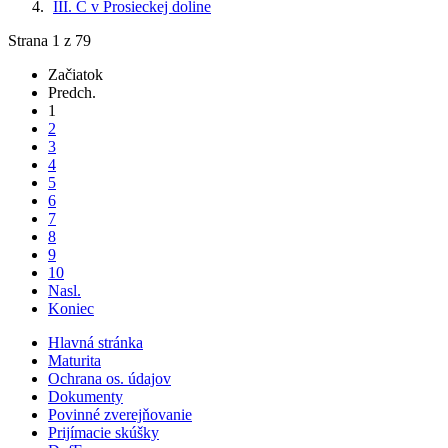
III. C v Prosieckej doline
Strana 1 z 79
Začiatok
Predch.
1
2
3
4
5
6
7
8
9
10
Nasl.
Koniec
Hlavná stránka
Maturita
Ochrana os. údajov
Dokumenty
Povinné zverejňovanie
Prijímacie skúšky