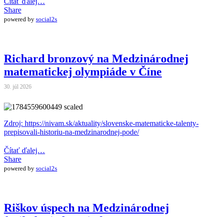
Čítať ďalej…
Share
powered by
social2s
Richard bronzový na Medzinárodnej
matematickej olympiáde v Číne
30. júl 2026
Zdroj: https://nivam.sk/aktuality/slovenske-matematicke-talenty-
prepisovali-historiu-na-medzinarodnej-pode/
Čítať ďalej…
Share
powered by
social2s
Riškov úspech na Medzinárodnej