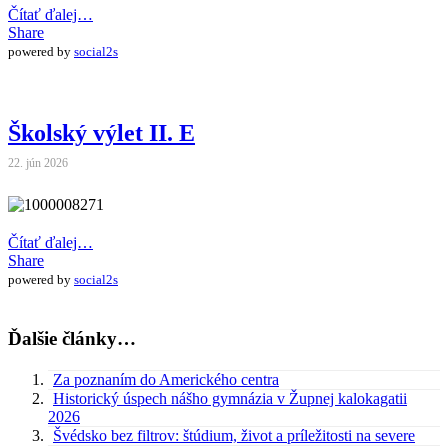
Čítať ďalej…
Share
powered by
social2s
Školský výlet II. E
22. jún 2026
Čítať ďalej…
Share
powered by
social2s
Ďalšie články…
Za poznaním do Amerického centra
Historický úspech nášho gymnázia v Župnej kalokagatii
2026
Švédsko bez filtrov: štúdium, život a príležitosti na severe