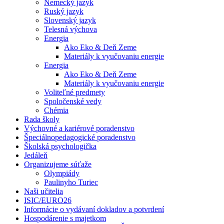
Nemecký jazyk
Ruský jazyk
Slovenský jazyk
Telesná výchova
Energia
Ako Eko & Deň Zeme
Materiály k vyučovaniu energie
Energia
Ako Eko & Deň Zeme
Materiály k vyučovaniu energie
Voliteľné predmety
Spoločenské vedy
Chémia
Rada školy
Výchovné a kariérové poradenstvo
Špeciálnopedagogické poradenstvo
Školská psychologička
Jedáleň
Organizujeme súťaže
Olympiády
Paulinyho Turiec
Naši učitelia
ISIC/EURO26
Informácie o vydávaní dokladov a potvrdení
Hospodárenie s majetkom