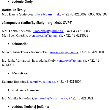
vedenie školy
riaditeľka školy:
Mgr. Darina Súderová,
office@gymmt.sk
,
+421 43 4213002,
0908 932 307
zástupcovia riaditeľky školy - org. zlož. GVPT:
Mgr. Lenka Koťková,
l.kotkova@gymmt.sk
,
+421 43 4213003
Mgr. Sven Orieščik,
sven.oriescik@gymmt.sk
,
+421 43 4213003
sekretariát:
Miriam Janečková - tajomníčka,
janeckova@gymmt.sk
,
+421 43 4213001
Ing. Janka Vantarová - hospodárka školy,
vantarova@gymmt.sk
,
+421 43
4213001
účtovníčka:
Kateřina Rohoňová,
oamt@vuczilina.sk
,
+421 43 4213004
mzdová účtovníčka:
Ing. Monika Krivošová,
gymttotha@vuczilina.sk
,
+421 43 4213021
vedúca školskej jedálne: