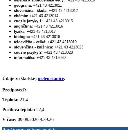
dejepis a spoločenské vedy:
+421 43 4213010
geografia:
+421 43 4213011
slovenčina - škola:
+421 43 4213012
chémia:
+421 43 4213014
cudzie jazyky 1:
+421 43 4213015
angličtina:
+421 43 4213016
fyzika:
+421 43 4213017
biológia:
+421 43 4213018
telocvičňa - veľká:
+421 43 4213019
slovenčina - knižnica:
+421 43 4213023
cudzie jazyky 2:
+421 43 4213028
informatika:
+421 43 4213030
Údaje zo školskej
meteo stanice
.
Predpoveď:
Teplota:
21,4
Pocitová teplota:
22,4
V čase:
09.08.2026 9:39:26
Používame súbory cookies