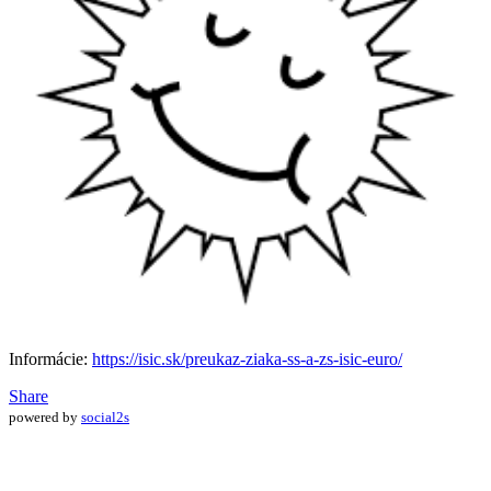
Informácie:
https://isic.sk/preukaz-ziaka-ss-a-zs-isic-euro/
Share
powered by
social2s