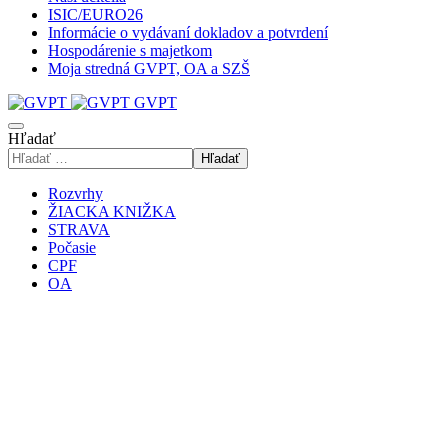
ISIC/EURO26
Informácie o vydávaní dokladov a potvrdení
Hospodárenie s majetkom
Moja stredná GVPT, OA a SZŠ
GVPT
Hľadať
Hľadať
Rozvrhy
ŽIACKA KNIŽKA
STRAVA
Počasie
CPF
OA