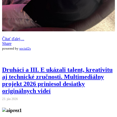
Čítať ďalej…
Share
powered by
social2s
Druháci a III. E ukázali talent, kreativitu
aj technické zručnosti. Multimediálny
projekt 2026 priniesol desiatky
originálnych videí
23. jún 2026