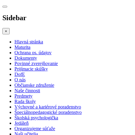
Sidebar
×
Hlavná stránka
Maturita
Ochrana os. údajov
Dokumenty
Povinné zverejňovanie
Prijímacie skúšky
DofE
O nás
Občianske združenie
Naše činnosti
Predmety
Rada školy
Výchovné a kariérové poradenstvo
Špeciálnopedagogické poradenstvo
Školská psychologička
Jedáleň
Organizujeme súťaže
Naši učitelia