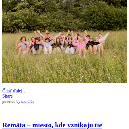
Čítať ďalej…
Share
powered by
social2s
Remäta – miesto, kde vznikajú tie