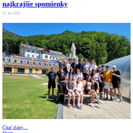
najkrajšie spomienky
25. jún 2026
Čítať ďalej…
Share