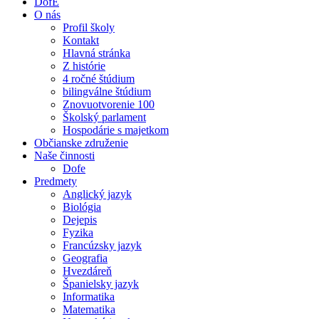
DofE
O nás
Profil školy
Kontakt
Hlavná stránka
Z histórie
4 ročné štúdium
bilingválne štúdium
Znovuotvorenie 100
Školský parlament
Hospodárie s majetkom
Občianske združenie
Naše činnosti
Dofe
Predmety
Anglický jazyk
Biológia
Dejepis
Fyzika
Francúzsky jazyk
Geografia
Hvezdáreň
Španielsky jazyk
Informatika
Matematika