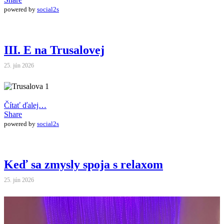
powered by
social2s
III. E na Trusalovej
25. jún 2026
Čítať ďalej…
Share
powered by
social2s
Keď sa zmysly spoja s relaxom
25. jún 2026