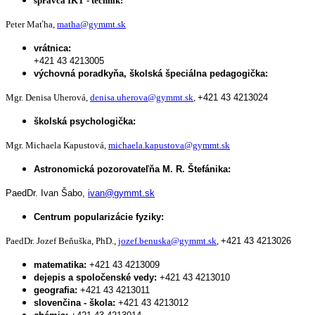
správca IKT - technik:
Peter Maťha,
matha@gymmt.sk
vrátnica:
+421 43 4213005
výchovná poradkyňa, školská špeciálna pedagogička:
Mgr. Denisa Uherová,
denisa.uherova@gymmt.sk
,
+421 43 4213024
školská psychologička:
Mgr. Michaela Kapustová,
michaela.kapustova@gymmt.sk
Astronomická pozorovateľňa M. R. Štefánika:
PaedDr. Ivan Šabo,
ivan@gymmt.sk
Centrum popularizácie fyziky:
PaedDr. Jozef Beňuška, PhD.,
jozef.benuska@gymmt.sk
,
+421 43 4213026
matematika:
+421 43 4213009
dejepis a spoločenské vedy:
+421 43 4213010
geografia:
+421 43 4213011
slovenčina - škola:
+421 43 4213012