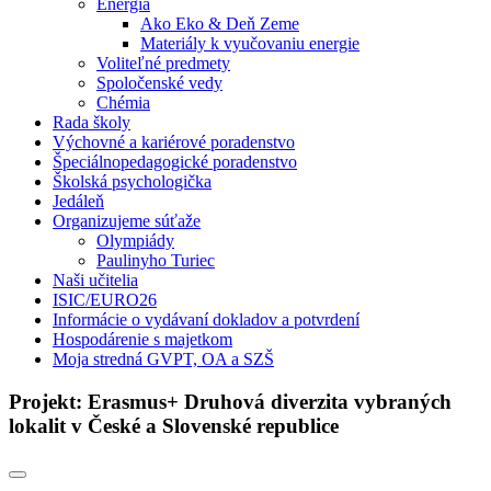
Energia
Ako Eko & Deň Zeme
Materiály k vyučovaniu energie
Voliteľné predmety
Spoločenské vedy
Chémia
Rada školy
Výchovné a kariérové poradenstvo
Špeciálnopedagogické poradenstvo
Školská psychologička
Jedáleň
Organizujeme súťaže
Olympiády
Paulinyho Turiec
Naši učitelia
ISIC/EURO26
Informácie o vydávaní dokladov a potvrdení
Hospodárenie s majetkom
Moja stredná GVPT, OA a SZŠ
Projekt: Erasmus+ Druhová diverzita vybraných
lokalit v České a Slovenské republice