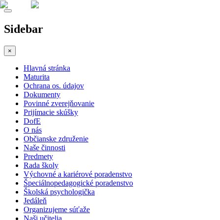
Sidebar
×
Hlavná stránka
Maturita
Ochrana os. údajov
Dokumenty
Povinné zverejňovanie
Prijímacie skúšky
DofE
O nás
Občianske združenie
Naše činnosti
Predmety
Rada školy
Výchovné a kariérové poradenstvo
Špeciálnopedagogické poradenstvo
Školská psychologička
Jedáleň
Organizujeme súťaže
Naši učitelia