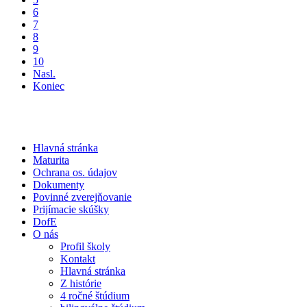
6
7
8
9
10
Nasl.
Koniec
Hlavná stránka
Maturita
Ochrana os. údajov
Dokumenty
Povinné zverejňovanie
Prijímacie skúšky
DofE
O nás
Profil školy
Kontakt
Hlavná stránka
Z histórie
4 ročné štúdium