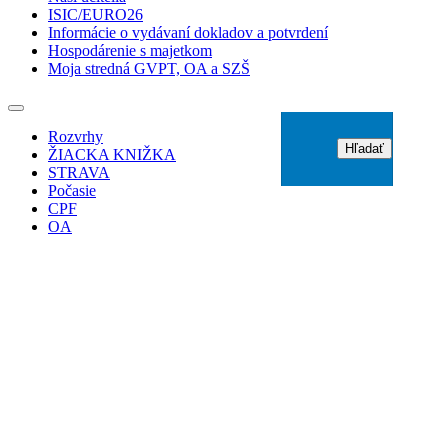
ISIC/EURO26
Informácie o vydávaní dokladov a potvrdení
Hospodárenie s majetkom
Moja stredná GVPT, OA a SZŠ
Rozvrhy
Hľadať
ŽIACKA KNIŽKA
STRAVA
Počasie
CPF
OA