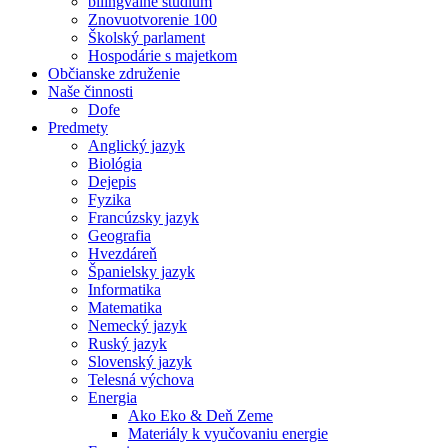
bilingválne štúdium
Znovuotvorenie 100
Školský parlament
Hospodárie s majetkom
Občianske združenie
Naše činnosti
Dofe
Predmety
Anglický jazyk
Biológia
Dejepis
Fyzika
Francúzsky jazyk
Geografia
Hvezdáreň
Španielsky jazyk
Informatika
Matematika
Nemecký jazyk
Ruský jazyk
Slovenský jazyk
Telesná výchova
Energia
Ako Eko & Deň Zeme
Materiály k vyučovaniu energie