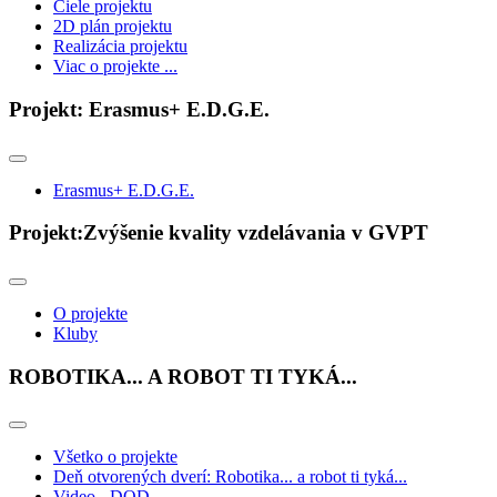
Ciele projektu
2D plán projektu
Realizácia projektu
Viac o projekte ...
Projekt: Erasmus+ E.D.G.E.
Erasmus+ E.D.G.E.
Projekt:Zvýšenie kvality vzdelávania v GVPT
O projekte
Kluby
ROBOTIKA... A ROBOT TI TYKÁ...
Všetko o projekte
Deň otvorených dverí: Robotika... a robot ti tyká...
Video - DOD