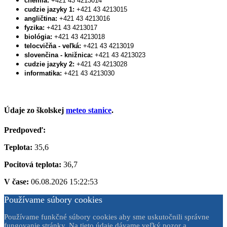
chémia:
+421 43 4213014
cudzie jazyky 1:
+421 43 4213015
angličtina:
+421 43 4213016
fyzika:
+421 43 4213017
biológia:
+421 43 4213018
telocvičňa - veľká:
+421 43 4213019
slovenčina - knižnica:
+421 43 4213023
cudzie jazyky 2:
+421 43 4213028
informatika:
+421 43 4213030
Údaje zo školskej
meteo stanice
.
Predpoveď:
Teplota:
35,6
Pocitová teplota:
36,7
V čase:
06.08.2026 15:22:53
Používame súbory cookies
Používame funkčné súbory cookies aby sme uskutočnili správne
fungovanie stránky. Na tieto údaje dávame veľký pozor a