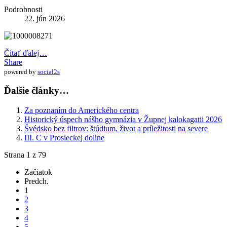
Podrobnosti
22. jún 2026
Čítať ďalej…
Share
powered by
social2s
Ďalšie články…
Za poznaním do Amerického centra
Historický úspech nášho gymnázia v Župnej kalokagatii 2026
Švédsko bez filtrov: štúdium, život a príležitosti na severe
III. C v Prosieckej doline
Strana 1 z 79
Začiatok
Predch.
1
2
3
4
5