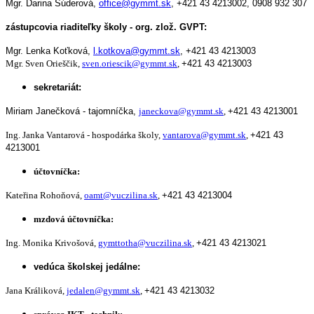
Mgr. Darina Súderová,
office@gymmt.sk
,
+421 43 4213002,
0908 932 307
zástupcovia riaditeľky školy - org. zlož. GVPT:
Mgr. Lenka Koťková,
l.kotkova@gymmt.sk
,
+421 43 4213003
Mgr. Sven Orieščik,
sven.oriescik@gymmt.sk
,
+421 43 4213003
sekretariát:
Miriam Janečková - tajomníčka,
janeckova@gymmt.sk
,
+421 43 4213001
Ing. Janka Vantarová - hospodárka školy,
vantarova@gymmt.sk
,
+421 43
4213001
účtovníčka:
Kateřina Rohoňová,
oamt@vuczilina.sk
,
+421 43 4213004
mzdová účtovníčka:
Ing. Monika Krivošová,
gymttotha@vuczilina.sk
,
+421 43 4213021
vedúca školskej jedálne:
Jana Králiková,
jedalen@gymmt.sk
,
+421 43 4213032