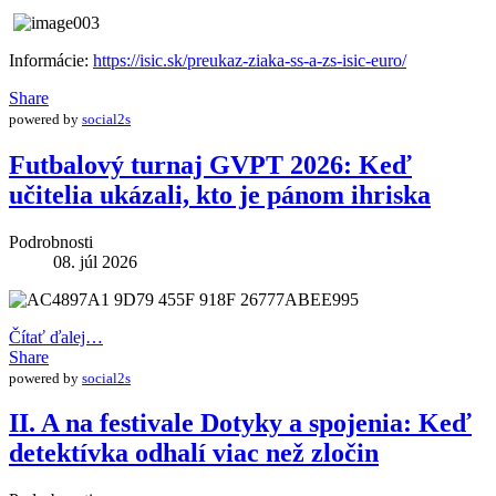
Informácie:
https://isic.sk/preukaz-ziaka-ss-a-zs-isic-euro/
Share
powered by
social2s
Futbalový turnaj GVPT 2026: Keď
učitelia ukázali, kto je pánom ihriska
Podrobnosti
08. júl 2026
Čítať ďalej…
Share
powered by
social2s
II. A na festivale Dotyky a spojenia: Keď
detektívka odhalí viac než zločin