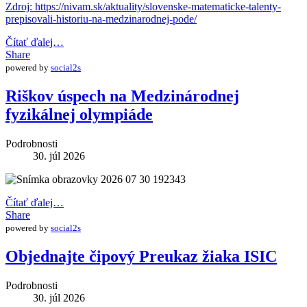
Zdroj: https://nivam.sk/aktuality/slovenske-matematicke-talenty-
prepisovali-historiu-na-medzinarodnej-pode/
Čítať ďalej…
Share
powered by
social2s
Riškov úspech na Medzinárodnej
fyzikálnej olympiáde
Podrobnosti
30. júl 2026
Čítať ďalej…
Share
powered by
social2s
Objednajte čipový Preukaz žiaka ISIC
Podrobnosti
30. júl 2026