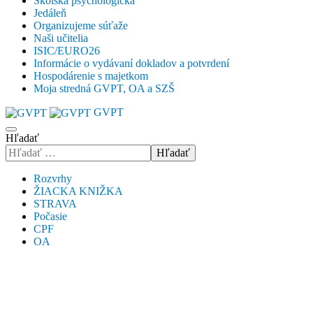
Školská psychologička
Jedáleň
Organizujeme súťaže
Naši učitelia
ISIC/EURO26
Informácie o vydávaní dokladov a potvrdení
Hospodárenie s majetkom
Moja stredná GVPT, OA a SZŠ
GVPT
Hľadať
Hľadať
Rozvrhy
ŽIACKA KNIŽKA
STRAVA
Počasie
CPF
OA