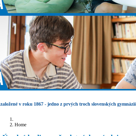
založené v roku 1867 - jedno z prvých troch slovenských gymnázií
Home