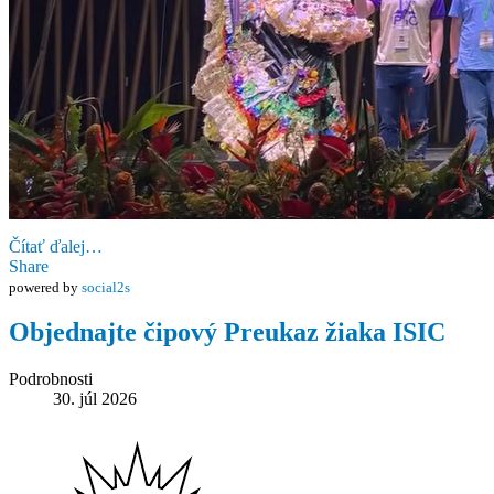
Čítať ďalej…
Share
powered by
social2s
Objednajte čipový Preukaz žiaka ISIC
Podrobnosti
30. júl 2026