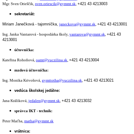
Mgr. Sven Orieščik,
sven.oriescik@gymmt.sk
,
+421 43 4213003
sekretariát:
Miriam Janečková - tajomníčka,
janeckova@gymmt.sk
,
+421 43 4213001
Ing. Janka Vantarová - hospodárka školy,
vantarova@gymmt.sk
,
+421 43
4213001
účtovníčka:
Kateřina Rohoňová,
oamt@vuczilina.sk
,
+421 43 4213004
mzdová účtovníčka:
Ing. Monika Krivošová,
gymttotha@vuczilina.sk
,
+421 43 4213021
vedúca školskej jedálne:
Jana Králiková,
jedalen@gymmt.sk
,
+421 43 4213032
správca IKT - technik:
Peter Maťha,
matha@gymmt.sk
vrátnica: