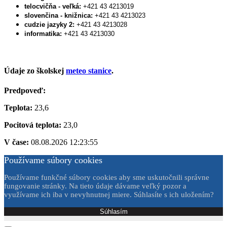
telocvičňa - veľká:
+421 43 4213019
slovenčina - knižnica:
+421 43 4213023
cudzie jazyky 2:
+421 43 4213028
informatika:
+421 43 4213030
Údaje zo školskej
meteo stanice
.
Predpoveď:
Teplota:
23,6
Pocitová teplota:
23,0
V čase:
08.08.2026 12:23:55
Používame súbory cookies
Používame funkčné súbory cookies aby sme uskutočnili správne
fungovanie stránky. Na tieto údaje dávame veľký pozor a
využívame ich iba v nevyhnutnej miere. Súhlasíte s ich uložením?
Súhlasím