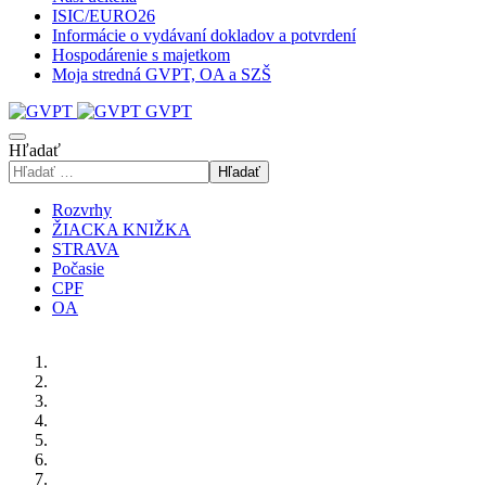
ISIC/EURO26
Informácie o vydávaní dokladov a potvrdení
Hospodárenie s majetkom
Moja stredná GVPT, OA a SZŠ
GVPT
Hľadať
Hľadať
Rozvrhy
ŽIACKA KNIŽKA
STRAVA
Počasie
CPF
OA