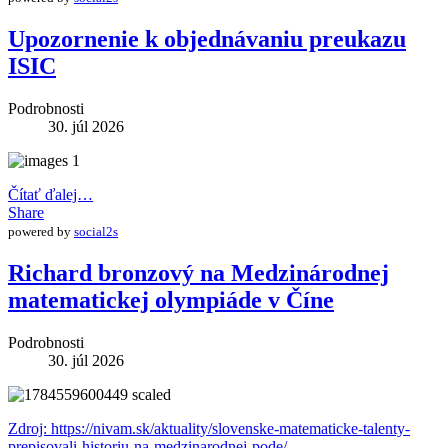
Upozornenie k objednávaniu preukazu
ISIC
Podrobnosti
30. júl 2026
Čítať ďalej…
Share
powered by
social2s
Richard bronzový na Medzinárodnej
matematickej olympiáde v Číne
Podrobnosti
30. júl 2026
Zdroj: https://nivam.sk/aktuality/slovenske-matematicke-talenty-
prepisovali-historiu-na-medzinarodnej-pode/