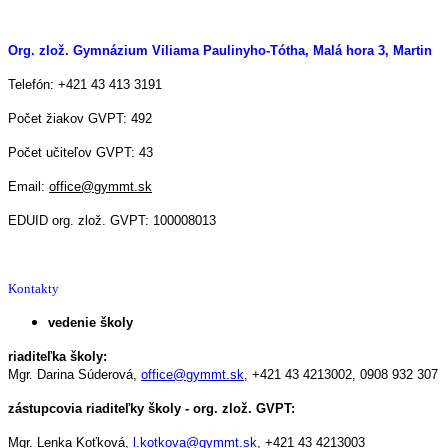
Org. zlož. Gymnázium Viliama Paulinyho-Tótha, Malá hora 3, Martin
Telefón: +421 43 413 3191
Počet žiakov GVPT: 492
Počet učiteľov GVPT: 43
Email:
office@gymmt.sk
EDUID org. zlož. GVPT: 100008013
Kontakty
vedenie školy
riaditeľka školy:
Mgr. Darina Súderová,
office@gymmt.sk
,
+421 43 4213002,
0908 932 307
zástupcovia riaditeľky školy - org. zlož. GVPT:
Mgr. Lenka Koťková,
l.kotkova@gymmt.sk
,
+421 43 4213003