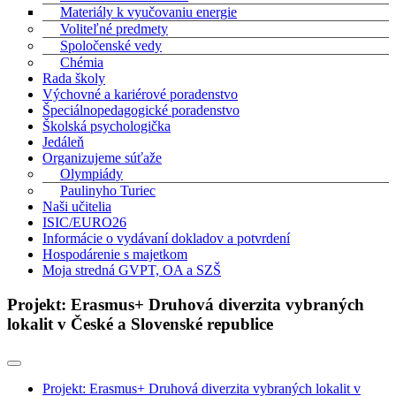
Materiály k vyučovaniu energie
Voliteľné predmety
Spoločenské vedy
Chémia
Rada školy
Výchovné a kariérové poradenstvo
Špeciálnopedagogické poradenstvo
Školská psychologička
Jedáleň
Organizujeme súťaže
Olympiády
Paulinyho Turiec
Naši učitelia
ISIC/EURO26
Informácie o vydávaní dokladov a potvrdení
Hospodárenie s majetkom
Moja stredná GVPT, OA a SZŠ
Projekt: Erasmus+ Druhová diverzita vybraných
lokalit v České a Slovenské republice
Projekt: Erasmus+ Druhová diverzita vybraných lokalit v