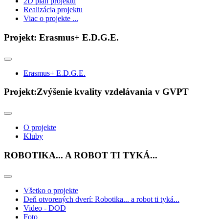
2D plán projektu
Realizácia projektu
Viac o projekte ...
Projekt: Erasmus+ E.D.G.E.
Erasmus+ E.D.G.E.
Projekt:Zvýšenie kvality vzdelávania v GVPT
O projekte
Kluby
ROBOTIKA... A ROBOT TI TYKÁ...
Všetko o projekte
Deň otvorených dverí: Robotika... a robot ti tyká...
Video - DOD
Foto