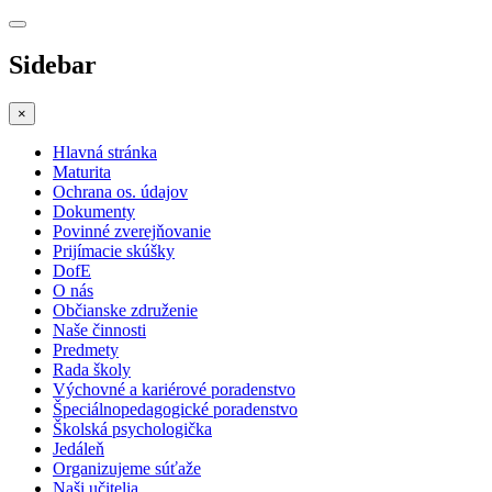
Sidebar
×
Hlavná stránka
Maturita
Ochrana os. údajov
Dokumenty
Povinné zverejňovanie
Prijímacie skúšky
DofE
O nás
Občianske združenie
Naše činnosti
Predmety
Rada školy
Výchovné a kariérové poradenstvo
Špeciálnopedagogické poradenstvo
Školská psychologička
Jedáleň
Organizujeme súťaže
Naši učitelia