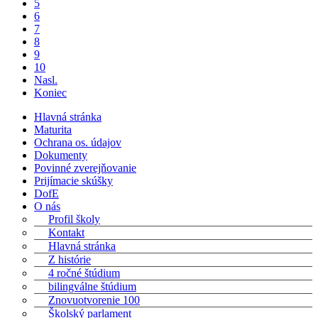
5
6
7
8
9
10
Nasl.
Koniec
Hlavná stránka
Maturita
Ochrana os. údajov
Dokumenty
Povinné zverejňovanie
Prijímacie skúšky
DofE
O nás
Profil školy
Kontakt
Hlavná stránka
Z histórie
4 ročné štúdium
bilingválne štúdium
Znovuotvorenie 100
Školský parlament