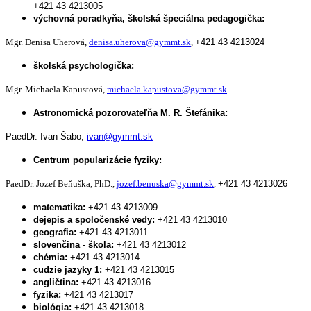
+421 43 4213005
výchovná poradkyňa, školská špeciálna pedagogička:
Mgr. Denisa Uherová,
denisa.uherova@gymmt.sk
,
+421 43 4213024
školská psychologička:
Mgr. Michaela Kapustová,
michaela.kapustova@gymmt.sk
Astronomická pozorovateľňa M. R. Štefánika:
PaedDr. Ivan Šabo,
ivan@gymmt.sk
Centrum popularizácie fyziky:
PaedDr. Jozef Beňuška, PhD.,
jozef.benuska@gymmt.sk
,
+421 43 4213026
matematika:
+421 43 4213009
dejepis a spoločenské vedy:
+421 43 4213010
geografia:
+421 43 4213011
slovenčina - škola:
+421 43 4213012
chémia:
+421 43 4213014
cudzie jazyky 1:
+421 43 4213015
angličtina:
+421 43 4213016
fyzika:
+421 43 4213017
biológia:
+421 43 4213018