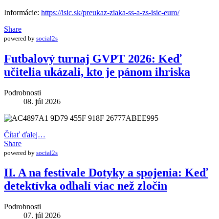
Informácie:
https://isic.sk/preukaz-ziaka-ss-a-zs-isic-euro/
Share
powered by
social2s
Futbalový turnaj GVPT 2026: Keď
učitelia ukázali, kto je pánom ihriska
Podrobnosti
08. júl 2026
Čítať ďalej…
Share
powered by
social2s
II. A na festivale Dotyky a spojenia: Keď
detektívka odhalí viac než zločin
Podrobnosti
07. júl 2026