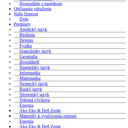
Hospodárie s majetkom
Občianske združenie
Naše činnosti
Dofe
Predmety
Anglický jazyk
Biológia
Dejepis
Fyzika
Francúzsky jazyk
Geografia
Hvezdáreň
Španielsky jazyk
Informatika
Matematika
Nemecký jazyk
Ruský jazyk
Slovenský jazyk
Telesná výchova
Energia
Ako Eko & Deň Zeme
Materiály k vyučovaniu energie
Energia
Ako Eko & Deň Zeme