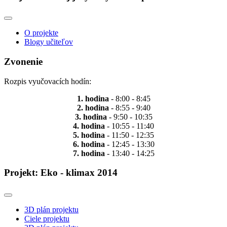
O projekte
Blogy učiteľov
Zvonenie
Rozpis vyučovacích hodín:
1. hodina
- 8:00 - 8:45
2. hodina
- 8:55 - 9:40
3. hodina
- 9:50 - 10:35
4. hodina
- 10:55 - 11:40
5. hodina
- 11:50 - 12:35
6. hodina
- 12:45 - 13:30
7. hodina
- 13:40 - 14:25
Projekt: Eko - klimax 2014
3D plán projektu
Ciele projektu