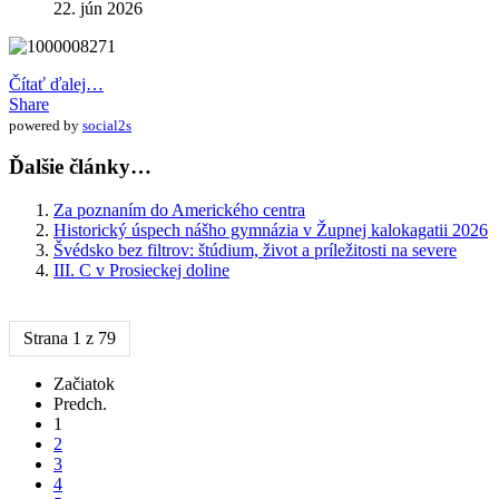
22. jún 2026
Čítať ďalej…
Share
powered by
social2s
Ďalšie články…
Za poznaním do Amerického centra
Historický úspech nášho gymnázia v Župnej kalokagatii 2026
Švédsko bez filtrov: štúdium, život a príležitosti na severe
III. C v Prosieckej doline
Strana 1 z 79
Začiatok
Predch.
1
2
3
4