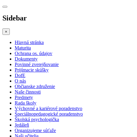
Sidebar
×
Hlavná stránka
Maturita
Ochrana os. údajov
Dokumenty
Povinné zverejňovanie
Prijímacie skúšky
DofE
O nás
Občianske združenie
Naše činnosti
Predmety
Rada školy
Výchovné a kariérové poradenstvo
Špeciálnopedagogické poradenstvo
Školská psychologička
Jedáleň
Organizujeme súťaže
Naši učitelia