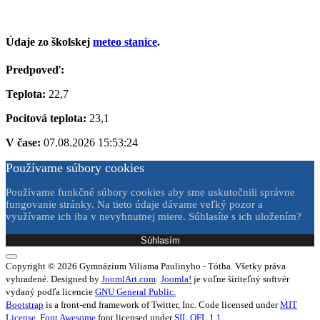
Údaje zo školskej
meteo stanice
.
Predpoveď:
Teplota:
22,7
Pocitová teplota:
23,1
V čase:
07.08.2026 15:53:24
Používame súbory cookies
Používame funkčné súbory cookies aby sme uskutočnili správne
fungovanie stránky. Na tieto údaje dávame veľký pozor a
využívame ich iba v nevyhnutnej miere. Súhlasíte s ich uložením?
Súhlasím
Copyright © 2026 Gymnázium Viliama Paulinyho - Tótha. Všetky práva
vyhradené. Designed by
JoomlArt.com
.
Joomla!
je voľne šíriteľný softvér
vydaný podľa licencie
GNU General Public.
Bootstrap
is a front-end framework of Twitter, Inc. Code licensed under
MIT
License.
Font Awesome
font licensed under
SIL OFL 1.1
.