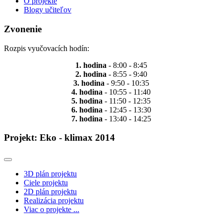
O projekte
Blogy učiteľov
Zvonenie
Rozpis vyučovacích hodín:
1. hodina
- 8:00 - 8:45
2. hodina
- 8:55 - 9:40
3. hodina
- 9:50 - 10:35
4. hodina
- 10:55 - 11:40
5. hodina
- 11:50 - 12:35
6. hodina
- 12:45 - 13:30
7. hodina
- 13:40 - 14:25
Projekt: Eko - klimax 2014
3D plán projektu
Ciele projektu
2D plán projektu
Realizácia projektu
Viac o projekte ...