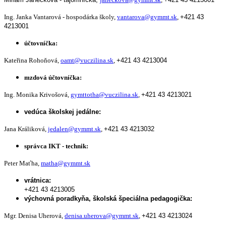
Ing. Janka Vantarová - hospodárka školy,
vantarova@gymmt.sk
,
+421 43
4213001
účtovníčka:
Kateřina Rohoňová,
oamt@vuczilina.sk
,
+421 43 4213004
mzdová účtovníčka:
Ing. Monika Krivošová,
gymttotha@vuczilina.sk
,
+421 43 4213021
vedúca školskej jedálne:
Jana Králiková,
jedalen@gymmt.sk
,
+421 43 4213032
správca IKT - technik:
Peter Maťha,
matha@gymmt.sk
vrátnica:
+421 43 4213005
výchovná poradkyňa, školská špeciálna pedagogička:
Mgr. Denisa Uherová,
denisa.uherova@gymmt.sk
,
+421 43 4213024