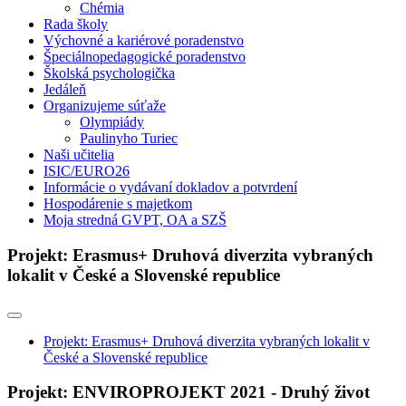
Chémia
Rada školy
Výchovné a kariérové poradenstvo
Špeciálnopedagogické poradenstvo
Školská psychologička
Jedáleň
Organizujeme súťaže
Olympiády
Paulinyho Turiec
Naši učitelia
ISIC/EURO26
Informácie o vydávaní dokladov a potvrdení
Hospodárenie s majetkom
Moja stredná GVPT, OA a SZŠ
Projekt: Erasmus+ Druhová diverzita vybraných
lokalit v České a Slovenské republice
Projekt: Erasmus+ Druhová diverzita vybraných lokalit v
České a Slovenské republice
Projekt: ENVIROPROJEKT 2021 - Druhý život