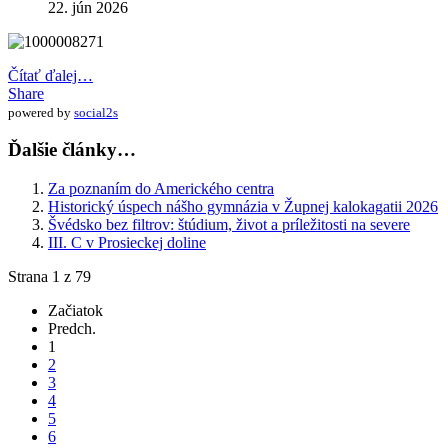
22. jún 2026
Čítať ďalej…
Share
powered by
social2s
Ďalšie články…
Za poznaním do Amerického centra
Historický úspech nášho gymnázia v Župnej kalokagatii 2026
Švédsko bez filtrov: štúdium, život a príležitosti na severe
III. C v Prosieckej doline
Strana 1 z 79
Začiatok
Predch.
1
2
3
4
5
6