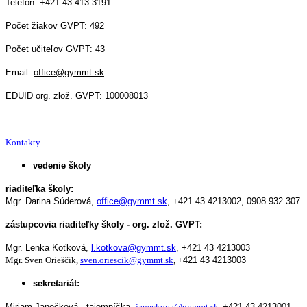
Telefón: +421 43 413 3191
Počet žiakov GVPT: 492
Počet učiteľov GVPT: 43
Email:
office@gymmt.sk
EDUID org. zlož. GVPT: 100008013
Kontakty
vedenie školy
riaditeľka školy:
Mgr. Darina Súderová,
office@gymmt.sk
,
+421 43 4213002,
0908 932 307
zástupcovia riaditeľky školy - org. zlož. GVPT:
Mgr. Lenka Koťková,
l.kotkova@gymmt.sk
,
+421 43 4213003
Mgr. Sven Orieščik,
sven.oriescik@gymmt.sk
,
+421 43 4213003
sekretariát:
Miriam Janečková - tajomníčka,
janeckova@gymmt.sk
,
+421 43 4213001