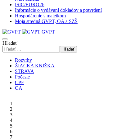
ISIC/EURO26
Informácie o vydávaní dokladov a potvrdení
Hospodárenie s majetkom
Moja stredná GVPT, OA a SZŠ
GVPT
Hľadať
Hľadať
Rozvrhy
ŽIACKA KNIŽKA
STRAVA
Počasie
CPF
OA