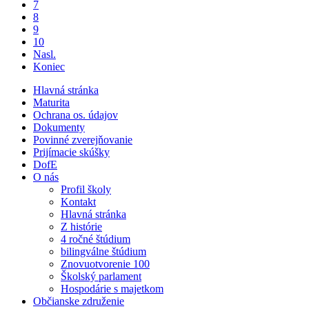
7
8
9
10
Nasl.
Koniec
Hlavná stránka
Maturita
Ochrana os. údajov
Dokumenty
Povinné zverejňovanie
Prijímacie skúšky
DofE
O nás
Profil školy
Kontakt
Hlavná stránka
Z histórie
4 ročné štúdium
bilingválne štúdium
Znovuotvorenie 100
Školský parlament
Hospodárie s majetkom
Občianske združenie