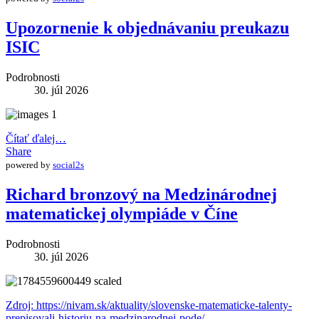
Upozornenie k objednávaniu preukazu
ISIC
Podrobnosti
30. júl 2026
Čítať ďalej…
Share
powered by
social2s
Richard bronzový na Medzinárodnej
matematickej olympiáde v Číne
Podrobnosti
30. júl 2026
Zdroj: https://nivam.sk/aktuality/slovenske-matematicke-talenty-
prepisovali-historiu-na-medzinarodnej-pode/