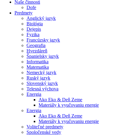
Naše činnosti
Dofe
Predmety
Anglický jazyk
Biológia
Dejepis
Fyzika
Francúzsky jazyk
Geografia
Hvezdáreň
Španielsky jazyk
Informatika
Matematika
Nemecký jazyk
Ruský jazyk
Slovenský jazyk
Telesná výchova
Energia
Ako Eko & Deň Zeme
Materiály k vyučovaniu energie
Energia
Ako Eko & Deň Zeme
Materiály k vyučovaniu energie
Voliteľné predmety
Spoločenské vedy