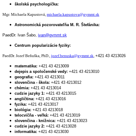
školská psychologička:
Mgr. Michaela Kapustová,
michaela.kapustova@gymmt.sk
Astronomická pozorovateľňa M. R. Štefánika:
PaedDr. Ivan Šabo,
ivan@gymmt.sk
Centrum popularizácie fyziky:
PaedDr. Jozef Beňuška, PhD.,
jozef.benuska@gymmt.sk
,
+421 43 4213026
matematika:
+421 43 4213009
dejepis a spoločenské vedy:
+421 43 4213010
geografia:
+421 43 4213011
slovenčina - škola:
+421 43 4213012
chémia:
+421 43 4213014
cudzie jazyky 1:
+421 43 4213015
angličtina:
+421 43 4213016
fyzika:
+421 43 4213017
biológia:
+421 43 4213018
telocvičňa - veľká:
+421 43 4213019
slovenčina - knižnica:
+421 43 4213023
cudzie jazyky 2:
+421 43 4213028
informatika:
+421 43 4213030