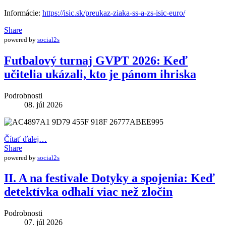
Informácie:
https://isic.sk/preukaz-ziaka-ss-a-zs-isic-euro/
Share
powered by
social2s
Futbalový turnaj GVPT 2026: Keď
učitelia ukázali, kto je pánom ihriska
Podrobnosti
08. júl 2026
Čítať ďalej…
Share
powered by
social2s
II. A na festivale Dotyky a spojenia: Keď
detektívka odhalí viac než zločin
Podrobnosti
07. júl 2026