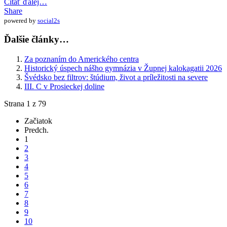
Čítať ďalej…
Share
powered by
social2s
Ďalšie články…
Za poznaním do Amerického centra
Historický úspech nášho gymnázia v Župnej kalokagatii 2026
Švédsko bez filtrov: štúdium, život a príležitosti na severe
III. C v Prosieckej doline
Strana 1 z 79
Začiatok
Predch.
1
2
3
4
5
6
7
8
9
10