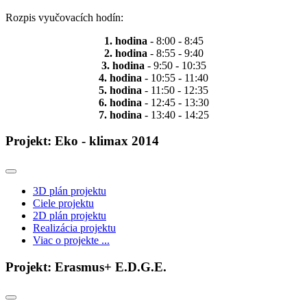
Rozpis vyučovacích hodín:
1. hodina
- 8:00 - 8:45
2. hodina
- 8:55 - 9:40
3. hodina
- 9:50 - 10:35
4. hodina
- 10:55 - 11:40
5. hodina
- 11:50 - 12:35
6. hodina
- 12:45 - 13:30
7. hodina
- 13:40 - 14:25
Projekt: Eko - klimax 2014
3D plán projektu
Ciele projektu
2D plán projektu
Realizácia projektu
Viac o projekte ...
Projekt: Erasmus+ E.D.G.E.