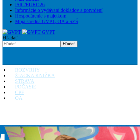
ISIC/EURO26
Informácie o vydávaní dokladov a potvrdení
Hospodárenie s majetkom
Moja stredná GVPT, OA a SZŠ
GVPT
Hľadať
Hľadať
ROZVRHY
ŽIACKA KNIŽKA
STRAVA
POČASIE
CPF
OA