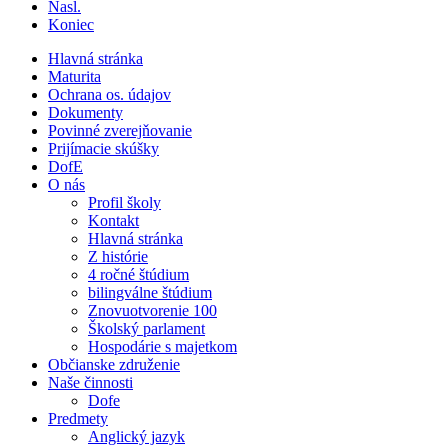
Nasl.
Koniec
Hlavná stránka
Maturita
Ochrana os. údajov
Dokumenty
Povinné zverejňovanie
Prijímacie skúšky
DofE
O nás
Profil školy
Kontakt
Hlavná stránka
Z histórie
4 ročné štúdium
bilingválne štúdium
Znovuotvorenie 100
Školský parlament
Hospodárie s majetkom
Občianske združenie
Naše činnosti
Dofe
Predmety
Anglický jazyk