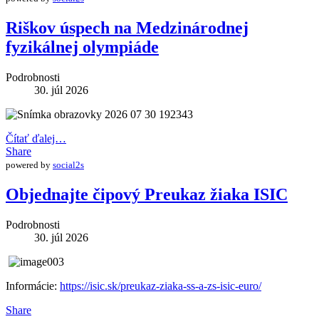
Riškov úspech na Medzinárodnej
fyzikálnej olympiáde
Podrobnosti
30. júl 2026
Čítať ďalej…
Share
powered by
social2s
Objednajte čipový Preukaz žiaka ISIC
Podrobnosti
30. júl 2026
Informácie:
https://isic.sk/preukaz-ziaka-ss-a-zs-isic-euro/
Share