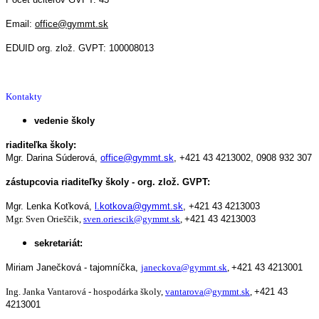
Email:
office@gymmt.sk
EDUID org. zlož. GVPT: 100008013
Kontakty
vedenie školy
riaditeľka školy:
Mgr. Darina Súderová,
office@gymmt.sk
,
+421 43 4213002,
0908 932 307
zástupcovia riaditeľky školy - org. zlož. GVPT:
Mgr. Lenka Koťková,
l.kotkova@gymmt.sk
,
+421 43 4213003
Mgr. Sven Orieščik,
sven.oriescik@gymmt.sk
,
+421 43 4213003
sekretariát:
Miriam Janečková - tajomníčka,
janeckova@gymmt.sk
,
+421 43 4213001
Ing. Janka Vantarová - hospodárka školy,
vantarova@gymmt.sk
,
+421 43
4213001