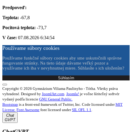
Predpoveď:
Teplota:
-67,8
Pocitová teplota:
-73,7
V čase:
07.08.2026 6:34:54
Používame súbory cookies
Používame funkčné súbory cookies aby sme uskutočnili správne
fungovanie stránky. Na tieto údaje dávame veľký pozor a
využívame ich iba v nevyhnutnej miere. Súhlasíte s ich uložením?
Súhlasím
Copyright © 2026 Gymnázium Viliama Paulinyho - Tótha. Všetky práva
vyhradené. Designed by
JoomlArt.com
.
Joomla!
je voľne šíriteľný softvér
vydaný podľa licencie
GNU General Public.
Bootstrap
is a front-end framework of Twitter, Inc. Code licensed under
MIT
License.
Font Awesome
font licensed under
SIL OFL 1.1
.
Chat
GVPT
ChatGVPT