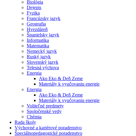
Biológia
Dejepis
Fyzika
Francúzsky jazyk
Geografia
Hvezdáreň
Španielsky jazyk
Informatika
Matematika
Nemecký jazyk
Ruský jazyk
Slovenský jazyk
Telesná výchova
Energia
Ako Eko & Deň Zeme
Materiály k vyučovaniu energie
Energia
Ako Eko & Deň Zeme
Materiály k vyučovaniu energie
Voliteľné predmety
Spoločenské vedy
Chémia
Rada školy
Výchovné a kariérové poradenstvo
Špeciálnopedagogické poradenstvo