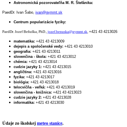
Astronomická pozorovateľňa M. R. Štefánika:
PaedDr. Ivan Šabo,
ivan@gymmt.sk
Centrum popularizácie fyziky:
PaedDr. Jozef Beňuška, PhD.,
jozef.benuska@gymmt.sk
,
+421 43 4213026
matematika:
+421 43 4213009
dejepis a spoločenské vedy:
+421 43 4213010
geografia:
+421 43 4213011
slovenčina - škola:
+421 43 4213012
chémia:
+421 43 4213014
cudzie jazyky 1:
+421 43 4213015
angličtina:
+421 43 4213016
fyzika:
+421 43 4213017
biológia:
+421 43 4213018
telocvičňa - veľká:
+421 43 4213019
slovenčina - knižnica:
+421 43 4213023
cudzie jazyky 2:
+421 43 4213028
informatika:
+421 43 4213030
Údaje zo školskej
meteo stanice
.