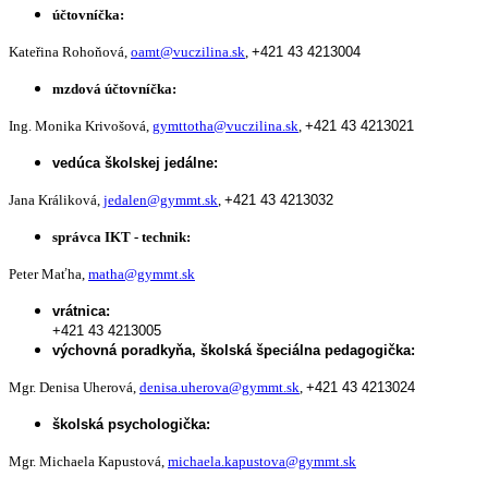
účtovníčka:
Kateřina Rohoňová,
oamt@vuczilina.sk
,
+421 43 4213004
mzdová účtovníčka:
Ing. Monika Krivošová,
gymttotha@vuczilina.sk
,
+421 43 4213021
vedúca školskej jedálne:
Jana Králiková,
jedalen@gymmt.sk
,
+421 43 4213032
správca IKT - technik:
Peter Maťha,
matha@gymmt.sk
vrátnica:
+421 43 4213005
výchovná poradkyňa, školská špeciálna pedagogička:
Mgr. Denisa Uherová,
denisa.uherova@gymmt.sk
,
+421 43 4213024
školská psychologička:
Mgr. Michaela Kapustová,
michaela.kapustova@gymmt.sk