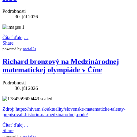
Podrobnosti
30. júl 2026
Čítať ďalej…
Share
powered by
social2s
Richard bronzový na Medzinárodnej
matematickej olympiáde v Číne
Podrobnosti
30. júl 2026
Zdroj: https://nivam.sk/aktuality/slovenske-matematicke-talenty-
prepisovali-historiu-na-medzinarodnej-pode/
Čítať ďalej…
Share
powered by
social2s