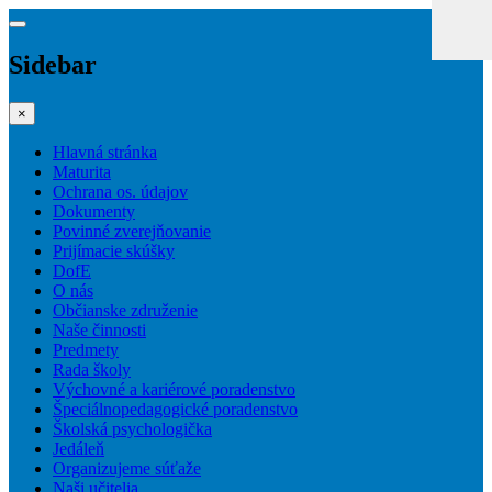
Sidebar
×
Hlavná stránka
Maturita
Ochrana os. údajov
Dokumenty
Povinné zverejňovanie
Prijímacie skúšky
DofE
O nás
Občianske združenie
Naše činnosti
Predmety
Rada školy
Výchovné a kariérové poradenstvo
Špeciálnopedagogické poradenstvo
Školská psychologička
Jedáleň
Organizujeme súťaže
Naši učitelia