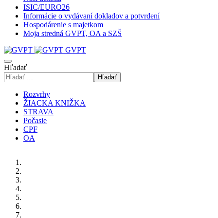
ISIC/EURO26
Informácie o vydávaní dokladov a potvrdení
Hospodárenie s majetkom
Moja stredná GVPT, OA a SZŠ
GVPT
Hľadať
Hľadať
Rozvrhy
ŽIACKA KNIŽKA
STRAVA
Počasie
CPF
OA