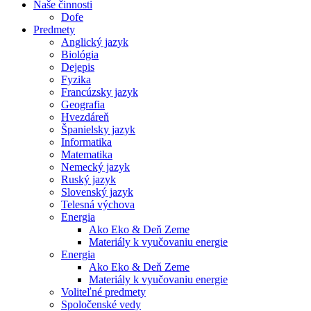
Naše činnosti
Dofe
Predmety
Anglický jazyk
Biológia
Dejepis
Fyzika
Francúzsky jazyk
Geografia
Hvezdáreň
Španielsky jazyk
Informatika
Matematika
Nemecký jazyk
Ruský jazyk
Slovenský jazyk
Telesná výchova
Energia
Ako Eko & Deň Zeme
Materiály k vyučovaniu energie
Energia
Ako Eko & Deň Zeme
Materiály k vyučovaniu energie
Voliteľné predmety
Spoločenské vedy