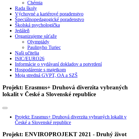
Chémia
Rada školy
Výchovné a kariérové poradenstvo
Špeciálnopedagogické poradenstvo
Školská psychologička
Jedáleň
Organizujeme súťaže
Olympiády
Paulinyho Turiec
Naši učitelia
ISIC/EURO26
Informácie o vydávaní dokladov a potvrdení
Hospodárenie s majetkom
Moja stredná GVPT, OA a SZŠ
Projekt: Erasmus+ Druhová diverzita vybraných
lokalit v České a Slovenské republice
Projekt: Erasmus+ Druhová diverzita vybraných lokalit v
České a Slovenské republice
Projekt: ENVIROPROJEKT 2021 - Druhý život