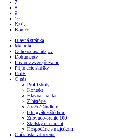
7
8
9
10
Nasl.
Koniec
Hlavná stránka
Maturita
Ochrana os. údajov
Dokumenty
Povinné zverejňovanie
Prijímacie skúšky
DofE
O nás
Profil školy
Kontakt
Hlavná stránka
Z histórie
4 ročné štúdium
bilingválne štúdium
Znovuotvorenie 100
Školský parlament
Hospodárie s majetkom
Občianske združenie