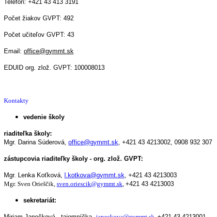
Telefón: +421 43 413 3191
Počet žiakov GVPT: 492
Počet učiteľov GVPT: 43
Email:
office@gymmt.sk
EDUID org. zlož. GVPT: 100008013
Kontakty
vedenie školy
riaditeľka školy:
Mgr. Darina Súderová,
office@gymmt.sk
,
+421 43 4213002,
0908 932 307
zástupcovia riaditeľky školy - org. zlož. GVPT:
Mgr. Lenka Koťková,
l.kotkova@gymmt.sk
,
+421 43 4213003
Mgr. Sven Orieščik,
sven.oriescik@gymmt.sk
,
+421 43 4213003
sekretariát:
Miriam Janečková - tajomníčka,
janeckova@gymmt.sk
,
+421 43 4213001