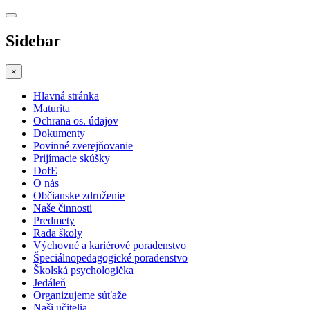
Sidebar
×
Hlavná stránka
Maturita
Ochrana os. údajov
Dokumenty
Povinné zverejňovanie
Prijímacie skúšky
DofE
O nás
Občianske združenie
Naše činnosti
Predmety
Rada školy
Výchovné a kariérové poradenstvo
Špeciálnopedagogické poradenstvo
Školská psychologička
Jedáleň
Organizujeme súťaže
Naši učitelia