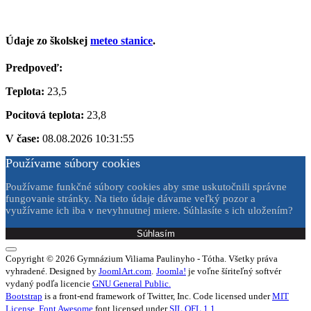
Údaje zo školskej
meteo stanice
.
Predpoveď:
Teplota:
23,5
Pocitová teplota:
23,8
V čase:
08.08.2026 10:31:55
Používame súbory cookies
Používame funkčné súbory cookies aby sme uskutočnili správne
fungovanie stránky. Na tieto údaje dávame veľký pozor a
využívame ich iba v nevyhnutnej miere. Súhlasíte s ich uložením?
Súhlasím
Copyright © 2026 Gymnázium Viliama Paulinyho - Tótha. Všetky práva
vyhradené. Designed by
JoomlArt.com
.
Joomla!
je voľne šíriteľný softvér
vydaný podľa licencie
GNU General Public.
Bootstrap
is a front-end framework of Twitter, Inc. Code licensed under
MIT
License.
Font Awesome
font licensed under
SIL OFL 1.1
.