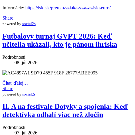
Informácie:
https://isic.sk/preukaz-ziaka-ss-a-zs-isic-euro/
Share
powered by
social2s
Futbalový turnaj GVPT 2026: Keď
učitelia ukázali, kto je pánom ihriska
Podrobnosti
08. júl 2026
Čítať ďalej…
Share
powered by
social2s
II. A na festivale Dotyky a spojenia: Keď
detektívka odhalí viac než zločin
Podrobnosti
07. júl 2026