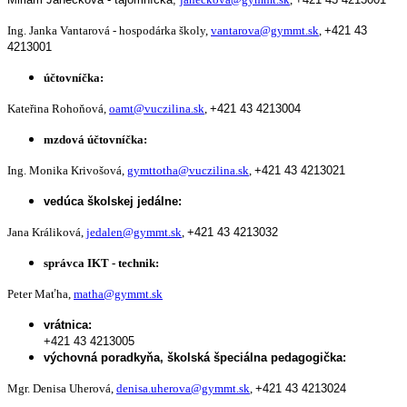
Ing. Janka Vantarová - hospodárka školy,
vantarova@gymmt.sk
,
+421 43
4213001
účtovníčka:
Kateřina Rohoňová,
oamt@vuczilina.sk
,
+421 43 4213004
mzdová účtovníčka:
Ing. Monika Krivošová,
gymttotha@vuczilina.sk
,
+421 43 4213021
vedúca školskej jedálne:
Jana Králiková,
jedalen@gymmt.sk
,
+421 43 4213032
správca IKT - technik:
Peter Maťha,
matha@gymmt.sk
vrátnica:
+421 43 4213005
výchovná poradkyňa, školská špeciálna pedagogička:
Mgr. Denisa Uherová,
denisa.uherova@gymmt.sk
,
+421 43 4213024