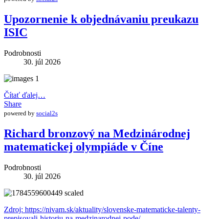
Upozornenie k objednávaniu preukazu
ISIC
Podrobnosti
30. júl 2026
Čítať ďalej…
Share
powered by
social2s
Richard bronzový na Medzinárodnej
matematickej olympiáde v Číne
Podrobnosti
30. júl 2026
Zdroj: https://nivam.sk/aktuality/slovenske-matematicke-talenty-
prepisovali-historiu-na-medzinarodnej-pode/