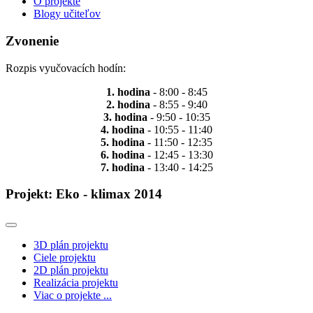
O projekte
Blogy učiteľov
Zvonenie
Rozpis vyučovacích hodín:
1. hodina
- 8:00 - 8:45
2. hodina
- 8:55 - 9:40
3. hodina
- 9:50 - 10:35
4. hodina
- 10:55 - 11:40
5. hodina
- 11:50 - 12:35
6. hodina
- 12:45 - 13:30
7. hodina
- 13:40 - 14:25
Projekt: Eko - klimax 2014
3D plán projektu
Ciele projektu
2D plán projektu
Realizácia projektu
Viac o projekte ...