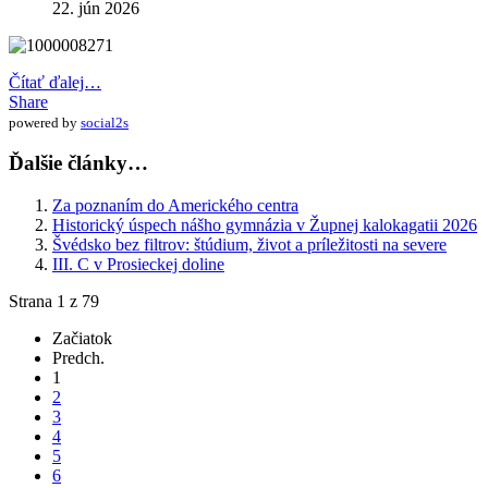
22. jún 2026
Čítať ďalej…
Share
powered by
social2s
Ďalšie články…
Za poznaním do Amerického centra
Historický úspech nášho gymnázia v Župnej kalokagatii 2026
Švédsko bez filtrov: štúdium, život a príležitosti na severe
III. C v Prosieckej doline
Strana 1 z 79
Začiatok
Predch.
1
2
3
4
5
6