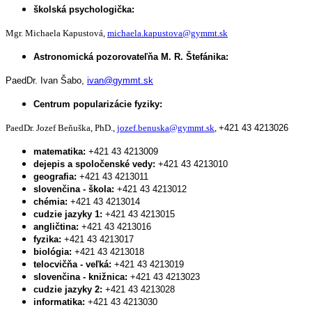
školská psychologička:
Mgr. Michaela Kapustová,
michaela.kapustova@gymmt.sk
Astronomická pozorovateľňa M. R. Štefánika:
PaedDr. Ivan Šabo,
ivan@gymmt.sk
Centrum popularizácie fyziky:
PaedDr. Jozef Beňuška, PhD.,
jozef.benuska@gymmt.sk
,
+421 43 4213026
matematika:
+421 43 4213009
dejepis a spoločenské vedy:
+421 43 4213010
geografia:
+421 43 4213011
slovenčina - škola:
+421 43 4213012
chémia:
+421 43 4213014
cudzie jazyky 1:
+421 43 4213015
angličtina:
+421 43 4213016
fyzika:
+421 43 4213017
biológia:
+421 43 4213018
telocvičňa - veľká:
+421 43 4213019
slovenčina - knižnica:
+421 43 4213023
cudzie jazyky 2:
+421 43 4213028
informatika:
+421 43 4213030