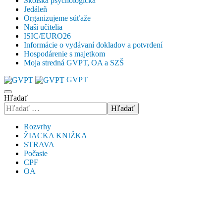
Školská psychologička
Jedáleň
Organizujeme súťaže
Naši učitelia
ISIC/EURO26
Informácie o vydávaní dokladov a potvrdení
Hospodárenie s majetkom
Moja stredná GVPT, OA a SZŠ
GVPT
Hľadať
Hľadať
Rozvrhy
ŽIACKA KNIŽKA
STRAVA
Počasie
CPF
OA