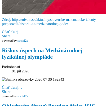
Zdroj: https://nivam.sk/aktuality/slovenske-matematicke-talenty-
prepisovali-historiu-na-medzinarodnej-pode/
Čítať ďalej…
Share
powered by
social2s
Riškov úspech na Medzinárodnej
fyzikálnej olympiáde
Podrobnosti
30. júl 2026
Čítať ďalej…
Share
powered by
social2s
Objednajte čipový Preukaz žiaka ISIC