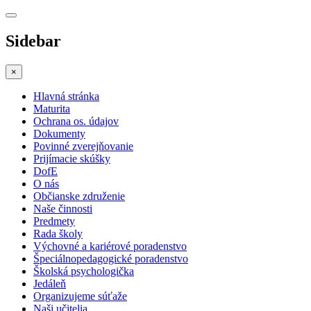
Sidebar
×
Hlavná stránka
Maturita
Ochrana os. údajov
Dokumenty
Povinné zverejňovanie
Prijímacie skúšky
DofE
O nás
Občianske združenie
Naše činnosti
Predmety
Rada školy
Výchovné a kariérové poradenstvo
Špeciálnopedagogické poradenstvo
Školská psychologička
Jedáleň
Organizujeme súťaže
Naši učitelia