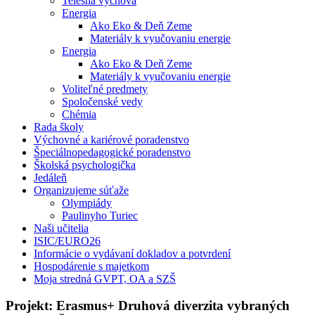
Telesná výchova
Energia
Ako Eko & Deň Zeme
Materiály k vyučovaniu energie
Energia
Ako Eko & Deň Zeme
Materiály k vyučovaniu energie
Voliteľné predmety
Spoločenské vedy
Chémia
Rada školy
Výchovné a kariérové poradenstvo
Špeciálnopedagogické poradenstvo
Školská psychologička
Jedáleň
Organizujeme súťaže
Olympiády
Paulinyho Turiec
Naši učitelia
ISIC/EURO26
Informácie o vydávaní dokladov a potvrdení
Hospodárenie s majetkom
Moja stredná GVPT, OA a SZŠ
Projekt: Erasmus+ Druhová diverzita vybraných