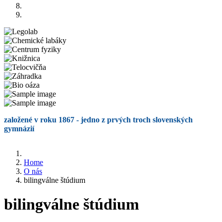
založené v roku 1867 - jedno z prvých troch slovenských
gymnázií
Home
O nás
bilingválne štúdium
bilingválne štúdium