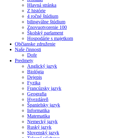
Hlavná stránka
Z histórie
4 ročné štúdium
bilingválne štúdium
Znovuotvorenie 100
Školský parlament
Hospodárie s majetkom
Občianske združenie
Naše činnosti
Dofe
Predmety
Anglický jazyk
Biológia
Dejepis
Fyzika
Francúzsky jazyk
Geografia
Hvezdáreň
Španielsky jazyk
Informatika
Matematika
Nemecký jazyk
Ruský jazyk
Slovenský jazyk