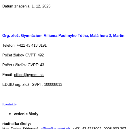
Dátum zriadenia: 1. 12. 2025
Org. zlož. Gymnázium Viliama Paulinyho-Tótha, Malá hora 3, Martin
Telefón: +421 43 413 3191
Počet žiakov GVPT: 492
Počet učiteľov GVPT: 43
Email:
office@gymmt.sk
EDUID org. zlož. GVPT: 100008013
Kontakty
vedenie školy
riaditeľka školy:
Mgr. Darina Súderová,
office@gymmt.sk
,
+421 43 4213002,
0908 932 307