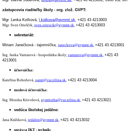
zástupcovia riaditeľky školy - org. zlož. GVPT:
Mgr. Lenka Koťková,
l.kotkova@gymmt.sk
,
+421 43 4213003
Mgr. Sven Orieščik,
sven.oriescik@gymmt.sk
,
+421 43 4213003
sekretariát:
Miriam Janečková - tajomníčka,
janeckova@gymmt.sk
,
+421 43 4213001
Ing. Janka Vantarová - hospodárka školy,
vantarova@gymmt.sk
,
+421 43
4213001
účtovníčka:
Kateřina Rohoňová,
oamt@vuczilina.sk
,
+421 43 4213004
mzdová účtovníčka:
Ing. Monika Krivošová,
gymttotha@vuczilina.sk
,
+421 43 4213021
vedúca školskej jedálne:
Jana Králiková,
jedalen@gymmt.sk
,
+421 43 4213032
správca IKT - technik: