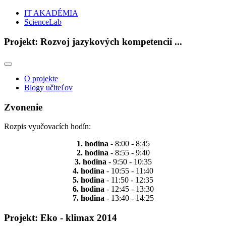
IT AKADÉMIA
ScienceLab
Projekt: Rozvoj jazykových kompetencií ...
O projekte
Blogy učiteľov
Zvonenie
Rozpis vyučovacích hodín:
1. hodina
- 8:00 - 8:45
2. hodina
- 8:55 - 9:40
3. hodina
- 9:50 - 10:35
4. hodina
- 10:55 - 11:40
5. hodina
- 11:50 - 12:35
6. hodina
- 12:45 - 13:30
7. hodina
- 13:40 - 14:25
Projekt: Eko - klimax 2014