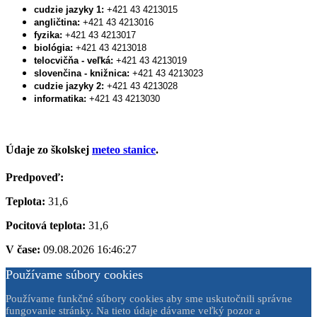
cudzie jazyky 1:
+421 43 4213015
angličtina:
+421 43 4213016
fyzika:
+421 43 4213017
biológia:
+421 43 4213018
telocvičňa - veľká:
+421 43 4213019
slovenčina - knižnica:
+421 43 4213023
cudzie jazyky 2:
+421 43 4213028
informatika:
+421 43 4213030
Údaje zo školskej
meteo stanice
.
Predpoveď:
Teplota:
31,6
Pocitová teplota:
31,6
V čase:
09.08.2026 16:46:27
Používame súbory cookies
Používame funkčné súbory cookies aby sme uskutočnili správne
fungovanie stránky. Na tieto údaje dávame veľký pozor a