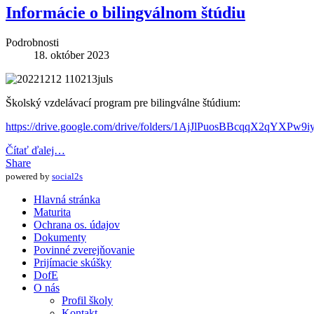
Informácie o bilingválnom štúdiu
Podrobnosti
18. október 2023
Školský vzdelávací program pre bilingválne štúdium:
https://drive.google.com/drive/folders/1AjJlPuosBBcqqX2qYXPw
Čítať ďalej…
Share
powered by
social2s
Hlavná stránka
Maturita
Ochrana os. údajov
Dokumenty
Povinné zverejňovanie
Prijímacie skúšky
DofE
O nás
Profil školy
Kontakt