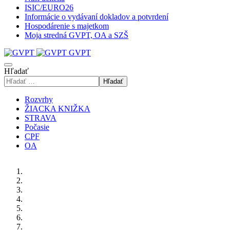
ISIC/EURO26
Informácie o vydávaní dokladov a potvrdení
Hospodárenie s majetkom
Moja stredná GVPT, OA a SZŠ
GVPT
Hľadať
Hľadať
Rozvrhy
ŽIACKA KNIŽKA
STRAVA
Počasie
CPF
OA