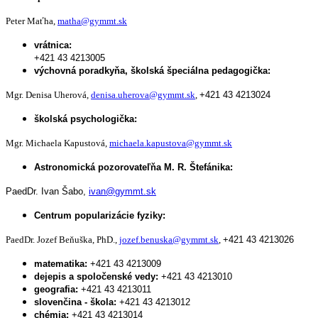
Peter Maťha,
matha@gymmt.sk
vrátnica:
+421 43 4213005
výchovná poradkyňa, školská špeciálna pedagogička:
Mgr. Denisa Uherová,
denisa.uherova@gymmt.sk
,
+421 43 4213024
školská psychologička:
Mgr. Michaela Kapustová,
michaela.kapustova@gymmt.sk
Astronomická pozorovateľňa M. R. Štefánika:
PaedDr. Ivan Šabo,
ivan@gymmt.sk
Centrum popularizácie fyziky:
PaedDr. Jozef Beňuška, PhD.,
jozef.benuska@gymmt.sk
,
+421 43 4213026
matematika:
+421 43 4213009
dejepis a spoločenské vedy:
+421 43 4213010
geografia:
+421 43 4213011
slovenčina - škola:
+421 43 4213012
chémia:
+421 43 4213014