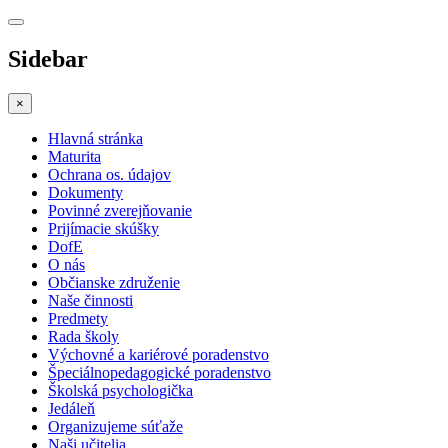
Sidebar
×
Hlavná stránka
Maturita
Ochrana os. údajov
Dokumenty
Povinné zverejňovanie
Prijímacie skúšky
DofE
O nás
Občianske združenie
Naše činnosti
Predmety
Rada školy
Výchovné a kariérové poradenstvo
Špeciálnopedagogické poradenstvo
Školská psychologička
Jedáleň
Organizujeme súťaže
Naši učitelia