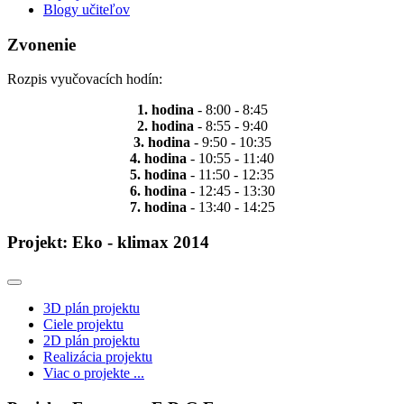
Blogy učiteľov
Zvonenie
Rozpis vyučovacích hodín:
1. hodina
- 8:00 - 8:45
2. hodina
- 8:55 - 9:40
3. hodina
- 9:50 - 10:35
4. hodina
- 10:55 - 11:40
5. hodina
- 11:50 - 12:35
6. hodina
- 12:45 - 13:30
7. hodina
- 13:40 - 14:25
Projekt: Eko - klimax 2014
3D plán projektu
Ciele projektu
2D plán projektu
Realizácia projektu
Viac o projekte ...