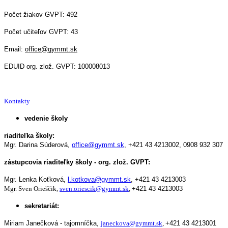
Počet žiakov GVPT: 492
Počet učiteľov GVPT: 43
Email:
office@gymmt.sk
EDUID org. zlož. GVPT: 100008013
Kontakty
vedenie školy
riaditeľka školy:
Mgr. Darina Súderová,
office@gymmt.sk
,
+421 43 4213002,
0908 932 307
zástupcovia riaditeľky školy - org. zlož. GVPT:
Mgr. Lenka Koťková,
l.kotkova@gymmt.sk
,
+421 43 4213003
Mgr. Sven Orieščik,
sven.oriescik@gymmt.sk
,
+421 43 4213003
sekretariát:
Miriam Janečková - tajomníčka,
janeckova@gymmt.sk
,
+421 43 4213001