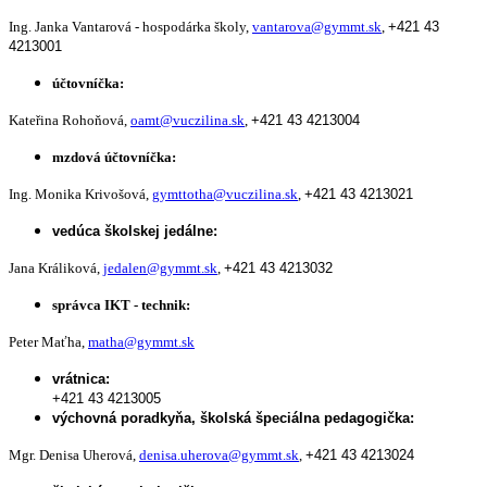
Ing. Janka Vantarová - hospodárka školy,
vantarova@gymmt.sk
,
+421 43
4213001
účtovníčka:
Kateřina Rohoňová,
oamt@vuczilina.sk
,
+421 43 4213004
mzdová účtovníčka:
Ing. Monika Krivošová,
gymttotha@vuczilina.sk
,
+421 43 4213021
vedúca školskej jedálne:
Jana Králiková,
jedalen@gymmt.sk
,
+421 43 4213032
správca IKT - technik:
Peter Maťha,
matha@gymmt.sk
vrátnica:
+421 43 4213005
výchovná poradkyňa, školská špeciálna pedagogička:
Mgr. Denisa Uherová,
denisa.uherova@gymmt.sk
,
+421 43 4213024