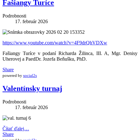
Fašiangy Turíce
Podrobnosti
17. február 2026
https://www.youtube.com/watch?v=4F9drQhVDXw
Fašiangy Turíce v podaní Richarda Žilinca, III. A, Mgr. Denisy
Uherovej a PaedDr. Jozefa Beňušku, PhD.
Share
powered by
social2s
Valentínsky turnaj
Podrobnosti
17. február 2026
Čítať ďalej…
Share