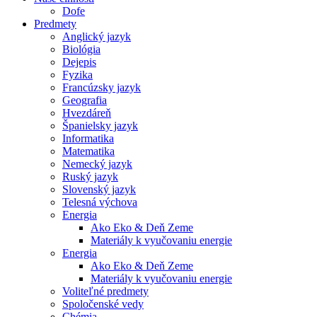
Dofe
Predmety
Anglický jazyk
Biológia
Dejepis
Fyzika
Francúzsky jazyk
Geografia
Hvezdáreň
Španielsky jazyk
Informatika
Matematika
Nemecký jazyk
Ruský jazyk
Slovenský jazyk
Telesná výchova
Energia
Ako Eko & Deň Zeme
Materiály k vyučovaniu energie
Energia
Ako Eko & Deň Zeme
Materiály k vyučovaniu energie
Voliteľné predmety
Spoločenské vedy
Chémia