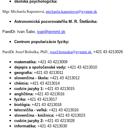
školská psychologička:
Mgr. Michaela Kapustová,
michaela.kapustova@gymmt.sk
Astronomická pozorovateľňa M. R. Štefánika:
PaedDr. Ivan Šabo,
ivan@gymmt.sk
Centrum popularizácie fyziky:
PaedDr. Jozef Beňuška, PhD.,
jozef.benuska@gymmt.sk
,
+421 43 4213026
matematika:
+421 43 4213009
dejepis a spoločenské vedy:
+421 43 4213010
geografia:
+421 43 4213011
slovenčina - škola:
+421 43 4213012
chémia:
+421 43 4213014
cudzie jazyky 1:
+421 43 4213015
angličtina:
+421 43 4213016
fyzika:
+421 43 4213017
biológia:
+421 43 4213018
telocvičňa - veľká:
+421 43 4213019
slovenčina - knižnica:
+421 43 4213023
cudzie jazyky 2:
+421 43 4213028
informatika:
+421 43 4213030