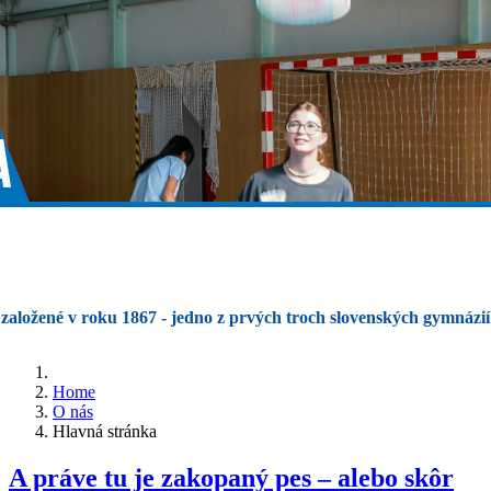
založené v roku 1867 - jedno z prvých troch slovenských gymnázií
Home
O nás
Hlavná stránka
A práve tu je zakopaný pes – alebo skôr