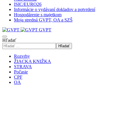
ISIC/EURO26
Informácie o vydávaní dokladov a potvrdení
Hospodárenie s majetkom
Moja stredná GVPT, OA a SZŠ
GVPT
Hľadať
Hľadať
Rozvrhy
ŽIACKA KNIŽKA
STRAVA
Počasie
CPF
OA