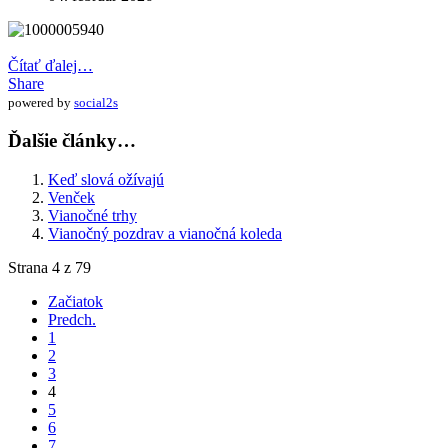
Čítať ďalej…
Share
powered by
social2s
Ďalšie články…
Keď slová ožívajú
Venček
Vianočné trhy
Vianočný pozdrav a vianočná koleda
Strana 4 z 79
Začiatok
Predch.
1
2
3
4
5
6
7