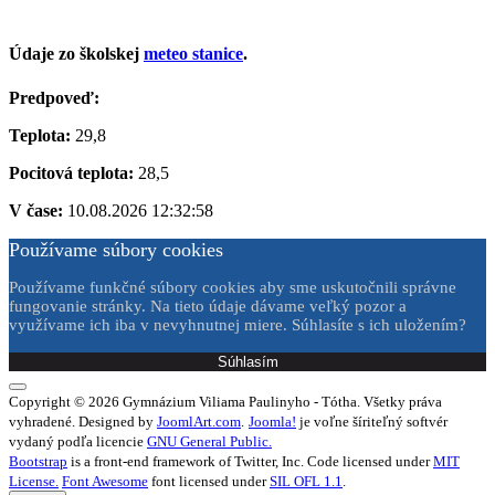
Údaje zo školskej
meteo stanice
.
Predpoveď:
Teplota:
29,8
Pocitová teplota:
28,5
V čase:
10.08.2026 12:32:58
Používame súbory cookies
Používame funkčné súbory cookies aby sme uskutočnili správne
fungovanie stránky. Na tieto údaje dávame veľký pozor a
využívame ich iba v nevyhnutnej miere. Súhlasíte s ich uložením?
Súhlasím
Copyright © 2026 Gymnázium Viliama Paulinyho - Tótha. Všetky práva
vyhradené. Designed by
JoomlArt.com
.
Joomla!
je voľne šíriteľný softvér
vydaný podľa licencie
GNU General Public.
Bootstrap
is a front-end framework of Twitter, Inc. Code licensed under
MIT
License.
Font Awesome
font licensed under
SIL OFL 1.1
.