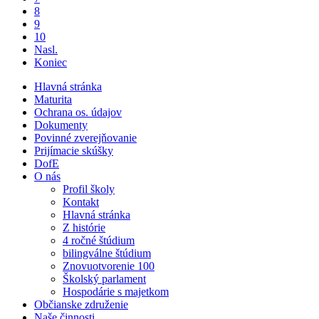
8
9
10
Nasl.
Koniec
Hlavná stránka
Maturita
Ochrana os. údajov
Dokumenty
Povinné zverejňovanie
Prijímacie skúšky
DofE
O nás
Profil školy
Kontakt
Hlavná stránka
Z histórie
4 ročné štúdium
bilingválne štúdium
Znovuotvorenie 100
Školský parlament
Hospodárie s majetkom
Občianske združenie
Naše činnosti