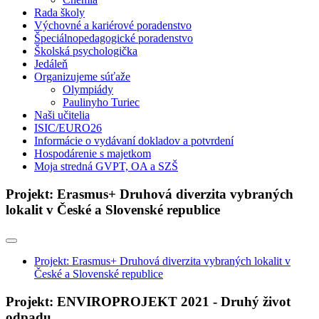
Rada školy
Výchovné a kariérové poradenstvo
Špeciálnopedagogické poradenstvo
Školská psychologička
Jedáleň
Organizujeme súťaže
Olympiády
Paulinyho Turiec
Naši učitelia
ISIC/EURO26
Informácie o vydávaní dokladov a potvrdení
Hospodárenie s majetkom
Moja stredná GVPT, OA a SZŠ
Projekt: Erasmus+ Druhová diverzita vybraných
lokalit v České a Slovenské republice
Projekt: Erasmus+ Druhová diverzita vybraných lokalit v
České a Slovenské republice
Projekt: ENVIROPROJEKT 2021 - Druhý život
odpadu