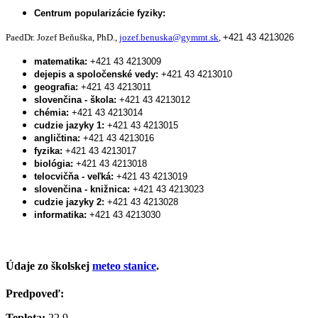
Centrum popularizácie fyziky:
PaedDr. Jozef Beňuška, PhD.,
jozef.benuska@gymmt.sk
,
+421 43 4213026
matematika:
+421 43 4213009
dejepis a spoločenské vedy:
+421 43 4213010
geografia:
+421 43 4213011
slovenčina - škola:
+421 43 4213012
chémia:
+421 43 4213014
cudzie jazyky 1:
+421 43 4213015
angličtina:
+421 43 4213016
fyzika:
+421 43 4213017
biológia:
+421 43 4213018
telocvičňa - veľká:
+421 43 4213019
slovenčina - knižnica:
+421 43 4213023
cudzie jazyky 2:
+421 43 4213028
informatika:
+421 43 4213030
Údaje zo školskej
meteo stanice
.
Predpoveď:
Teplota:
22,9