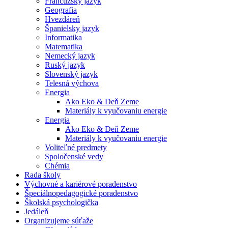
Francúzsky jazyk
Geografia
Hvezdáreň
Španielsky jazyk
Informatika
Matematika
Nemecký jazyk
Ruský jazyk
Slovenský jazyk
Telesná výchova
Energia
Ako Eko & Deň Zeme
Materiály k vyučovaniu energie
Energia
Ako Eko & Deň Zeme
Materiály k vyučovaniu energie
Voliteľné predmety
Spoločenské vedy
Chémia
Rada školy
Výchovné a kariérové poradenstvo
Špeciálnopedagogické poradenstvo
Školská psychologička
Jedáleň
Organizujeme súťaže