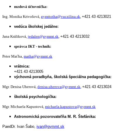
mzdová účtovníčka:
Ing. Monika Krivošová,
gymttotha@vuczilina.sk
,
+421 43 4213021
vedúca školskej jedálne:
Jana Králiková,
jedalen@gymmt.sk
,
+421 43 4213032
správca IKT - technik:
Peter Maťha,
matha@gymmt.sk
vrátnica:
+421 43 4213005
výchovná poradkyňa, školská špeciálna pedagogička:
Mgr. Denisa Uherová,
denisa.uherova@gymmt.sk
,
+421 43 4213024
školská psychologička:
Mgr. Michaela Kapustová,
michaela.kapustova@gymmt.sk
Astronomická pozorovateľňa M. R. Štefánika:
PaedDr. Ivan Šabo,
ivan@gymmt.sk