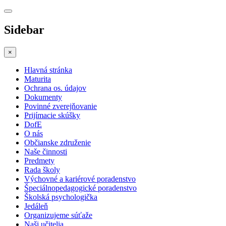
Sidebar
×
Hlavná stránka
Maturita
Ochrana os. údajov
Dokumenty
Povinné zverejňovanie
Prijímacie skúšky
DofE
O nás
Občianske združenie
Naše činnosti
Predmety
Rada školy
Výchovné a kariérové poradenstvo
Špeciálnopedagogické poradenstvo
Školská psychologička
Jedáleň
Organizujeme súťaže
Naši učitelia