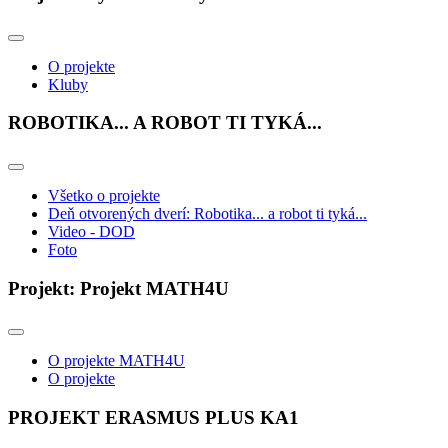
O projekte
Kluby
ROBOTIKA... A ROBOT TI TYKÁ...
Všetko o projekte
Deň otvorených dverí: Robotika... a robot ti tyká...
Video - DOD
Foto
Projekt: Projekt MATH4U
O projekte MATH4U
O projekte
PROJEKT ERASMUS PLUS KA1