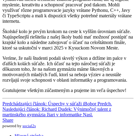
myslenie, kreativitu a schopnosť pracovať pod tlakom. Mohli
využívať rôzne programovacie jazyky vrátane Pythonu, C++, Javy
či TypeScriptu a mali k dispozícii všetky potrebné materiály vrátane
internetu.
Školské kolo je prvým krokom na ceste k vyšším úrovniam súťaže.
Najúspešnejší riešitelia z našej školy budú mať možnosť postúpiť na
krajské kolo a následne zabojovať o účasť na celoštátnom finále,
ktoré sa uskutoční v marci 2025 v Kysuckom Novom Meste.
Veríme, že naši študenti podali skvelý výkon a držíme im palce v
ďalších kolách súťaže. Ich účasť na tejto náročnej súťaži je
dôkazom toho, že na našom gymnáziu máme šikovných a
motivovaných mladých ľudí, ktorí sa neboja výziev a neustále
rozvíjajú svoje schopnosti v oblasti informatiky a programovania.
Gratulujeme všetkým zúčastneným a prajeme im veľa úspechov!
Predchádzajúci článok: Úspechy v súťaži iBobor
Predch.
Nasledujúci článok: Richard Dudek: Výnimočný talent z
martinského gymnázia žiari v informatike
Nasl.
Share
powered by
social2s
Hlavná stránka