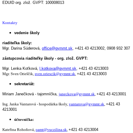
EDUID org. zlož. GVPT: 100008013
Kontakty
vedenie školy
riaditeľka školy:
Mgr. Darina Súderová,
office@gymmt.sk
,
+421 43 4213002,
0908 932 307
zástupcovia riaditeľky školy - org. zlož. GVPT:
Mgr. Lenka Koťková,
l.kotkova@gymmt.sk
,
+421 43 4213003
Mgr. Sven Orieščik,
sven.oriescik@gymmt.sk
,
+421 43 4213003
sekretariát:
Miriam Janečková - tajomníčka,
janeckova@gymmt.sk
,
+421 43 4213001
Ing. Janka Vantarová - hospodárka školy,
vantarova@gymmt.sk
,
+421 43
4213001
účtovníčka:
Kateřina Rohoňová,
oamt@vuczilina.sk
,
+421 43 4213004