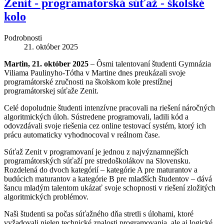
Zenit - programatorská súťaž - školské
kolo
Podrobnosti
21. október 2025
Martin, 21. október 2025
– Ôsmi talentovaní študenti Gymnázia
Viliama Paulinyho-Tótha v Martine dnes preukázali svoje
programátorské zručnosti na školskom kole prestížnej
programátorskej súťaže Zenit.
Celé dopoludnie študenti intenzívne pracovali na riešení náročných
algoritmických úloh. Sústredene programovali, ladili kód a
odovzdávali svoje riešenia cez online testovací systém, ktorý ich
prácu automaticky vyhodnocoval v reálnom čase.
Súťaž Zenit v programovaní je jednou z najvýznamnejších
programátorských súťaží pre stredoškolákov na Slovensku.
Rozdelená do dvoch kategórií – kategórie A pre maturantov a
budúcich maturantov a kategórie B pre mladších študentov – dává
šancu mladým talentom ukázať svoje schopnosti v riešení zložitých
algoritmických problémov.
Naši študenti sa počas súťažného dňa stretli s úlohami, ktoré
vyžadovali nielen technické znalosti programovania, ale aj logické