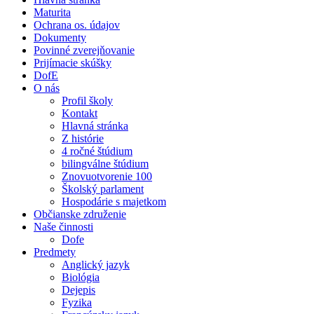
Maturita
Ochrana os. údajov
Dokumenty
Povinné zverejňovanie
Prijímacie skúšky
DofE
O nás
Profil školy
Kontakt
Hlavná stránka
Z histórie
4 ročné štúdium
bilingválne štúdium
Znovuotvorenie 100
Školský parlament
Hospodárie s majetkom
Občianske združenie
Naše činnosti
Dofe
Predmety
Anglický jazyk
Biológia
Dejepis
Fyzika