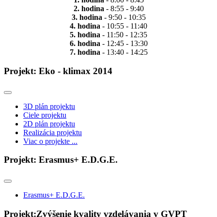
2. hodina
- 8:55 - 9:40
3. hodina
- 9:50 - 10:35
4. hodina
- 10:55 - 11:40
5. hodina
- 11:50 - 12:35
6. hodina
- 12:45 - 13:30
7. hodina
- 13:40 - 14:25
Projekt: Eko - klimax 2014
3D plán projektu
Ciele projektu
2D plán projektu
Realizácia projektu
Viac o projekte ...
Projekt: Erasmus+ E.D.G.E.
Erasmus+ E.D.G.E.
Projekt:Zvýšenie kvality vzdelávania v GVPT