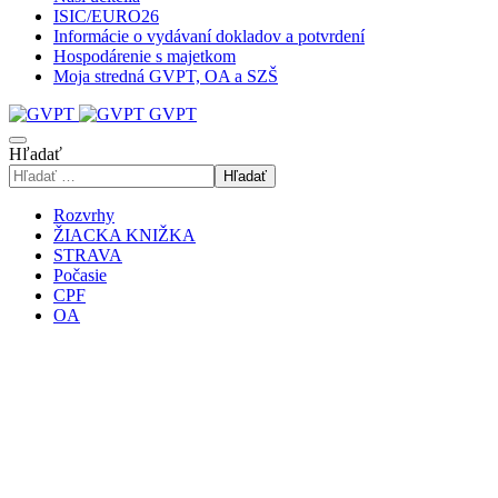
ISIC/EURO26
Informácie o vydávaní dokladov a potvrdení
Hospodárenie s majetkom
Moja stredná GVPT, OA a SZŠ
GVPT
Hľadať
Hľadať
Rozvrhy
ŽIACKA KNIŽKA
STRAVA
Počasie
CPF
OA