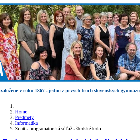
založené v roku 1867 - jedno z prvých troch slovenských gymnázií
Home
Predmety
Informatika
Zenit - programatorská súťaž - školské kolo