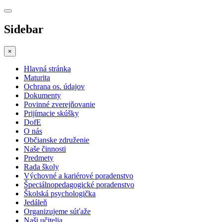
Sidebar
×
Hlavná stránka
Maturita
Ochrana os. údajov
Dokumenty
Povinné zverejňovanie
Prijímacie skúšky
DofE
O nás
Občianske združenie
Naše činnosti
Predmety
Rada školy
Výchovné a kariérové poradenstvo
Špeciálnopedagogické poradenstvo
Školská psychologička
Jedáleň
Organizujeme súťaže
Naši učitelia