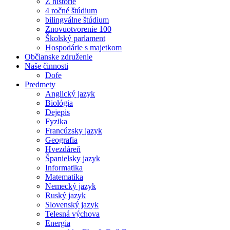
Z histórie
4 ročné štúdium
bilingválne štúdium
Znovuotvorenie 100
Školský parlament
Hospodárie s majetkom
Občianske združenie
Naše činnosti
Dofe
Predmety
Anglický jazyk
Biológia
Dejepis
Fyzika
Francúzsky jazyk
Geografia
Hvezdáreň
Španielsky jazyk
Informatika
Matematika
Nemecký jazyk
Ruský jazyk
Slovenský jazyk
Telesná výchova
Energia