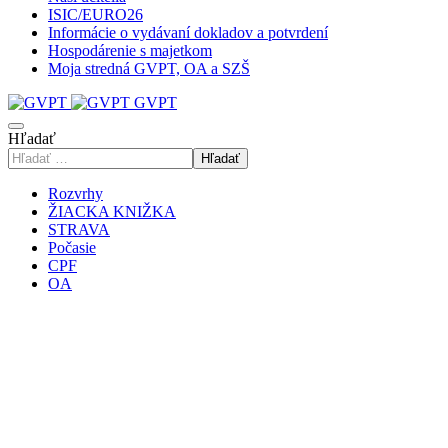
ISIC/EURO26
Informácie o vydávaní dokladov a potvrdení
Hospodárenie s majetkom
Moja stredná GVPT, OA a SZŠ
GVPT
Hľadať
Hľadať
Rozvrhy
ŽIACKA KNIŽKA
STRAVA
Počasie
CPF
OA