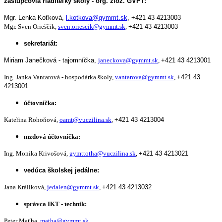
zástupcovia riaditeľky školy - org. zlož. GVPT:
Mgr. Lenka Koťková,
l.kotkova@gymmt.sk
,
+421 43 4213003
Mgr. Sven Orieščik,
sven.oriescik@gymmt.sk
,
+421 43 4213003
sekretariát:
Miriam Janečková - tajomníčka,
janeckova@gymmt.sk
,
+421 43 4213001
Ing. Janka Vantarová - hospodárka školy,
vantarova@gymmt.sk
,
+421 43
4213001
účtovníčka:
Kateřina Rohoňová,
oamt@vuczilina.sk
,
+421 43 4213004
mzdová účtovníčka:
Ing. Monika Krivošová,
gymttotha@vuczilina.sk
,
+421 43 4213021
vedúca školskej jedálne:
Jana Králiková,
jedalen@gymmt.sk
,
+421 43 4213032
správca IKT - technik:
Peter Maťha,
matha@gymmt.sk