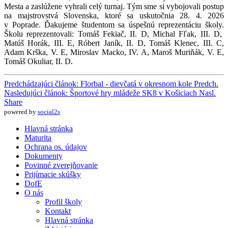
Mesta a zaslúžene vyhrali celý turnaj. Tým sme si vybojovali postup
na majstrovstvá Slovenska, ktoré sa uskutočnia 28. 4. 2026
v Poprade. Ďakujeme študentom sa úspešnú reprezentáciu školy.
Školu reprezentovali: Tomáš Fekiač, II. D, Michal Fľak, III. D,
Matúš Horák, III. E, Róbert Janík, II. D, Tomáš Klenec, III. C,
Adam Krška, V. E, Miroslav Macko, IV. A, Maroš Muriňák, V. E,
Tomáš Okuliar, II. D.
Predchádzajúci článok: Florbal - dievčatá v okresnom kole
Predch.
Nasledujúci článok: Športové hry mládeže SK8 v Košiciach
Nasl.
Share
powered by
social2s
Hlavná stránka
Maturita
Ochrana os. údajov
Dokumenty
Povinné zverejňovanie
Prijímacie skúšky
DofE
O nás
Profil školy
Kontakt
Hlavná stránka