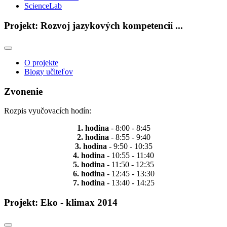
ScienceLab
Projekt: Rozvoj jazykových kompetencií ...
O projekte
Blogy učiteľov
Zvonenie
Rozpis vyučovacích hodín:
1. hodina
- 8:00 - 8:45
2. hodina
- 8:55 - 9:40
3. hodina
- 9:50 - 10:35
4. hodina
- 10:55 - 11:40
5. hodina
- 11:50 - 12:35
6. hodina
- 12:45 - 13:30
7. hodina
- 13:40 - 14:25
Projekt: Eko - klimax 2014