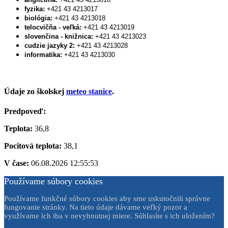
fyzika:
+421 43 4213017
biológia:
+421 43 4213018
telocvičňa - veľká:
+421 43 4213019
slovenčina - knižnica:
+421 43 4213023
cudzie jazyky 2:
+421 43 4213028
informatika:
+421 43 4213030
Údaje zo školskej
meteo stanice
.
Predpoveď:
Teplota:
36,8
Pocitová teplota:
38,1
V čase:
06.08.2026 12:55:53
Používame súbory cookies
Používame funkčné súbory cookies aby sme uskutočnili správne
fungovanie stránky. Na tieto údaje dávame veľký pozor a
využívame ich iba v nevyhnutnej miere. Súhlasíte s ich uložením?