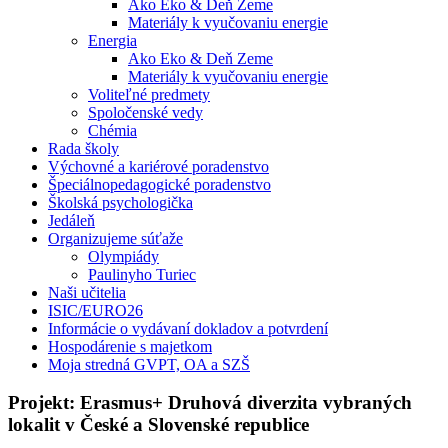
Ako Eko & Deň Zeme
Materiály k vyučovaniu energie
Energia
Ako Eko & Deň Zeme
Materiály k vyučovaniu energie
Voliteľné predmety
Spoločenské vedy
Chémia
Rada školy
Výchovné a kariérové poradenstvo
Špeciálnopedagogické poradenstvo
Školská psychologička
Jedáleň
Organizujeme súťaže
Olympiády
Paulinyho Turiec
Naši učitelia
ISIC/EURO26
Informácie o vydávaní dokladov a potvrdení
Hospodárenie s majetkom
Moja stredná GVPT, OA a SZŠ
Projekt: Erasmus+ Druhová diverzita vybraných
lokalit v České a Slovenské republice