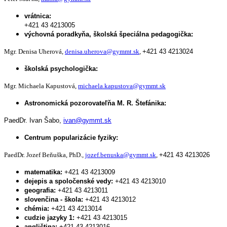
vrátnica:
+421 43 4213005
výchovná poradkyňa, školská špeciálna pedagogička:
Mgr. Denisa Uherová,
denisa.uherova@gymmt.sk
,
+421 43 4213024
školská psychologička:
Mgr. Michaela Kapustová,
michaela.kapustova@gymmt.sk
Astronomická pozorovateľňa M. R. Štefánika:
PaedDr. Ivan Šabo,
ivan@gymmt.sk
Centrum popularizácie fyziky:
PaedDr. Jozef Beňuška, PhD.,
jozef.benuska@gymmt.sk
,
+421 43 4213026
matematika:
+421 43 4213009
dejepis a spoločenské vedy:
+421 43 4213010
geografia:
+421 43 4213011
slovenčina - škola:
+421 43 4213012
chémia:
+421 43 4213014
cudzie jazyky 1:
+421 43 4213015
angličtina:
+421 43 4213016