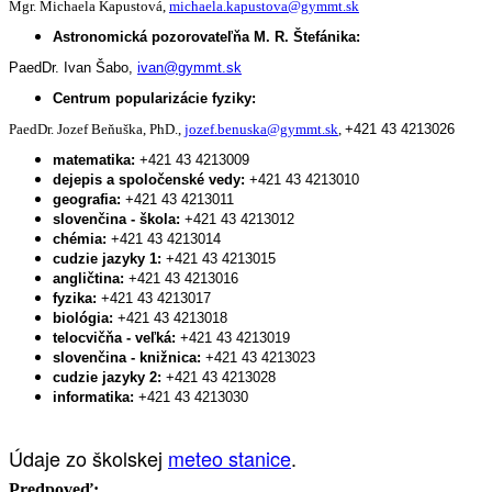
Mgr. Michaela Kapustová,
michaela.kapustova@gymmt.sk
Astronomická pozorovateľňa M. R. Štefánika:
PaedDr. Ivan Šabo,
ivan@gymmt.sk
Centrum popularizácie fyziky:
PaedDr. Jozef Beňuška, PhD.,
jozef.benuska@gymmt.sk
,
+421 43 4213026
matematika:
+421 43 4213009
dejepis a spoločenské vedy:
+421 43 4213010
geografia:
+421 43 4213011
slovenčina - škola:
+421 43 4213012
chémia:
+421 43 4213014
cudzie jazyky 1:
+421 43 4213015
angličtina:
+421 43 4213016
fyzika:
+421 43 4213017
biológia:
+421 43 4213018
telocvičňa - veľká:
+421 43 4213019
slovenčina - knižnica:
+421 43 4213023
cudzie jazyky 2:
+421 43 4213028
informatika:
+421 43 4213030
Údaje zo školskej
meteo stanice
.
Predpoveď: