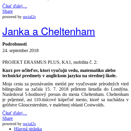
Čítať ďalej…
Share
powered by
social2s
Janka a Cheltenham
Podrobnosti
24. september 2018
PROJEKT ERASMUS PLUS, KA1, mobilita č. 2:
Kurz pre učiteľov, ktorí vyučujú vedu, matematiku alebo
technické predmety v anglickom jazyku na strednej škole.
Moja cesta za poznávaním metód pre vyučovanie prírodných vied
bilingválne sa začala 15. 7. 2018 príletom lietadla do Londýna.
Nasledoval 5-hodinový presun do mesta Cheltenham. Cheltenham
je príjemné, asi 110-tisícové kúpeľné mesto, ktoré sa nachádza v
grófstve Gloucestershire, v malebnej oblasti Costwolds.
Čítať ďalej…
Share
powered by
social2s
Hlavná stránka