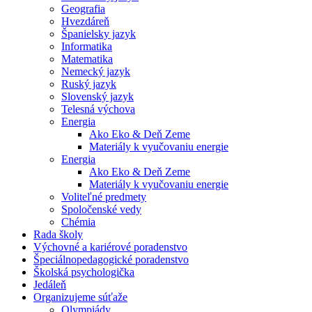
Geografia
Hvezdáreň
Španielsky jazyk
Informatika
Matematika
Nemecký jazyk
Ruský jazyk
Slovenský jazyk
Telesná výchova
Energia
Ako Eko & Deň Zeme
Materiály k vyučovaniu energie
Energia
Ako Eko & Deň Zeme
Materiály k vyučovaniu energie
Voliteľné predmety
Spoločenské vedy
Chémia
Rada školy
Výchovné a kariérové poradenstvo
Špeciálnopedagogické poradenstvo
Školská psychologička
Jedáleň
Organizujeme súťaže
Olympiády