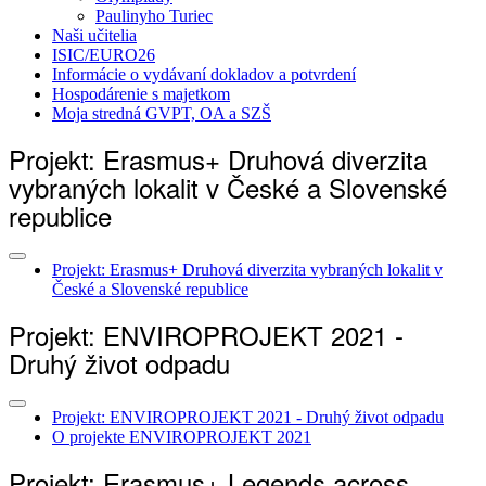
Paulinyho Turiec
Naši učitelia
ISIC/EURO26
Informácie o vydávaní dokladov a potvrdení
Hospodárenie s majetkom
Moja stredná GVPT, OA a SZŠ
Projekt: Erasmus+ Druhová diverzita
vybraných lokalit v České a Slovenské
republice
Projekt: Erasmus+ Druhová diverzita vybraných lokalit v
České a Slovenské republice
Projekt: ENVIROPROJEKT 2021 -
Druhý život odpadu
Projekt: ENVIROPROJEKT 2021 - Druhý život odpadu
O projekte ENVIROPROJEKT 2021
Projekt: Erasmus+ Legends across