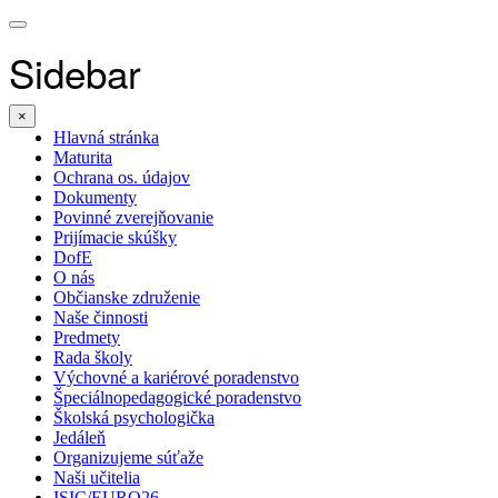
Sidebar
×
Hlavná stránka
Maturita
Ochrana os. údajov
Dokumenty
Povinné zverejňovanie
Prijímacie skúšky
DofE
O nás
Občianske združenie
Naše činnosti
Predmety
Rada školy
Výchovné a kariérové poradenstvo
Špeciálnopedagogické poradenstvo
Školská psychologička
Jedáleň
Organizujeme súťaže
Naši učitelia
ISIC/EURO26