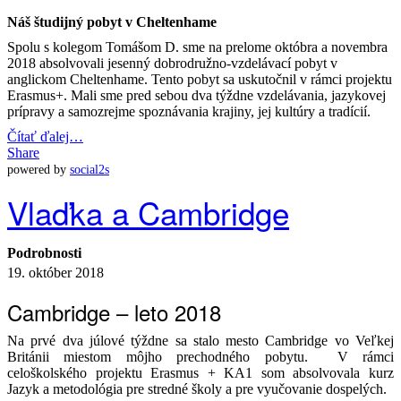
Náš študijný pobyt v Cheltenhame
Spolu s kolegom Tomášom D. sme na prelome októbra a novembra
2018 absolvovali jesenný dobrodružno-vzdelávací pobyt v
anglickom Cheltenhame. Tento pobyt sa uskutočnil v rámci projektu
Erasmus+. Mali sme pred sebou dva týždne vzdelávania, jazykovej
prípravy a samozrejme spoznávania krajiny, jej kultúry a tradícií.
Čítať ďalej…
Share
powered by
social2s
Vlaďka a Cambridge
Podrobnosti
19. október 2018
Cambridge – leto 2018
Na prvé dva júlové týždne sa stalo mesto Cambridge vo Veľkej
Británii miestom môjho prechodného pobytu. V rámci
celoškolského projektu Erasmus + KA1 som absolvovala kurz
Jazyk a metodológia pre stredné školy a pre vyučovanie dospelých.