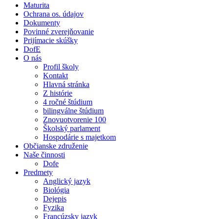
Maturita
Ochrana os. údajov
Dokumenty
Povinné zverejňovanie
Prijímacie skúšky
DofE
O nás
Profil školy
Kontakt
Hlavná stránka
Z histórie
4 ročné štúdium
bilingválne štúdium
Znovuotvorenie 100
Školský parlament
Hospodárie s majetkom
Občianske združenie
Naše činnosti
Dofe
Predmety
Anglický jazyk
Biológia
Dejepis
Fyzika
Francúzsky jazyk