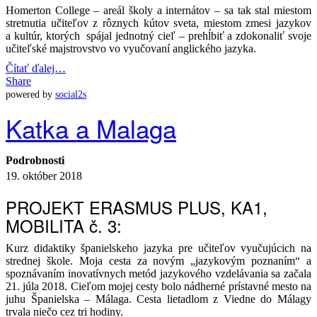
Homerton College – areál školy a internátov – sa tak stal miestom
stretnutia učiteľov z rôznych kútov sveta, miestom zmesi jazykov
a kultúr, ktorých spájal jednotný cieľ – prehĺbiť a zdokonaliť svoje
učiteľské majstrovstvo vo vyučovaní anglického jazyka.
Čítať ďalej…
Share
powered by
social2s
Katka a Malaga
Podrobnosti
19. október 2018
PROJEKT ERASMUS PLUS, KA1,
MOBILITA č. 3:
Kurz didaktiky španielskeho jazyka pre učiteľov vyučujúcich na
strednej škole. Moja cesta za novým „jazykovým poznaním“ a
spoznávaním inovatívnych metód jazykového vzdelávania sa začala
21. júla 2018. Cieľom mojej cesty bolo nádherné prístavné mesto na
juhu Španielska – Málaga. Cesta lietadlom z Viedne do Málagy
trvala niečo cez tri hodiny.