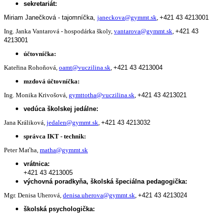
sekretariát:
Miriam Janečková - tajomníčka,
janeckova@gymmt.sk
,
+421 43 4213001
Ing. Janka Vantarová - hospodárka školy,
vantarova@gymmt.sk
,
+421 43
4213001
účtovníčka:
Kateřina Rohoňová,
oamt@vuczilina.sk
,
+421 43 4213004
mzdová účtovníčka:
Ing. Monika Krivošová,
gymttotha@vuczilina.sk
,
+421 43 4213021
vedúca školskej jedálne:
Jana Králiková,
jedalen@gymmt.sk
,
+421 43 4213032
správca IKT - technik:
Peter Maťha,
matha@gymmt.sk
vrátnica:
+421 43 4213005
výchovná poradkyňa, školská špeciálna pedagogička:
Mgr. Denisa Uherová,
denisa.uherova@gymmt.sk
,
+421 43 4213024
školská psychologička: