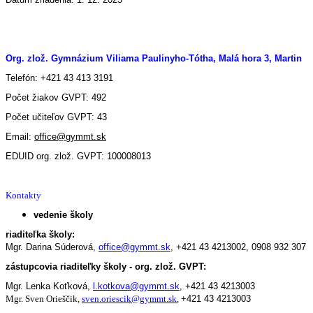
Org. zlož. Gymnázium Viliama Paulinyho-Tótha, Malá hora 3, Martin
Telefón: +421 43 413 3191
Počet žiakov GVPT: 492
Počet učiteľov GVPT: 43
Email:
office@gymmt.sk
EDUID org. zlož. GVPT: 100008013
Kontakty
vedenie školy
riaditeľka školy:
Mgr. Darina Súderová,
office@gymmt.sk
,
+421 43 4213002,
0908 932 307
zástupcovia riaditeľky školy - org. zlož. GVPT:
Mgr. Lenka Koťková,
l.kotkova@gymmt.sk
,
+421 43 4213003
Mgr. Sven Orieščik,
sven.oriescik@gymmt.sk
,
+421 43 4213003