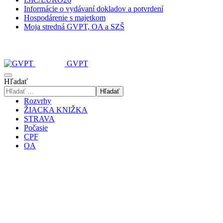
Informácie o vydávaní dokladov a potvrdení
Hospodárenie s majetkom
Moja stredná GVPT, OA a SZŠ
GVPT
Hľadať
Hľadať
Rozvrhy
ŽIACKA KNIŽKA
STRAVA
Počasie
CPF
OA