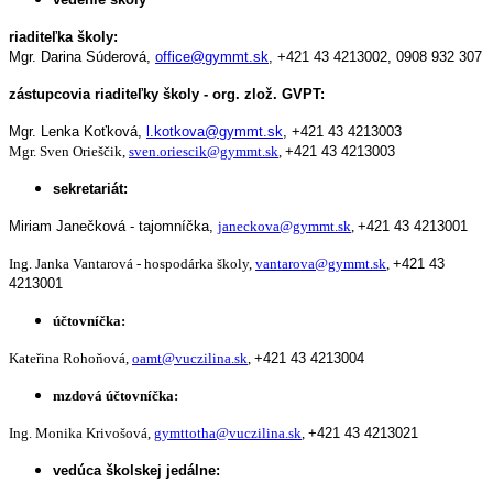
riaditeľka školy:
Mgr. Darina Súderová,
office@gymmt.sk
,
+421 43 4213002,
0908 932 307
zástupcovia riaditeľky školy - org. zlož. GVPT:
Mgr. Lenka Koťková,
l.kotkova@gymmt.sk
,
+421 43 4213003
Mgr. Sven Orieščik,
sven.oriescik@gymmt.sk
,
+421 43 4213003
sekretariát:
Miriam Janečková - tajomníčka,
janeckova@gymmt.sk
,
+421 43 4213001
Ing. Janka Vantarová - hospodárka školy,
vantarova@gymmt.sk
,
+421 43
4213001
účtovníčka:
Kateřina Rohoňová,
oamt@vuczilina.sk
,
+421 43 4213004
mzdová účtovníčka:
Ing. Monika Krivošová,
gymttotha@vuczilina.sk
,
+421 43 4213021
vedúca školskej jedálne: