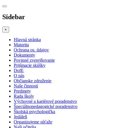
Sidebar
×
Hlavná stránka
Maturita
Ochrana os. údajov
Dokumenty
Povinné zverejňovanie
Prijímacie skúšky
DofE
O nás
Občianske združenie
Naše činnosti
Predmety
Rada školy
Výchovné a kariérové poradenstvo
Špeciálnopedagogické poradenstvo
Školská psychologička
Jedáleň
Organizujeme súťaže
Naši učitelia