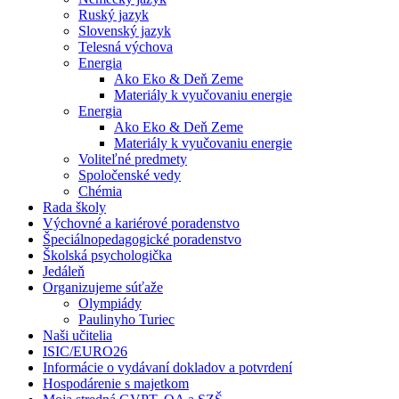
Ruský jazyk
Slovenský jazyk
Telesná výchova
Energia
Ako Eko & Deň Zeme
Materiály k vyučovaniu energie
Energia
Ako Eko & Deň Zeme
Materiály k vyučovaniu energie
Voliteľné predmety
Spoločenské vedy
Chémia
Rada školy
Výchovné a kariérové poradenstvo
Špeciálnopedagogické poradenstvo
Školská psychologička
Jedáleň
Organizujeme súťaže
Olympiády
Paulinyho Turiec
Naši učitelia
ISIC/EURO26
Informácie o vydávaní dokladov a potvrdení
Hospodárenie s majetkom