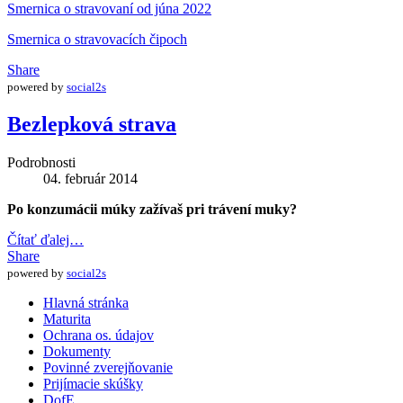
Smernica o stravovaní od júna 2022
Smernica o stravovacích čipoch
Share
powered by
social2s
Bezlepková strava
Podrobnosti
04. február 2014
Po konzumácii múky
zažívaš pri trávení muky?
Čítať ďalej…
Share
powered by
social2s
Hlavná stránka
Maturita
Ochrana os. údajov
Dokumenty
Povinné zverejňovanie
Prijímacie skúšky
DofE