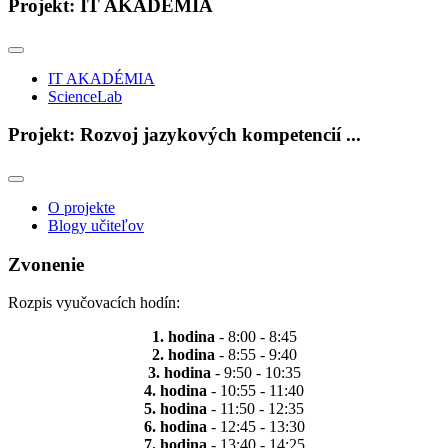
Projekt: IT AKADÉMIA
IT AKADÉMIA
ScienceLab
Projekt: Rozvoj jazykových kompetencií ...
O projekte
Blogy učiteľov
Zvonenie
Rozpis vyučovacích hodín:
1. hodina
- 8:00 - 8:45
2. hodina
- 8:55 - 9:40
3. hodina
- 9:50 - 10:35
4. hodina
- 10:55 - 11:40
5. hodina
- 11:50 - 12:35
6. hodina
- 12:45 - 13:30
7. hodina
- 13:40 - 14:25