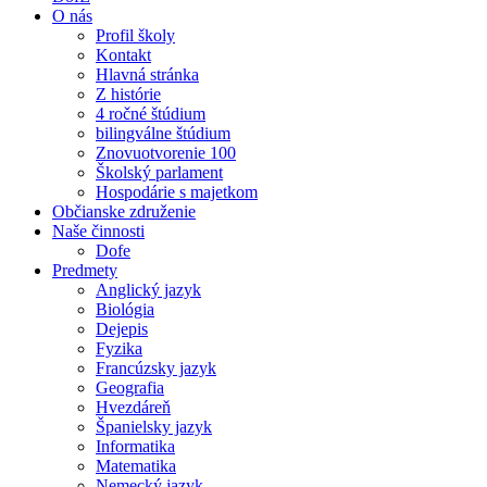
O nás
Profil školy
Kontakt
Hlavná stránka
Z histórie
4 ročné štúdium
bilingválne štúdium
Znovuotvorenie 100
Školský parlament
Hospodárie s majetkom
Občianske združenie
Naše činnosti
Dofe
Predmety
Anglický jazyk
Biológia
Dejepis
Fyzika
Francúzsky jazyk
Geografia
Hvezdáreň
Španielsky jazyk
Informatika
Matematika
Nemecký jazyk