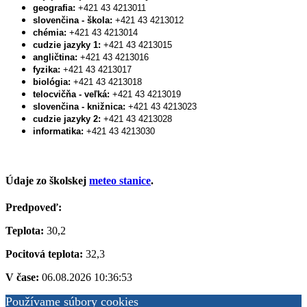
geografia:
+421 43 4213011
slovenčina - škola:
+421 43 4213012
chémia:
+421 43 4213014
cudzie jazyky 1:
+421 43 4213015
angličtina:
+421 43 4213016
fyzika:
+421 43 4213017
biológia:
+421 43 4213018
telocvičňa - veľká:
+421 43 4213019
slovenčina - knižnica:
+421 43 4213023
cudzie jazyky 2:
+421 43 4213028
informatika:
+421 43 4213030
Údaje zo školskej
meteo stanice
.
Predpoveď:
Teplota:
30,2
Pocitová teplota:
32,3
V čase:
06.08.2026 10:36:53
Používame súbory cookies