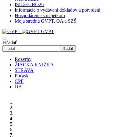
ISIC/EURO26
Informácie o vydávaní dokladov a potvrdení
Hospodárenie s majetkom
Moja stredná GVPT, OA a SZŠ
GVPT
Hľadať
Hľadať
Rozvrhy
ŽIACKA KNIŽKA
STRAVA
Počasie
CPF
OA