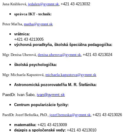
Jana Králiková,
jedalen@gymmt.sk
,
+421 43 4213032
správca IKT - technik:
Peter Maťha,
matha@gymmt.sk
vrátnica:
+421 43 4213005
výchovná poradkyňa, školská špeciálna pedagogička:
Mgr. Denisa Uherová,
denisa.uherova@gymmt.sk
,
+421 43 4213024
školská psychologička:
Mgr. Michaela Kapustová,
michaela.kapustova@gymmt.sk
Astronomická pozorovateľňa M. R. Štefánika:
PaedDr. Ivan Šabo,
ivan@gymmt.sk
Centrum popularizácie fyziky:
PaedDr. Jozef Beňuška, PhD.,
jozef.benuska@gymmt.sk
,
+421 43 4213026
matematika:
+421 43 4213009
dejepis a spoločenské vedy:
+421 43 4213010