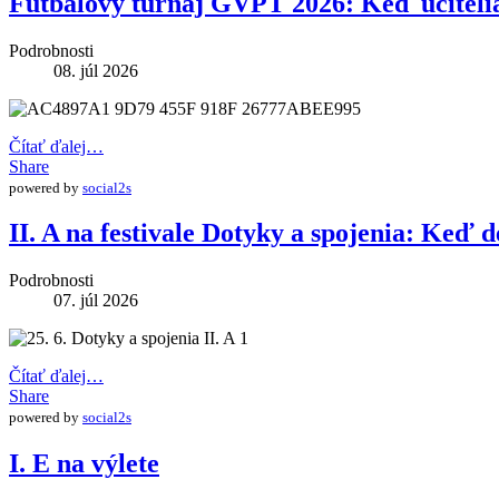
Futbalový turnaj GVPT 2026: Keď učitelia 
Podrobnosti
08. júl 2026
Čítať ďalej…
Share
powered by
social2s
II. A na festivale Dotyky a spojenia: Keď d
Podrobnosti
07. júl 2026
Čítať ďalej…
Share
powered by
social2s
I. E na výlete