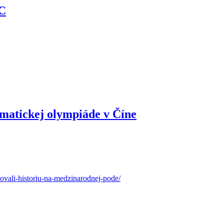
IC
matickej olympiáde v Číne
sovali-historiu-na-medzinarodnej-pode/