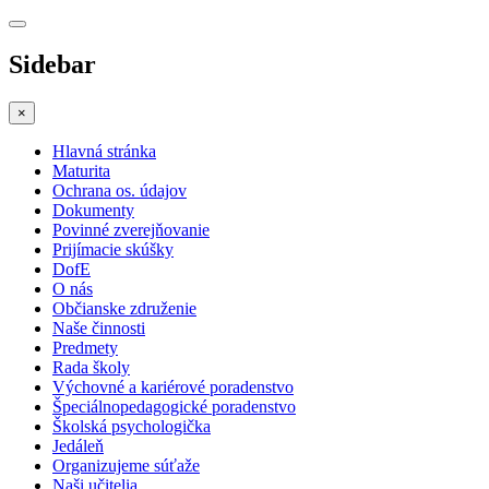
Sidebar
×
Hlavná stránka
Maturita
Ochrana os. údajov
Dokumenty
Povinné zverejňovanie
Prijímacie skúšky
DofE
O nás
Občianske združenie
Naše činnosti
Predmety
Rada školy
Výchovné a kariérové poradenstvo
Špeciálnopedagogické poradenstvo
Školská psychologička
Jedáleň
Organizujeme súťaže
Naši učitelia