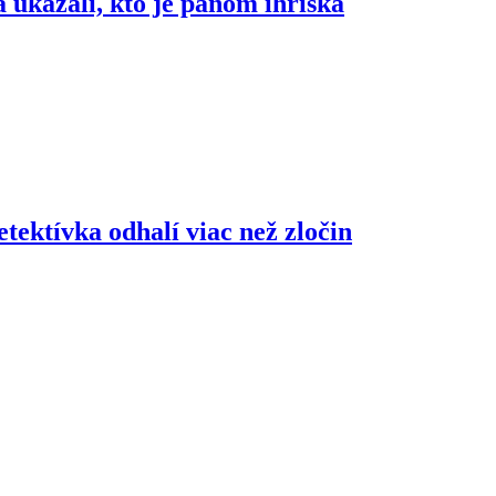
ukázali, kto je pánom ihriska
etektívka odhalí viac než zločin