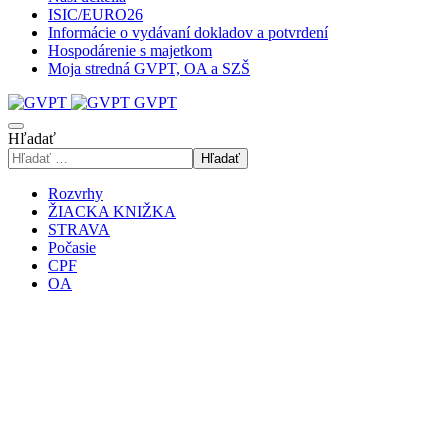
ISIC/EURO26
Informácie o vydávaní dokladov a potvrdení
Hospodárenie s majetkom
Moja stredná GVPT, OA a SZŠ
GVPT
Hľadať
Hľadať
Rozvrhy
ŽIACKA KNIŽKA
STRAVA
Počasie
CPF
OA