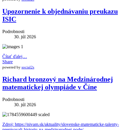
Upozornenie k objednávaniu preukazu
ISIC
Podrobnosti
30. júl 2026
Čítať ďalej…
Share
powered by
social2s
Richard bronzový na Medzinárodnej
matematickej olympiáde v Číne
Podrobnosti
30. júl 2026
Zdroj: https://nivam.sk/aktuality/slovenske-matematicke-talenty-
prepisovali-historiu-na-medzinarodnej-pode/