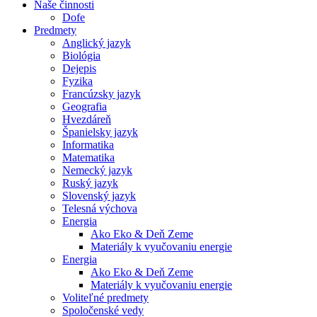
Naše činnosti
Dofe
Predmety
Anglický jazyk
Biológia
Dejepis
Fyzika
Francúzsky jazyk
Geografia
Hvezdáreň
Španielsky jazyk
Informatika
Matematika
Nemecký jazyk
Ruský jazyk
Slovenský jazyk
Telesná výchova
Energia
Ako Eko & Deň Zeme
Materiály k vyučovaniu energie
Energia
Ako Eko & Deň Zeme
Materiály k vyučovaniu energie
Voliteľné predmety
Spoločenské vedy