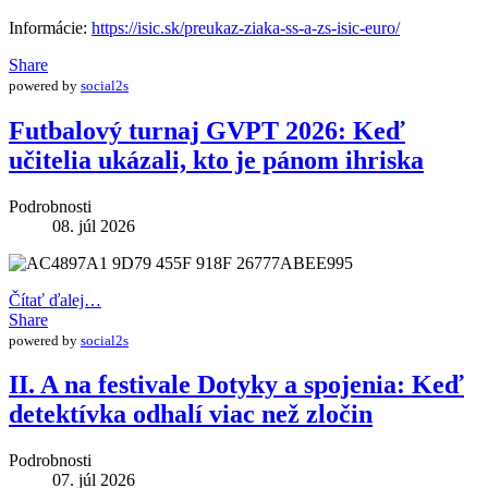
Informácie:
https://isic.sk/preukaz-ziaka-ss-a-zs-isic-euro/
Share
powered by
social2s
Futbalový turnaj GVPT 2026: Keď
učitelia ukázali, kto je pánom ihriska
Podrobnosti
08. júl 2026
Čítať ďalej…
Share
powered by
social2s
II. A na festivale Dotyky a spojenia: Keď
detektívka odhalí viac než zločin
Podrobnosti
07. júl 2026