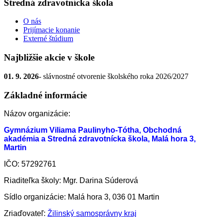
Stredná zdravotnícka škola
O nás
Prijímacie konanie
Externé štúdium
Najbližšie akcie v škole
01. 9. 2026
- slávnostné otvorenie školského roka 2026/2027
Základné informácie
Názov organizácie:
Gymnázium Viliama Paulinyho-Tótha, Obchodná
akadémia a Stredná zdravotnícka škola, Malá hora 3,
Martin
IČO: 57292761
Riaditeľka školy: Mgr. Darina Súderová
Sídlo organizácie: Malá hora 3, 036 01 Martin
Zriaďovateľ:
Žilinský samosprávny kraj