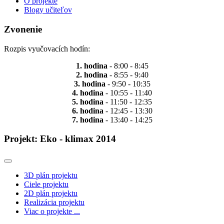
O projekte
Blogy učiteľov
Zvonenie
Rozpis vyučovacích hodín:
1. hodina
- 8:00 - 8:45
2. hodina
- 8:55 - 9:40
3. hodina
- 9:50 - 10:35
4. hodina
- 10:55 - 11:40
5. hodina
- 11:50 - 12:35
6. hodina
- 12:45 - 13:30
7. hodina
- 13:40 - 14:25
Projekt: Eko - klimax 2014
3D plán projektu
Ciele projektu
2D plán projektu
Realizácia projektu
Viac o projekte ...