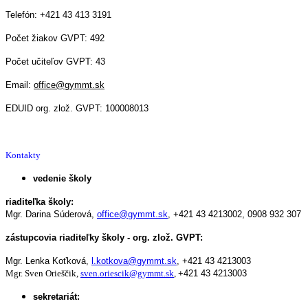
Telefón: +421 43 413 3191
Počet žiakov GVPT: 492
Počet učiteľov GVPT: 43
Email:
office@gymmt.sk
EDUID org. zlož. GVPT: 100008013
Kontakty
vedenie školy
riaditeľka školy:
Mgr. Darina Súderová,
office@gymmt.sk
,
+421 43 4213002,
0908 932 307
zástupcovia riaditeľky školy - org. zlož. GVPT:
Mgr. Lenka Koťková,
l.kotkova@gymmt.sk
,
+421 43 4213003
Mgr. Sven Orieščik,
sven.oriescik@gymmt.sk
,
+421 43 4213003
sekretariát: