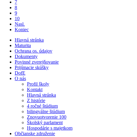
7
8
9
10
Nasl.
Koniec
Hlavná stránka
Maturita
Ochrana os. údajov
Dokumenty
Povinné zverejňovanie
Prijímacie skúšky
DofE
O nás
Profil školy
Kontakt
Hlavná stránka
Z histórie
4 ročné štúdium
bilingválne štúdium
Znovuotvorenie 100
Školský parlament
Hospodárie s majetkom
Občianske združenie