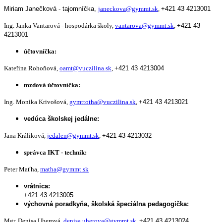
Miriam Janečková - tajomníčka,
janeckova@gymmt.sk
,
+421 43 4213001
Ing. Janka Vantarová - hospodárka školy,
vantarova@gymmt.sk
,
+421 43
4213001
účtovníčka:
Kateřina Rohoňová,
oamt@vuczilina.sk
,
+421 43 4213004
mzdová účtovníčka:
Ing. Monika Krivošová,
gymttotha@vuczilina.sk
,
+421 43 4213021
vedúca školskej jedálne:
Jana Králiková,
jedalen@gymmt.sk
,
+421 43 4213032
správca IKT - technik:
Peter Maťha,
matha@gymmt.sk
vrátnica:
+421 43 4213005
výchovná poradkyňa, školská špeciálna pedagogička:
Mgr. Denisa Uherová,
denisa.uherova@gymmt.sk
,
+421 43 4213024