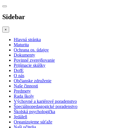
Sidebar
×
Hlavná stránka
Maturita
Ochrana os. údajov
Dokumenty
Povinné zverejňovanie
Prijímacie skúšky
DofE
O nás
Občianske združenie
Naše činnosti
Predmety
Rada školy
Výchovné a kariérové poradenstvo
Špeciálnopedagogické poradenstvo
Školská psychologička
Jedáleň
Organizujeme súťaže
Naši učitelia