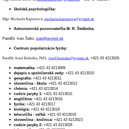
školská psychologička:
Mgr. Michaela Kapustová,
michaela.kapustova@gymmt.sk
Astronomická pozorovateľňa M. R. Štefánika:
PaedDr. Ivan Šabo,
ivan@gymmt.sk
Centrum popularizácie fyziky:
PaedDr. Jozef Beňuška, PhD.,
jozef.benuska@gymmt.sk
,
+421 43 4213026
matematika:
+421 43 4213009
dejepis a spoločenské vedy:
+421 43 4213010
geografia:
+421 43 4213011
slovenčina - škola:
+421 43 4213012
chémia:
+421 43 4213014
cudzie jazyky 1:
+421 43 4213015
angličtina:
+421 43 4213016
fyzika:
+421 43 4213017
biológia:
+421 43 4213018
telocvičňa - veľká:
+421 43 4213019
slovenčina - knižnica:
+421 43 4213023
cudzie jazyky 2:
+421 43 4213028