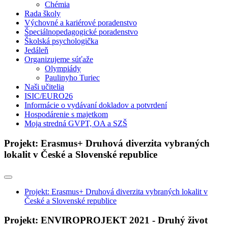
Chémia
Rada školy
Výchovné a kariérové poradenstvo
Špeciálnopedagogické poradenstvo
Školská psychologička
Jedáleň
Organizujeme súťaže
Olympiády
Paulinyho Turiec
Naši učitelia
ISIC/EURO26
Informácie o vydávaní dokladov a potvrdení
Hospodárenie s majetkom
Moja stredná GVPT, OA a SZŠ
Projekt: Erasmus+ Druhová diverzita vybraných
lokalit v České a Slovenské republice
Projekt: Erasmus+ Druhová diverzita vybraných lokalit v
České a Slovenské republice
Projekt: ENVIROPROJEKT 2021 - Druhý život