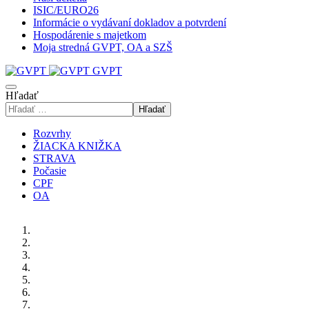
ISIC/EURO26
Informácie o vydávaní dokladov a potvrdení
Hospodárenie s majetkom
Moja stredná GVPT, OA a SZŠ
GVPT
Hľadať
Hľadať
Rozvrhy
ŽIACKA KNIŽKA
STRAVA
Počasie
CPF
OA