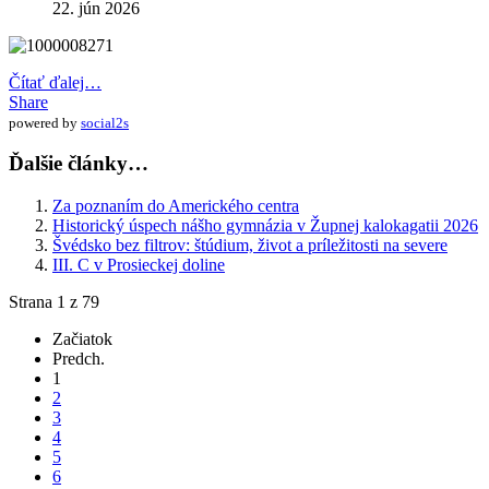
22. jún 2026
Čítať ďalej…
Share
powered by
social2s
Ďalšie články…
Za poznaním do Amerického centra
Historický úspech nášho gymnázia v Župnej kalokagatii 2026
Švédsko bez filtrov: štúdium, život a príležitosti na severe
III. C v Prosieckej doline
Strana 1 z 79
Začiatok
Predch.
1
2
3
4
5
6