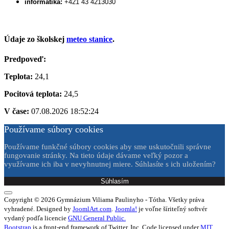
informatika:
+421 43 4213030
Údaje zo školskej
meteo stanice
.
Predpoveď:
Teplota:
24,1
Pocitová teplota:
24,5
V čase:
07.08.2026 18:52:24
Používame súbory cookies
Používame funkčné súbory cookies aby sme uskutočnili správne
fungovanie stránky. Na tieto údaje dávame veľký pozor a
využívame ich iba v nevyhnutnej miere. Súhlasíte s ich uložením?
Súhlasím
Copyright © 2026 Gymnázium Viliama Paulinyho - Tótha. Všetky práva
vyhradené. Designed by
JoomlArt.com
.
Joomla!
je voľne šíriteľný softvér
vydaný podľa licencie
GNU General Public.
Bootstrap
is a front-end framework of Twitter, Inc. Code licensed under
MIT