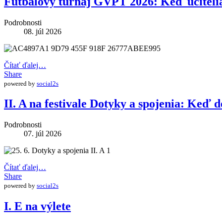
Futbalový turnaj GVPT 2026: Keď učitelia 
Podrobnosti
08. júl 2026
Čítať ďalej…
Share
powered by
social2s
II. A na festivale Dotyky a spojenia: Keď d
Podrobnosti
07. júl 2026
Čítať ďalej…
Share
powered by
social2s
I. E na výlete