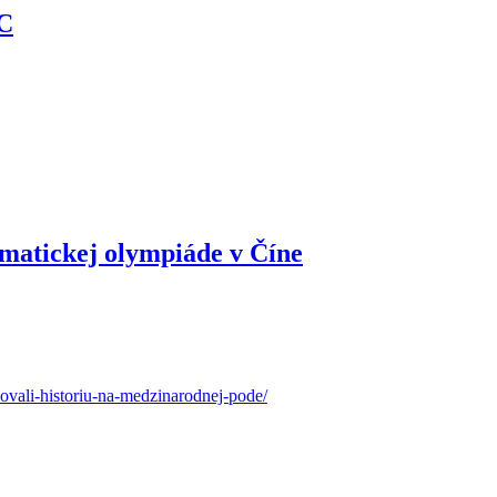
IC
matickej olympiáde v Číne
sovali-historiu-na-medzinarodnej-pode/