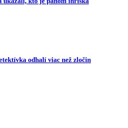
ukázali, kto je pánom ihriska
etektívka odhalí viac než zločin