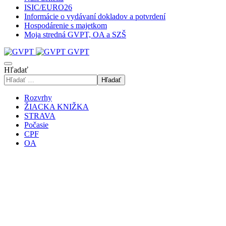
ISIC/EURO26
Informácie o vydávaní dokladov a potvrdení
Hospodárenie s majetkom
Moja stredná GVPT, OA a SZŠ
GVPT
Hľadať
Hľadať
Rozvrhy
ŽIACKA KNIŽKA
STRAVA
Počasie
CPF
OA