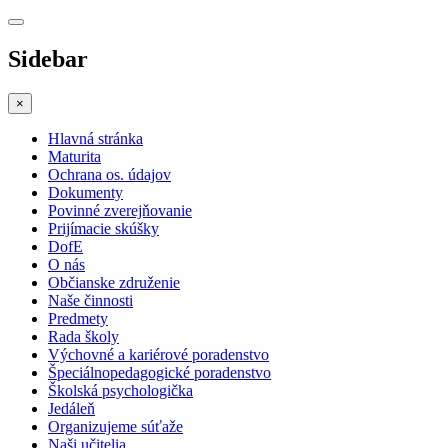
Sidebar
×
Hlavná stránka
Maturita
Ochrana os. údajov
Dokumenty
Povinné zverejňovanie
Prijímacie skúšky
DofE
O nás
Občianske združenie
Naše činnosti
Predmety
Rada školy
Výchovné a kariérové poradenstvo
Špeciálnopedagogické poradenstvo
Školská psychologička
Jedáleň
Organizujeme súťaže
Naši učitelia