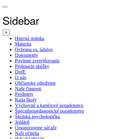
Sidebar
×
Hlavná stránka
Maturita
Ochrana os. údajov
Dokumenty
Povinné zverejňovanie
Prijímacie skúšky
DofE
O nás
Občianske združenie
Naše činnosti
Predmety
Rada školy
Výchovné a kariérové poradenstvo
Špeciálnopedagogické poradenstvo
Školská psychologička
Jedáleň
Organizujeme súťaže
Naši učitelia
ISIC/EURO26