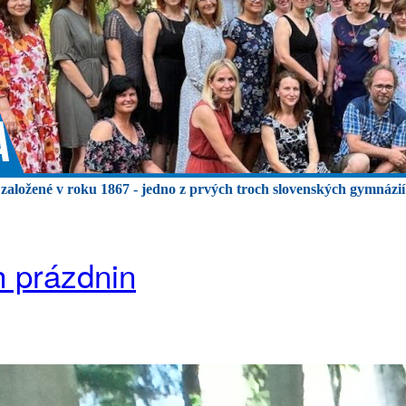
založené v roku 1867 - jedno z prvých troch slovenských gymnázií
h prázdnin