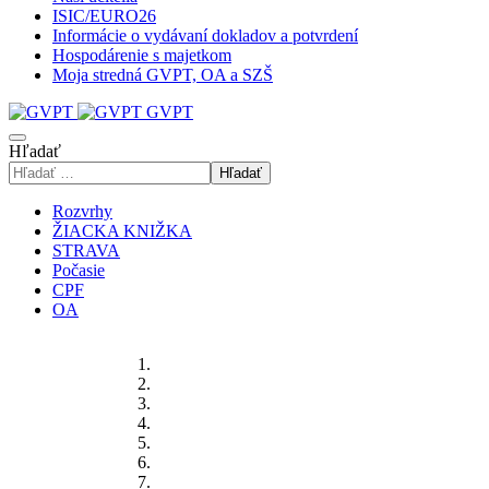
ISIC/EURO26
Informácie o vydávaní dokladov a potvrdení
Hospodárenie s majetkom
Moja stredná GVPT, OA a SZŠ
GVPT
Hľadať
Hľadať
Rozvrhy
ŽIACKA KNIŽKA
STRAVA
Počasie
CPF
OA