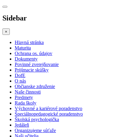
Sidebar
×
Hlavná stránka
Maturita
Ochrana os. údajov
Dokumenty
Povinné zverejňovanie
Prijímacie skúšky
DofE
O nás
Občianske združenie
Naše činnosti
Predmety
Rada školy
Výchovné a kariérové poradenstvo
Špeciálnopedagogické poradenstvo
Školská psychologička
Jedáleň
Organizujeme súťaže
Naši učitelia