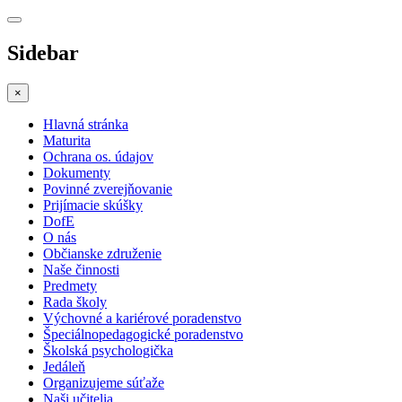
Sidebar
×
Hlavná stránka
Maturita
Ochrana os. údajov
Dokumenty
Povinné zverejňovanie
Prijímacie skúšky
DofE
O nás
Občianske združenie
Naše činnosti
Predmety
Rada školy
Výchovné a kariérové poradenstvo
Špeciálnopedagogické poradenstvo
Školská psychologička
Jedáleň
Organizujeme súťaže
Naši učitelia