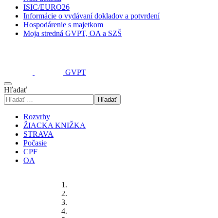
ISIC/EURO26
Informácie o vydávaní dokladov a potvrdení
Hospodárenie s majetkom
Moja stredná GVPT, OA a SZŠ
GVPT
Hľadať
Hľadať
Rozvrhy
ŽIACKA KNIŽKA
STRAVA
Počasie
CPF
OA