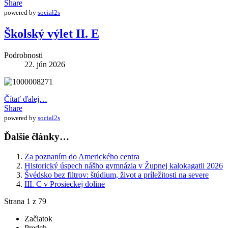
Share
powered by
social2s
Školský výlet II. E
Podrobnosti
22. jún 2026
Čítať ďalej…
Share
powered by
social2s
Ďalšie články…
Za poznaním do Amerického centra
Historický úspech nášho gymnázia v Župnej kalokagatii 2026
Švédsko bez filtrov: štúdium, život a príležitosti na severe
III. C v Prosieckej doline
Strana 1 z 79
Začiatok
Predch.