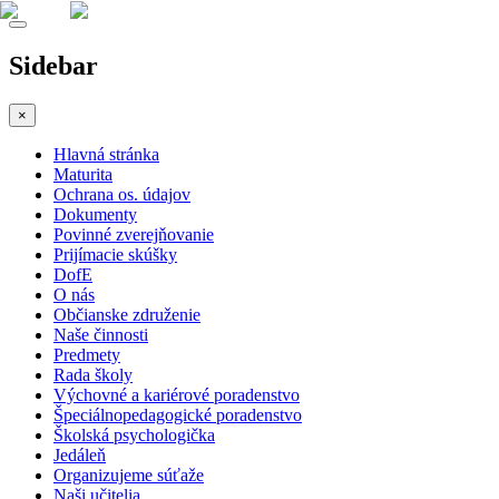
Sidebar
×
Hlavná stránka
Maturita
Ochrana os. údajov
Dokumenty
Povinné zverejňovanie
Prijímacie skúšky
DofE
O nás
Občianske združenie
Naše činnosti
Predmety
Rada školy
Výchovné a kariérové poradenstvo
Špeciálnopedagogické poradenstvo
Školská psychologička
Jedáleň
Organizujeme súťaže
Naši učitelia