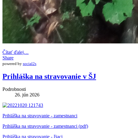
Čítať ďalej…
Share
powered by
social2s
Prihláška na stravovanie v ŠJ
Podrobnosti
26. jún 2026
Prihláška na stravovanie - zamestnanci
Prihláška na stravovanie - zamestnanci (pdf)
Prihláška na stravovanie - žiaci