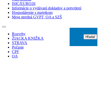
ISIC/EURO26
Informácie o vydávaní dokladov a potvrdení
Hospodárenie s majetkom
Moja stredná GVPT, OA a SZŠ
Rozvrhy
Hľadať
ŽIACKA KNIŽKA
STRAVA
Počasie
CPF
OA