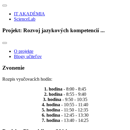
IT AKADÉMIA
ScienceLab
Projekt: Rozvoj jazykových kompetencií ...
O projekte
Blogy učiteľov
Zvonenie
Rozpis vyučovacích hodín:
1. hodina
- 8:00 - 8:45
2. hodina
- 8:55 - 9:40
3. hodina
- 9:50 - 10:35
4. hodina
- 10:55 - 11:40
5. hodina
- 11:50 - 12:35
6. hodina
- 12:45 - 13:30
7. hodina
- 13:40 - 14:25