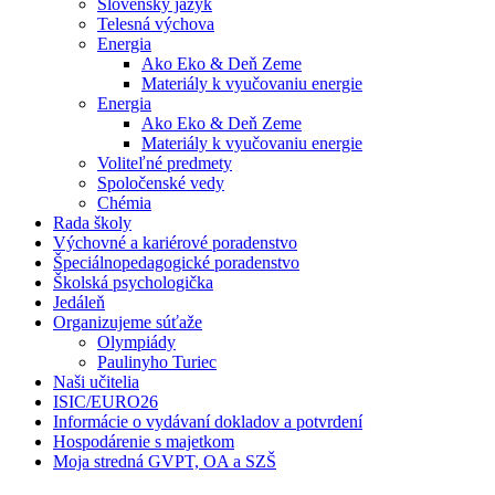
Slovenský jazyk
Telesná výchova
Energia
Ako Eko & Deň Zeme
Materiály k vyučovaniu energie
Energia
Ako Eko & Deň Zeme
Materiály k vyučovaniu energie
Voliteľné predmety
Spoločenské vedy
Chémia
Rada školy
Výchovné a kariérové poradenstvo
Špeciálnopedagogické poradenstvo
Školská psychologička
Jedáleň
Organizujeme súťaže
Olympiády
Paulinyho Turiec
Naši učitelia
ISIC/EURO26
Informácie o vydávaní dokladov a potvrdení
Hospodárenie s majetkom
Moja stredná GVPT, OA a SZŠ