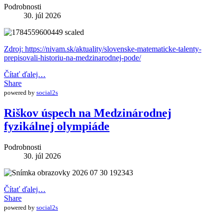
Podrobnosti
30. júl 2026
Zdroj: https://nivam.sk/aktuality/slovenske-matematicke-talenty-
prepisovali-historiu-na-medzinarodnej-pode/
Čítať ďalej…
Share
powered by
social2s
Riškov úspech na Medzinárodnej
fyzikálnej olympiáde
Podrobnosti
30. júl 2026
Čítať ďalej…
Share
powered by
social2s