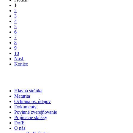
1
2
3
4
5
6
7
8
9
10
Nasl.
Koniec
Hlavná stránka
Maturita
Ochrana os. údajov
Dokumenty
Povinné zverejňovanie
Prijímacie skúšky
DofE
O nás