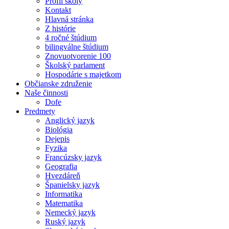
Profil školy
Kontakt
Hlavná stránka
Z histórie
4 ročné štúdium
bilingválne štúdium
Znovuotvorenie 100
Školský parlament
Hospodárie s majetkom
Občianske združenie
Naše činnosti
Dofe
Predmety
Anglický jazyk
Biológia
Dejepis
Fyzika
Francúzsky jazyk
Geografia
Hvezdáreň
Španielsky jazyk
Informatika
Matematika
Nemecký jazyk
Ruský jazyk