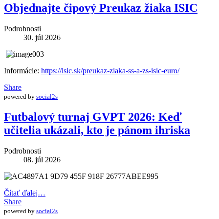
Objednajte čipový Preukaz žiaka ISIC
Podrobnosti
30. júl 2026
Informácie:
https://isic.sk/preukaz-ziaka-ss-a-zs-isic-euro/
Share
powered by
social2s
Futbalový turnaj GVPT 2026: Keď
učitelia ukázali, kto je pánom ihriska
Podrobnosti
08. júl 2026
Čítať ďalej…
Share
powered by
social2s