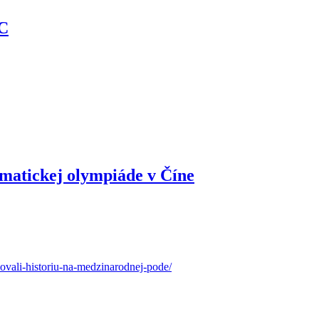
IC
matickej olympiáde v Číne
sovali-historiu-na-medzinarodnej-pode/