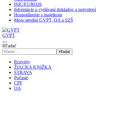
ISIC/EURO26
Informácie o vydávaní dokladov a potvrdení
Hospodárenie s majetkom
Moja stredná GVPT, OA a SZŠ
GVPT
Hľadať
Hľadať
Rozvrhy
ŽIACKA KNIŽKA
STRAVA
Počasie
CPF
OA