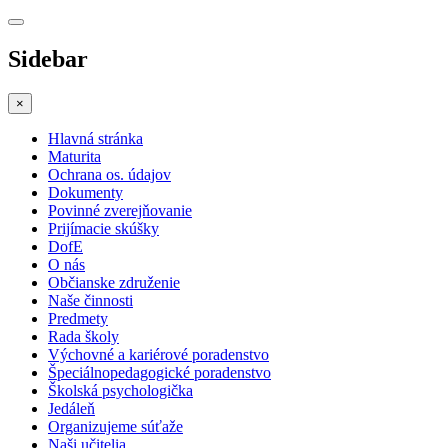
Sidebar
×
Hlavná stránka
Maturita
Ochrana os. údajov
Dokumenty
Povinné zverejňovanie
Prijímacie skúšky
DofE
O nás
Občianske združenie
Naše činnosti
Predmety
Rada školy
Výchovné a kariérové poradenstvo
Špeciálnopedagogické poradenstvo
Školská psychologička
Jedáleň
Organizujeme súťaže
Naši učitelia