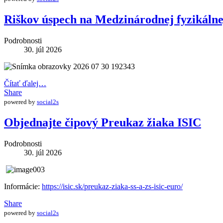
Riškov úspech na Medzinárodnej fyzikáln
Podrobnosti
30. júl 2026
Čítať ďalej…
Share
powered by
social2s
Objednajte čipový Preukaz žiaka ISIC
Podrobnosti
30. júl 2026
Informácie:
https://isic.sk/preukaz-ziaka-ss-a-zs-isic-euro/
Share
powered by
social2s