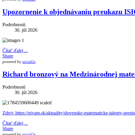
Upozornenie k objednávaniu preukazu IS
Podrobnosti
30. júl 2026
Čítať ďalej…
Share
powered by
social2s
Richard bronzový na Medzinárodnej mate
Podrobnosti
30. júl 2026
Zdroj: https://nivam.sk/aktuality/slovenske-matematicke-talenty-prepi
Čítať ďalej…
Share
powered by
social2s