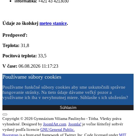
informatika:
+421 43 4213030
Údaje zo školskej
meteo stanice
.
Predpoveď:
Teplota:
31,8
Pocitová teplota:
33,5
V čase:
06.08.2026 11:17:23
Používame súbory cookies
Používame funkčné súbory cookies aby sme uskutočnili správne
fungovanie stránky. Na tieto údaje dávame veľký pozor a
využívame ich iba v nevyhnutnej miere. Súhlasíte s ich uložením?
Súhlasím
Copyright © 2026 Gymnázium Viliama Paulinyho - Tótha. Všetky práva
vyhradené. Designed by
JoomlArt.com
.
Joomla!
je voľne šíriteľný softvér
vydaný podľa licencie
GNU General Public.
Bootstrap
is a front-end framework of Twitter, Inc. Code licensed under
MIT