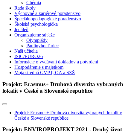
Chémia
Rada školy
Výchovné a kariérové poradenstvo
Špeciálnopedagogické poradenstvo
Školská psychologička
Jedáleň
Organizujeme súťaže
Olympiády
Paulinyho Turiec
Naši učitelia
ISIC/EURO26
Informácie o vydávaní dokladov a potvrdení
Hospodárenie s majetkom
Moja stredná GVPT, OA a SZŠ
Projekt: Erasmus+ Druhová diverzita vybraných
lokalit v České a Slovenské republice
Projekt: Erasmus+ Druhová diverzita vybraných lokalit v
České a Slovenské republice
Projekt: ENVIROPROJEKT 2021 - Druhý život