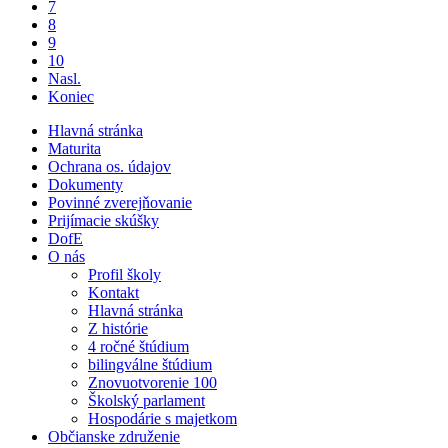
7
8
9
10
Nasl.
Koniec
Hlavná stránka
Maturita
Ochrana os. údajov
Dokumenty
Povinné zverejňovanie
Prijímacie skúšky
DofE
O nás
Profil školy
Kontakt
Hlavná stránka
Z histórie
4 ročné štúdium
bilingválne štúdium
Znovuotvorenie 100
Školský parlament
Hospodárie s majetkom
Občianske združenie