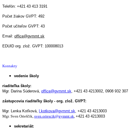
Telefón: +421 43 413 3191
Počet žiakov GVPT: 492
Počet učiteľov GVPT: 43
Email:
office@gymmt.sk
EDUID org. zlož. GVPT: 100008013
Kontakty
vedenie školy
riaditeľka školy:
Mgr. Darina Súderová,
office@gymmt.sk
,
+421 43 4213002,
0908 932 307
zástupcovia riaditeľky školy - org. zlož. GVPT:
Mgr. Lenka Koťková,
l.kotkova@gymmt.sk
,
+421 43 4213003
Mgr. Sven Orieščik,
sven.oriescik@gymmt.sk
,
+421 43 4213003
sekretariát: