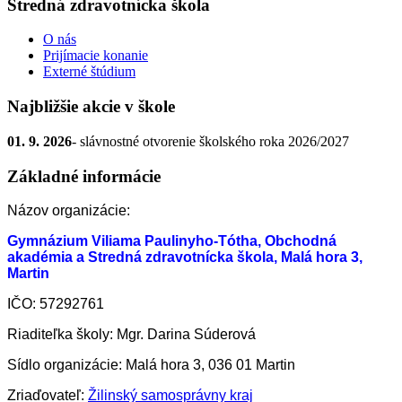
Stredná zdravotnícka škola
O nás
Prijímacie konanie
Externé štúdium
Najbližšie akcie v škole
01. 9. 2026
- slávnostné otvorenie školského roka 2026/2027
Základné informácie
Názov organizácie:
Gymnázium Viliama Paulinyho-Tótha, Obchodná
akadémia a Stredná zdravotnícka škola, Malá hora 3,
Martin
IČO: 57292761
Riaditeľka školy: Mgr. Darina Súderová
Sídlo organizácie: Malá hora 3, 036 01 Martin
Zriaďovateľ:
Žilinský samosprávny kraj