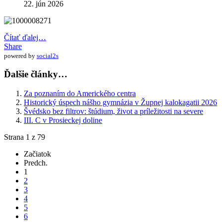
22. jún 2026
Čítať ďalej…
Share
powered by
social2s
Ďalšie články…
Za poznaním do Amerického centra
Historický úspech nášho gymnázia v Župnej kalokagatii 2026
Švédsko bez filtrov: štúdium, život a príležitosti na severe
III. C v Prosieckej doline
Strana 1 z 79
Začiatok
Predch.
1
2
3
4
5
6