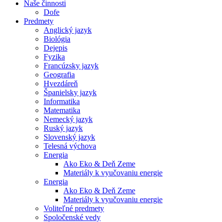
Naše činnosti
Dofe
Predmety
Anglický jazyk
Biológia
Dejepis
Fyzika
Francúzsky jazyk
Geografia
Hvezdáreň
Španielsky jazyk
Informatika
Matematika
Nemecký jazyk
Ruský jazyk
Slovenský jazyk
Telesná výchova
Energia
Ako Eko & Deň Zeme
Materiály k vyučovaniu energie
Energia
Ako Eko & Deň Zeme
Materiály k vyučovaniu energie
Voliteľné predmety
Spoločenské vedy