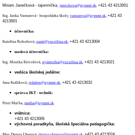
Miriam Janečková - tajomníčka,
janeckova@gymmt.sk
,
+421 43 4213001
Ing. Janka Vantarová - hospodárka školy,
vantarova@gymmt.sk
,
+421 43
4213001
účtovníčka:
Kateřina Rohoňová,
oamt@vuczilina.sk
,
+421 43 4213004
mzdová účtovníčka:
Ing. Monika Krivošová,
gymttotha@vuczilina.sk
,
+421 43 4213021
vedúca školskej jedálne:
Jana Králiková,
jedalen@gymmt.sk
,
+421 43 4213032
správca IKT - technik:
Peter Maťha,
matha@gymmt.sk
vrátnica:
+421 43 4213005
výchovná poradkyňa, školská špeciálna pedagogička:
Mgr. Denisa Uherová,
denisa.uherova@gymmt.sk
,
+421 43 4213024