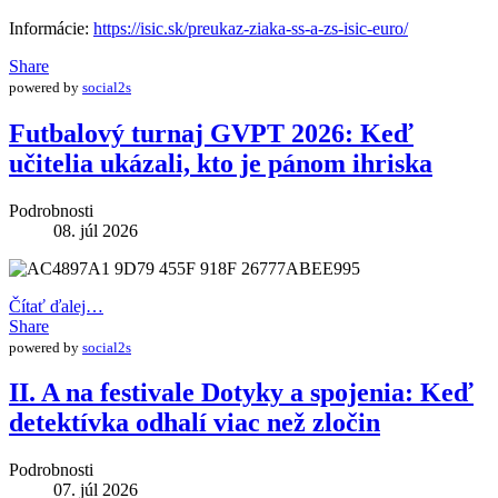
Informácie:
https://isic.sk/preukaz-ziaka-ss-a-zs-isic-euro/
Share
powered by
social2s
Futbalový turnaj GVPT 2026: Keď
učitelia ukázali, kto je pánom ihriska
Podrobnosti
08. júl 2026
Čítať ďalej…
Share
powered by
social2s
II. A na festivale Dotyky a spojenia: Keď
detektívka odhalí viac než zločin
Podrobnosti
07. júl 2026