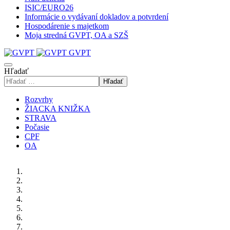
ISIC/EURO26
Informácie o vydávaní dokladov a potvrdení
Hospodárenie s majetkom
Moja stredná GVPT, OA a SZŠ
GVPT
Hľadať
Hľadať
Rozvrhy
ŽIACKA KNIŽKA
STRAVA
Počasie
CPF
OA