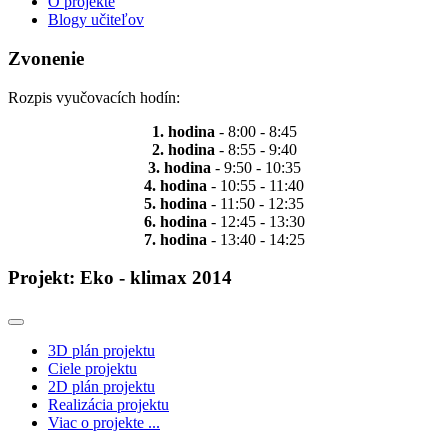
O projekte
Blogy učiteľov
Zvonenie
Rozpis vyučovacích hodín:
1. hodina
- 8:00 - 8:45
2. hodina
- 8:55 - 9:40
3. hodina
- 9:50 - 10:35
4. hodina
- 10:55 - 11:40
5. hodina
- 11:50 - 12:35
6. hodina
- 12:45 - 13:30
7. hodina
- 13:40 - 14:25
Projekt: Eko - klimax 2014
3D plán projektu
Ciele projektu
2D plán projektu
Realizácia projektu
Viac o projekte ...