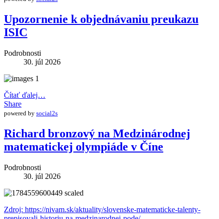
Upozornenie k objednávaniu preukazu
ISIC
Podrobnosti
30. júl 2026
Čítať ďalej…
Share
powered by
social2s
Richard bronzový na Medzinárodnej
matematickej olympiáde v Číne
Podrobnosti
30. júl 2026
Zdroj: https://nivam.sk/aktuality/slovenske-matematicke-talenty-
prepisovali-historiu-na-medzinarodnej-pode/