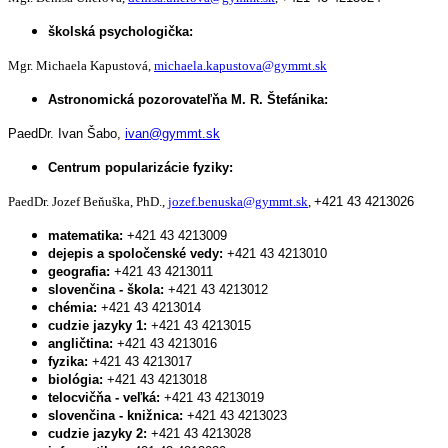
školská psychologička:
Mgr. Michaela Kapustová,
michaela.kapustova@gymmt.sk
Astronomická pozorovateľňa M. R. Štefánika:
PaedDr. Ivan Šabo,
ivan@gymmt.sk
Centrum popularizácie fyziky:
PaedDr. Jozef Beňuška, PhD.,
jozef.benuska@gymmt.sk
,
+421 43 4213026
matematika:
+421 43 4213009
dejepis a spoločenské vedy:
+421 43 4213010
geografia:
+421 43 4213011
slovenčina - škola:
+421 43 4213012
chémia:
+421 43 4213014
cudzie jazyky 1:
+421 43 4213015
angličtina:
+421 43 4213016
fyzika:
+421 43 4213017
biológia:
+421 43 4213018
telocvičňa - veľká:
+421 43 4213019
slovenčina - knižnica:
+421 43 4213023
cudzie jazyky 2:
+421 43 4213028