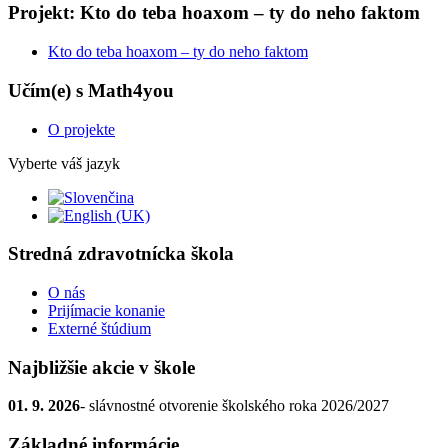
Projekt: Kto do teba hoaxom – ty do neho faktom
Kto do teba hoaxom – ty do neho faktom
Učím(e) s Math4you
O projekte
Vyberte váš jazyk
Stredná zdravotnícka škola
O nás
Prijímacie konanie
Externé štúdium
Najbližšie akcie v škole
01. 9. 2026
- slávnostné otvorenie školského roka 2026/2027
Základné informácie