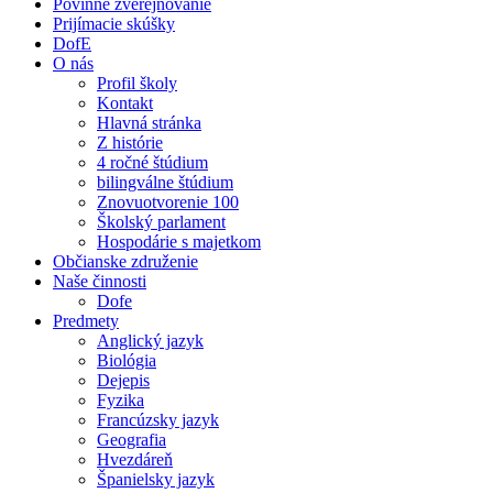
Povinné zverejňovanie
Prijímacie skúšky
DofE
O nás
Profil školy
Kontakt
Hlavná stránka
Z histórie
4 ročné štúdium
bilingválne štúdium
Znovuotvorenie 100
Školský parlament
Hospodárie s majetkom
Občianske združenie
Naše činnosti
Dofe
Predmety
Anglický jazyk
Biológia
Dejepis
Fyzika
Francúzsky jazyk
Geografia
Hvezdáreň
Španielsky jazyk