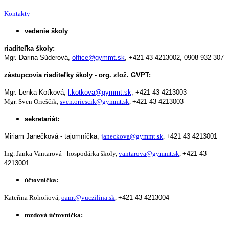
Kontakty
vedenie školy
riaditeľka školy:
Mgr. Darina Súderová,
office@gymmt.sk
,
+421 43 4213002,
0908 932 307
zástupcovia riaditeľky školy - org. zlož. GVPT:
Mgr. Lenka Koťková,
l.kotkova@gymmt.sk
,
+421 43 4213003
Mgr. Sven Orieščik,
sven.oriescik@gymmt.sk
,
+421 43 4213003
sekretariát:
Miriam Janečková - tajomníčka,
janeckova@gymmt.sk
,
+421 43 4213001
Ing. Janka Vantarová - hospodárka školy,
vantarova@gymmt.sk
,
+421 43
4213001
účtovníčka:
Kateřina Rohoňová,
oamt@vuczilina.sk
,
+421 43 4213004
mzdová účtovníčka: