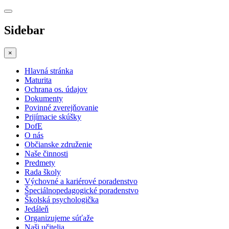
Sidebar
×
Hlavná stránka
Maturita
Ochrana os. údajov
Dokumenty
Povinné zverejňovanie
Prijímacie skúšky
DofE
O nás
Občianske združenie
Naše činnosti
Predmety
Rada školy
Výchovné a kariérové poradenstvo
Špeciálnopedagogické poradenstvo
Školská psychologička
Jedáleň
Organizujeme súťaže
Naši učitelia