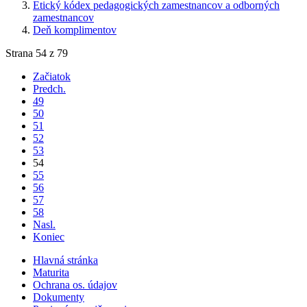
Etický kódex pedagogických zamestnancov a odborných
zamestnancov
Deň komplimentov
Strana 54 z 79
Začiatok
Predch.
49
50
51
52
53
54
55
56
57
58
Nasl.
Koniec
Hlavná stránka
Maturita
Ochrana os. údajov
Dokumenty