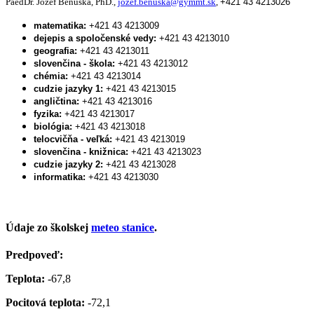
PaedDr. Jozef Beňuška, PhD.,
jozef.benuska@gymmt.sk
,
+421 43 4213026
matematika:
+421 43 4213009
dejepis a spoločenské vedy:
+421 43 4213010
geografia:
+421 43 4213011
slovenčina - škola:
+421 43 4213012
chémia:
+421 43 4213014
cudzie jazyky 1:
+421 43 4213015
angličtina:
+421 43 4213016
fyzika:
+421 43 4213017
biológia:
+421 43 4213018
telocvičňa - veľká:
+421 43 4213019
slovenčina - knižnica:
+421 43 4213023
cudzie jazyky 2:
+421 43 4213028
informatika:
+421 43 4213030
Údaje zo školskej
meteo stanice
.
Predpoveď:
Teplota:
-67,8
Pocitová teplota:
-72,1