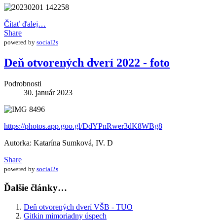
Čítať ďalej…
Share
powered by
social2s
Deň otvorených dverí 2022 - foto
Podrobnosti
30. január 2023
https://photos.app.goo.gl/DdYPnRwer3dK8WBg8
Autorka: Katarína Sumková, IV. D
Share
powered by
social2s
Ďalšie články…
Deň otvorených dverí VŠB - TUO
Gitkin mimoriadny úspech