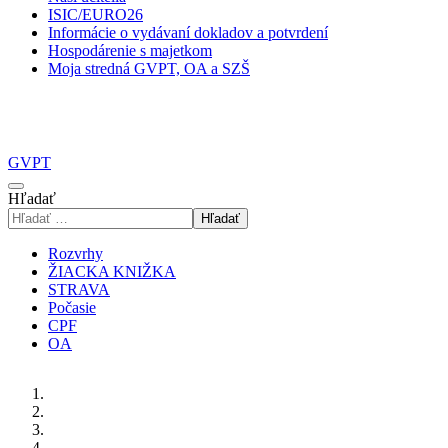
ISIC/EURO26
Informácie o vydávaní dokladov a potvrdení
Hospodárenie s majetkom
Moja stredná GVPT, OA a SZŠ
GVPT
Hľadať
Hľadať
Rozvrhy
ŽIACKA KNIŽKA
STRAVA
Počasie
CPF
OA