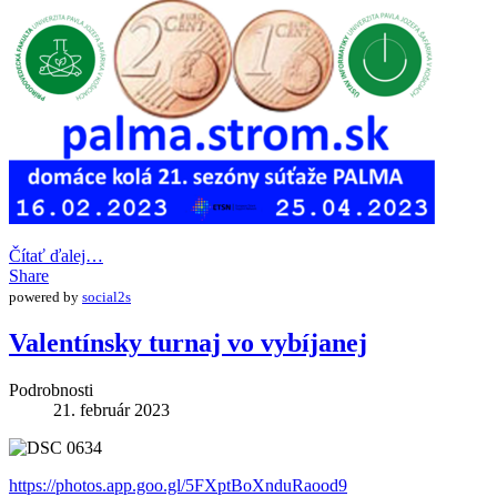
Čítať ďalej…
Share
powered by
social2s
Valentínsky turnaj vo vybíjanej
Podrobnosti
21. február 2023
https://photos.app.goo.gl/5FXptBoXnduRaood9