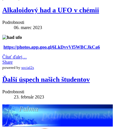
Alkaloidový had a UFO v chémii
Podrobnosti
06. marec 2023
https://photos.app.goo.gl/6LkDvvVf5WBCJkCa6
Čítať ďalej…
Share
powered by
social2s
Ďalší úspech našich študentov
Podrobnosti
23. február 2023