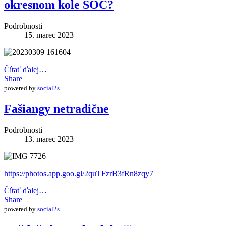
okresnom kole SOČ?
Podrobnosti
15. marec 2023
Čítať ďalej…
Share
powered by
social2s
Fašiangy netradične
Podrobnosti
13. marec 2023
https://photos.app.goo.gl/2quTFzrB3fRn8zqy7
Čítať ďalej…
Share
powered by
social2s