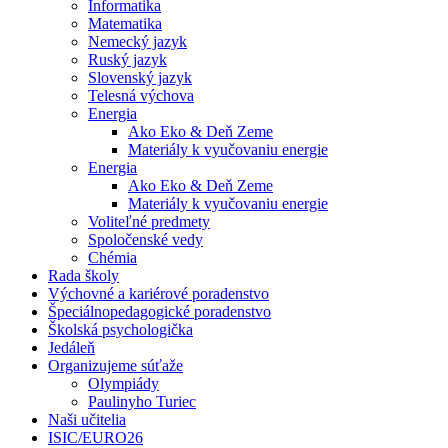
Informatika
Matematika
Nemecký jazyk
Ruský jazyk
Slovenský jazyk
Telesná výchova
Energia
Ako Eko & Deň Zeme
Materiály k vyučovaniu energie
Energia
Ako Eko & Deň Zeme
Materiály k vyučovaniu energie
Voliteľné predmety
Spoločenské vedy
Chémia
Rada školy
Výchovné a kariérové poradenstvo
Špeciálnopedagogické poradenstvo
Školská psychologička
Jedáleň
Organizujeme súťaže
Olympiády
Paulinyho Turiec
Naši učitelia
ISIC/EURO26