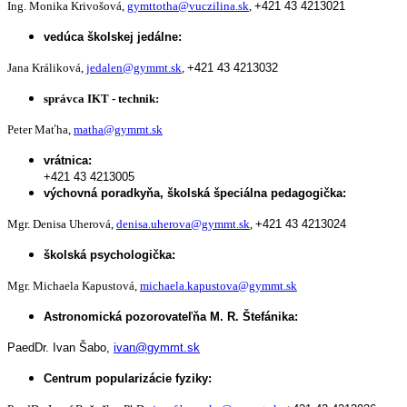
Ing. Monika Krivošová,
gymttotha@vuczilina.sk
,
+421 43 4213021
vedúca školskej jedálne:
Jana Králiková,
jedalen@gymmt.sk
,
+421 43 4213032
správca IKT - technik:
Peter Maťha,
matha@gymmt.sk
vrátnica:
+421 43 4213005
výchovná poradkyňa, školská špeciálna pedagogička:
Mgr. Denisa Uherová,
denisa.uherova@gymmt.sk
,
+421 43 4213024
školská psychologička:
Mgr. Michaela Kapustová,
michaela.kapustova@gymmt.sk
Astronomická pozorovateľňa M. R. Štefánika:
PaedDr. Ivan Šabo,
ivan@gymmt.sk
Centrum popularizácie fyziky: