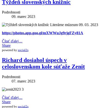
Týždeň slovenských knižníc
Podrobnosti
09. marec 2023
https://photos.app.goo.gl/mXWWuJg9rjgFZy81A
Čítať ďalej…
Share
powered by
social2s
Richard dosiahol úspech v
celoslovenskom kole súťaže Zenit
Podrobnosti
07. marec 2023
Čítať ďalej…
Share
powered by
social2s