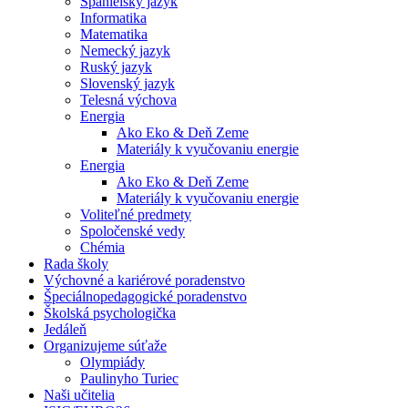
Španielsky jazyk
Informatika
Matematika
Nemecký jazyk
Ruský jazyk
Slovenský jazyk
Telesná výchova
Energia
Ako Eko & Deň Zeme
Materiály k vyučovaniu energie
Energia
Ako Eko & Deň Zeme
Materiály k vyučovaniu energie
Voliteľné predmety
Spoločenské vedy
Chémia
Rada školy
Výchovné a kariérové poradenstvo
Špeciálnopedagogické poradenstvo
Školská psychologička
Jedáleň
Organizujeme súťaže
Olympiády
Paulinyho Turiec
Naši učitelia