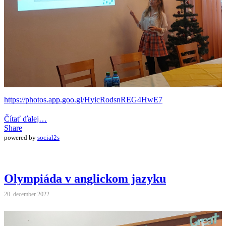
https://photos.app.goo.gl/HyicRodsnREG4HwE7
Čítať ďalej…
Share
powered by
social2s
Olympiáda v anglickom jazyku
20. december 2022