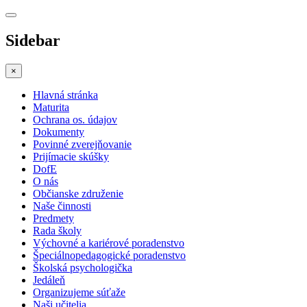
Sidebar
×
Hlavná stránka
Maturita
Ochrana os. údajov
Dokumenty
Povinné zverejňovanie
Prijímacie skúšky
DofE
O nás
Občianske združenie
Naše činnosti
Predmety
Rada školy
Výchovné a kariérové poradenstvo
Špeciálnopedagogické poradenstvo
Školská psychologička
Jedáleň
Organizujeme súťaže
Naši učitelia