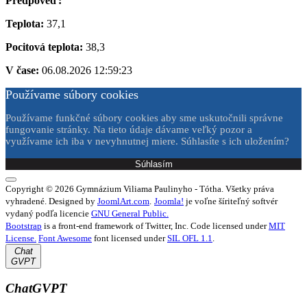
Predpoveď:
Teplota:
37,1
Pocitová teplota:
38,3
V čase:
06.08.2026 12:59:23
Používame súbory cookies
Používame funkčné súbory cookies aby sme uskutočnili správne
fungovanie stránky. Na tieto údaje dávame veľký pozor a
využívame ich iba v nevyhnutnej miere. Súhlasíte s ich uložením?
Súhlasím
Copyright © 2026 Gymnázium Viliama Paulinyho - Tótha. Všetky práva
vyhradené. Designed by
JoomlArt.com
.
Joomla!
je voľne šíriteľný softvér
vydaný podľa licencie
GNU General Public.
Bootstrap
is a front-end framework of Twitter, Inc. Code licensed under
MIT
License.
Font Awesome
font licensed under
SIL OFL 1.1
.
Chat
GVPT
ChatGVPT