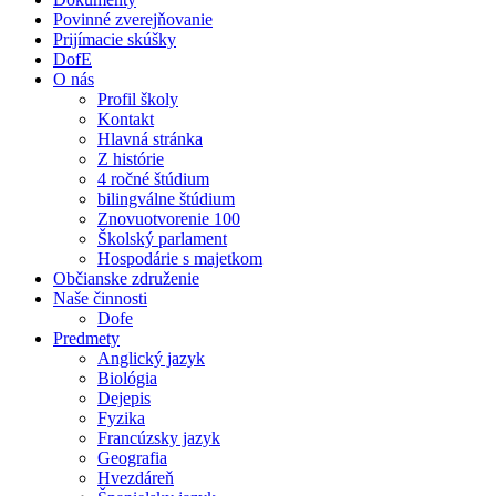
Povinné zverejňovanie
Prijímacie skúšky
DofE
O nás
Profil školy
Kontakt
Hlavná stránka
Z histórie
4 ročné štúdium
bilingválne štúdium
Znovuotvorenie 100
Školský parlament
Hospodárie s majetkom
Občianske združenie
Naše činnosti
Dofe
Predmety
Anglický jazyk
Biológia
Dejepis
Fyzika
Francúzsky jazyk
Geografia
Hvezdáreň