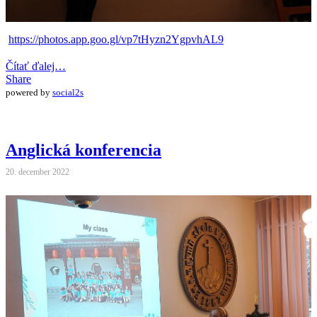
https://photos.app.goo.gl/vp7tHyzn2YgpvhAL9
Čítať ďalej…
Share
powered by
social2s
Anglická konferencia
20. december 2022