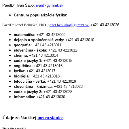
PaedDr. Ivan Šabo,
ivan@gymmt.sk
Centrum popularizácie fyziky:
PaedDr. Jozef Beňuška, PhD.,
jozef.benuska@gymmt.sk
,
+421 43 4213026
matematika:
+421 43 4213009
dejepis a spoločenské vedy:
+421 43 4213010
geografia:
+421 43 4213011
slovenčina - škola:
+421 43 4213012
chémia:
+421 43 4213014
cudzie jazyky 1:
+421 43 4213015
angličtina:
+421 43 4213016
fyzika:
+421 43 4213017
biológia:
+421 43 4213018
telocvičňa - veľká:
+421 43 4213019
slovenčina - knižnica:
+421 43 4213023
cudzie jazyky 2:
+421 43 4213028
informatika:
+421 43 4213030
Údaje zo školskej
meteo stanice
.