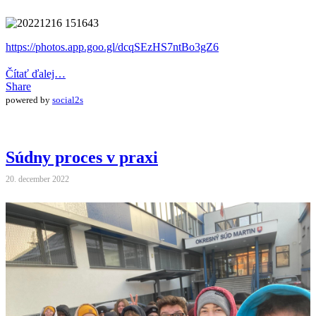
https://photos.app.goo.gl/dcqSEzHS7ntBo3gZ6
Čítať ďalej…
Share
powered by
social2s
Súdny proces v praxi
20. december 2022