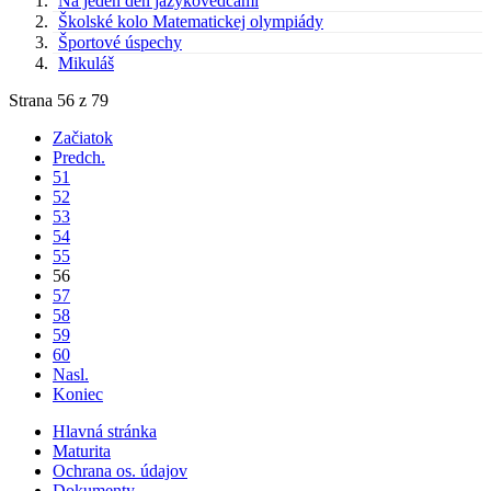
Na jeden deň jazykovedcami
Školské kolo Matematickej olympiády
Športové úspechy
Mikuláš
Strana 56 z 79
Začiatok
Predch.
51
52
53
54
55
56
57
58
59
60
Nasl.
Koniec
Hlavná stránka
Maturita
Ochrana os. údajov
Dokumenty