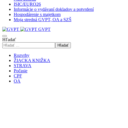
ISIC/EURO26
Informácie o vydávaní dokladov a potvrdení
Hospodárenie s majetkom
Moja stredná GVPT, OA a SZŠ
GVPT
Hľadať
Hľadať
Rozvrhy
ŽIACKA KNIŽKA
STRAVA
Počasie
CPF
OA