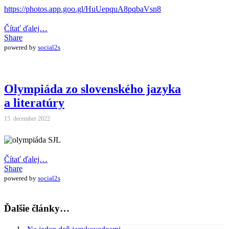
https://photos.app.goo.gl/HuUepquA8pqbaVsn8
Čítať ďalej…
Share
powered by
social2s
Olympiáda zo slovenského jazyka
a literatúry
15. december 2022
Čítať ďalej…
Share
powered by
social2s
Ďalšie články…