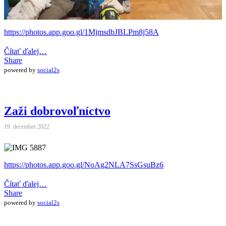
https://photos.app.goo.gl/1MjmsdbJBLPm8j58A
Čítať ďalej…
Share
powered by
social2s
Zaži dobrovoľníctvo
19. december 2022
https://photos.app.goo.gl/NoAg2NLA7SsGsuBz6
Čítať ďalej…
Share
powered by
social2s