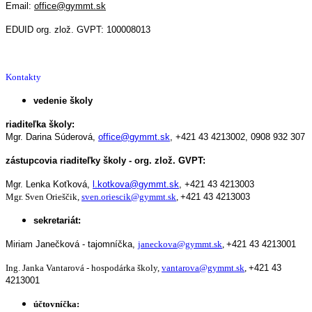
Email:
office@gymmt.sk
EDUID org. zlož. GVPT: 100008013
Kontakty
vedenie školy
riaditeľka školy:
Mgr. Darina Súderová,
office@gymmt.sk
,
+421 43 4213002,
0908 932 307
zástupcovia riaditeľky školy - org. zlož. GVPT:
Mgr. Lenka Koťková,
l.kotkova@gymmt.sk
,
+421 43 4213003
Mgr. Sven Orieščik,
sven.oriescik@gymmt.sk
,
+421 43 4213003
sekretariát:
Miriam Janečková - tajomníčka,
janeckova@gymmt.sk
,
+421 43 4213001
Ing. Janka Vantarová - hospodárka školy,
vantarova@gymmt.sk
,
+421 43
4213001
účtovníčka: