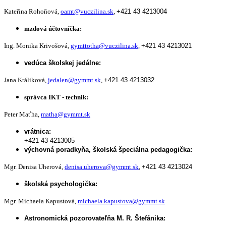
Kateřina Rohoňová,
oamt@vuczilina.sk
,
+421 43 4213004
mzdová účtovníčka:
Ing. Monika Krivošová,
gymttotha@vuczilina.sk
,
+421 43 4213021
vedúca školskej jedálne:
Jana Králiková,
jedalen@gymmt.sk
,
+421 43 4213032
správca IKT - technik:
Peter Maťha,
matha@gymmt.sk
vrátnica:
+421 43 4213005
výchovná poradkyňa, školská špeciálna pedagogička:
Mgr. Denisa Uherová,
denisa.uherova@gymmt.sk
,
+421 43 4213024
školská psychologička:
Mgr. Michaela Kapustová,
michaela.kapustova@gymmt.sk
Astronomická pozorovateľňa M. R. Štefánika: