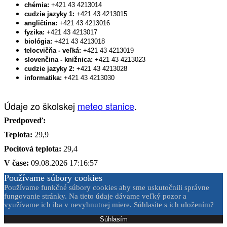
chémia:
+421 43 4213014
cudzie jazyky 1:
+421 43 4213015
angličtina:
+421 43 4213016
fyzika:
+421 43 4213017
biológia:
+421 43 4213018
telocvičňa - veľká:
+421 43 4213019
slovenčina - knižnica:
+421 43 4213023
cudzie jazyky 2:
+421 43 4213028
informatika:
+421 43 4213030
Údaje zo školskej
meteo stanice
.
Predpoveď:
Teplota:
29,9
Pocitová teplota:
29,4
V čase:
09.08.2026 17:16:57
Používame súbory cookies
Používame funkčné súbory cookies aby sme uskutočnili správne
fungovanie stránky. Na tieto údaje dávame veľký pozor a
využívame ich iba v nevyhnutnej miere. Súhlasíte s ich uložením?
Súhlasím