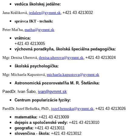
vedúca školskej jedálne:
Jana Králiková,
jedalen@gymmt.sk
,
+421 43 4213032
správca IKT - technik:
Peter Maťha,
matha@gymmt.sk
vrátnica:
+421 43 4213005
výchovná poradkyňa, školská špeciálna pedagogička:
Mgr. Denisa Uherová,
denisa.uherova@gymmt.sk
,
+421 43 4213024
školská psychologička:
Mgr. Michaela Kapustová,
michaela.kapustova@gymmt.sk
Astronomická pozorovateľňa M. R. Štefánika:
PaedDr. Ivan Šabo,
ivan@gymmt.sk
Centrum popularizácie fyziky:
PaedDr. Jozef Beňuška, PhD.,
jozef.benuska@gymmt.sk
,
+421 43 4213026
matematika:
+421 43 4213009
dejepis a spoločenské vedy:
+421 43 4213010
geografia:
+421 43 4213011
slovenčina - škola:
+421 43 4213012