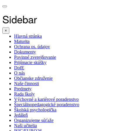
Sidebar
×
Hlavná stránka
Maturita
Ochrana os. údajov
Dokumenty
Povinné zverejňovanie
Prijímacie skúšky
DofE
O nás
Občianske združenie
Naše činnosti
Predmety
Rada školy
Výchovné a kariérové poradenstvo
Špeciálnopedagogické poradenstvo
Školská psychologička
Jedáleň
Organizujeme súťaže
Naši učitelia
ISIC/EURO26