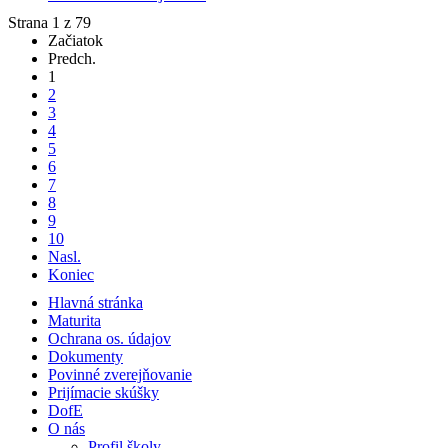
Strana 1 z 79
Začiatok
Predch.
1
2
3
4
5
6
7
8
9
10
Nasl.
Koniec
Hlavná stránka
Maturita
Ochrana os. údajov
Dokumenty
Povinné zverejňovanie
Prijímacie skúšky
DofE
O nás
Profil školy