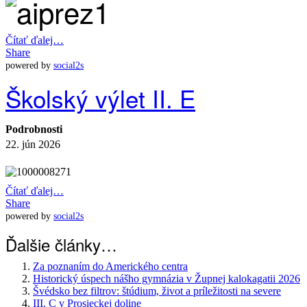
Čítať ďalej…
Share
powered by
social2s
Školský výlet II. E
Podrobnosti
22. jún 2026
Čítať ďalej…
Share
powered by
social2s
Ďalšie články…
Za poznaním do Amerického centra
Historický úspech nášho gymnázia v Župnej kalokagatii 2026
Švédsko bez filtrov: štúdium, život a príležitosti na severe
III. C v Prosieckej doline