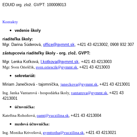
EDUID org. zlož. GVPT: 100008013
Kontakty
vedenie školy
riaditeľka školy:
Mgr. Darina Súderová,
office@gymmt.sk
,
+421 43 4213002,
0908 932 307
zástupcovia riaditeľky školy - org. zlož. GVPT:
Mgr. Lenka Koťková,
l.kotkova@gymmt.sk
,
+421 43 4213003
Mgr. Sven Orieščik,
sven.oriescik@gymmt.sk
,
+421 43 4213003
sekretariát:
Miriam Janečková - tajomníčka,
janeckova@gymmt.sk
,
+421 43 4213001
Ing. Janka Vantarová - hospodárka školy,
vantarova@gymmt.sk
,
+421 43
4213001
účtovníčka:
Kateřina Rohoňová,
oamt@vuczilina.sk
,
+421 43 4213004
mzdová účtovníčka:
Ing. Monika Krivošová,
gymttotha@vuczilina.sk
,
+421 43 4213021