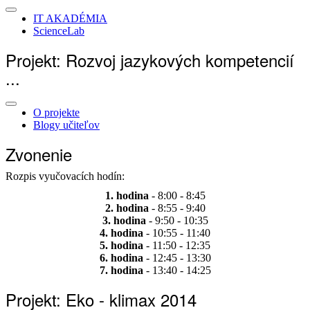
IT AKADÉMIA
ScienceLab
Projekt: Rozvoj jazykových kompetencií
...
O projekte
Blogy učiteľov
Zvonenie
Rozpis vyučovacích hodín:
1. hodina
- 8:00 - 8:45
2. hodina
- 8:55 - 9:40
3. hodina
- 9:50 - 10:35
4. hodina
- 10:55 - 11:40
5. hodina
- 11:50 - 12:35
6. hodina
- 12:45 - 13:30
7. hodina
- 13:40 - 14:25
Projekt: Eko - klimax 2014