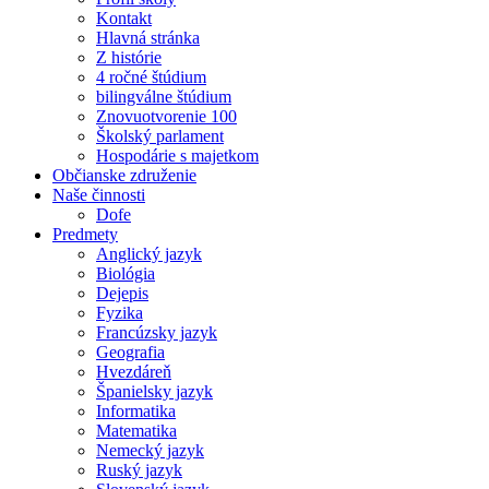
Kontakt
Hlavná stránka
Z histórie
4 ročné štúdium
bilingválne štúdium
Znovuotvorenie 100
Školský parlament
Hospodárie s majetkom
Občianske združenie
Naše činnosti
Dofe
Predmety
Anglický jazyk
Biológia
Dejepis
Fyzika
Francúzsky jazyk
Geografia
Hvezdáreň
Španielsky jazyk
Informatika
Matematika
Nemecký jazyk
Ruský jazyk