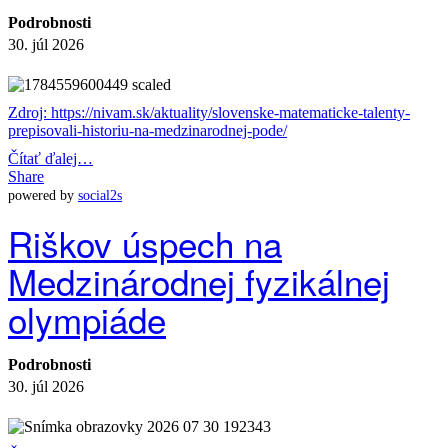
Podrobnosti
30. júl 2026
Zdroj: https://nivam.sk/aktuality/slovenske-matematicke-talenty-
prepisovali-historiu-na-medzinarodnej-pode/
Čítať ďalej…
Share
powered by
social2s
Riškov úspech na
Medzinárodnej fyzikálnej
olympiáde
Podrobnosti
30. júl 2026