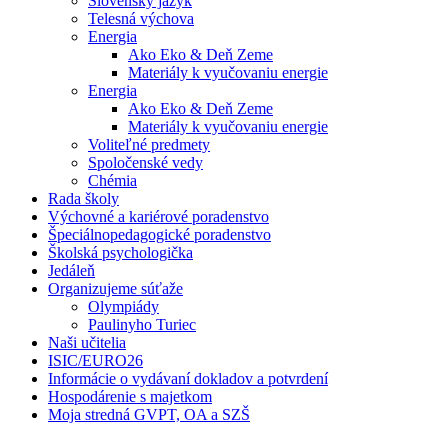
Slovenský jazyk
Telesná výchova
Energia
Ako Eko & Deň Zeme
Materiály k vyučovaniu energie
Energia
Ako Eko & Deň Zeme
Materiály k vyučovaniu energie
Voliteľné predmety
Spoločenské vedy
Chémia
Rada školy
Výchovné a kariérové poradenstvo
Špeciálnopedagogické poradenstvo
Školská psychologička
Jedáleň
Organizujeme súťaže
Olympiády
Paulinyho Turiec
Naši učitelia
ISIC/EURO26
Informácie o vydávaní dokladov a potvrdení
Hospodárenie s majetkom
Moja stredná GVPT, OA a SZŠ