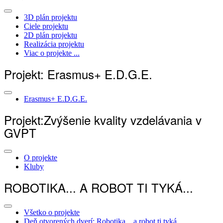
3D plán projektu
Ciele projektu
2D plán projektu
Realizácia projektu
Viac o projekte ...
Projekt: Erasmus+ E.D.G.E.
Erasmus+ E.D.G.E.
Projekt:Zvýšenie kvality vzdelávania v
GVPT
O projekte
Kluby
ROBOTIKA... A ROBOT TI TYKÁ...
Všetko o projekte
Deň otvorených dverí: Robotika... a robot ti tyká...