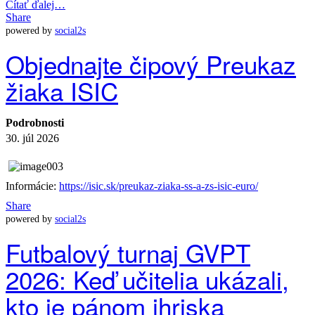
Čítať ďalej…
Share
powered by
social2s
Objednajte čipový Preukaz
žiaka ISIC
Podrobnosti
30. júl 2026
Informácie:
https://isic.sk/preukaz-ziaka-ss-a-zs-isic-euro/
Share
powered by
social2s
Futbalový turnaj GVPT
2026: Keď učitelia ukázali,
kto je pánom ihriska